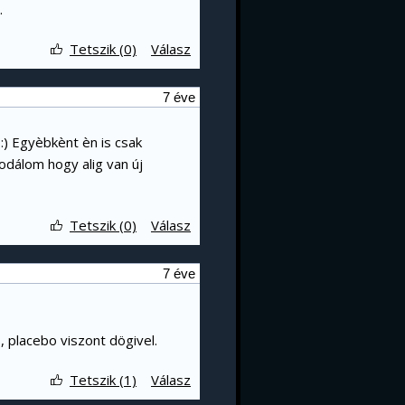
.
Tetszik (0)
Válasz
7 éve
:) Egyèbkènt èn is csak
dálom hogy alig van új
Tetszik (0)
Válasz
7 éve
 placebo viszont dögivel.
Tetszik (1)
Válasz