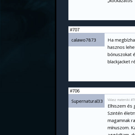
„kockázatos” 
#707
calawo7873
Ha megbízhat
hasznos lehet
bónuszokat és
blackjacket r
#706
Válasz mateniki #7
Supernatural33
Elhiszem és g
Szintén élet
magamnak rak
mínuszom. Ka
aggódtam, de 