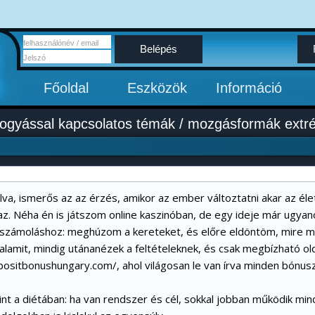
Belépés
Főoldal
Eszközök
Információ
ogyással kapcsolatos témák
/
mozgásformák extrém
lva, ismerős az az érzés, amikor az ember változtatni akar az él
az. Néha én is játszom online kaszinóban, de egy ideje már ugyan
iaszámoláshoz: meghúzom a kereteket, és előre eldöntöm, mire me
alamit, mindig utánanézek a feltételeknek, és csak megbízható old
positbonushungary.com/
, ahol világosan le van írva minden bónus
nt a diétában: ha van rendszer és cél, sokkal jobban működik min