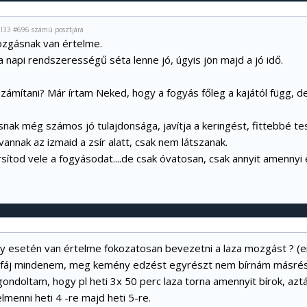
al33 #696 számú posztjára
zgásnak van értelme.
 napi rendszerességű séta lenne jó, úgyis jön majd a jó idő.
zámítani? Már írtam Neked, hogy a fogyás főleg a kajától függ, 
nak még számos jó tulajdonsága, javítja a keringést, fittebbé te
vannak az izmaid a zsír alatt, csak nem látszanak.
ítod vele a fogyásodat....de csak óvatosan, csak annyit amennyi é
ly esetén van értelme fokozatosan bevezetni a laza mozgást ? 
 fáj mindenem, meg kemény edzést egyrészt nem bírnám másrés
a gondoltam, hogy pl heti 3x 50 perc laza torna amennyit bírok, azt
lmenni heti 4 -re majd heti 5-re.