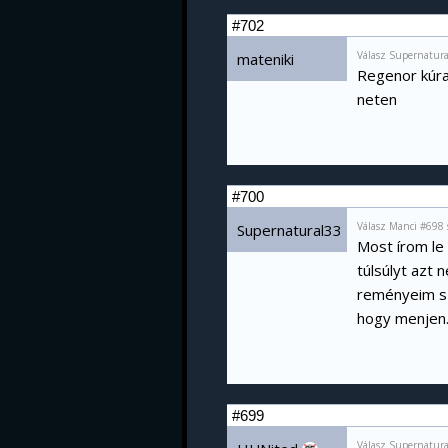
#702
Válasz Supernatur
mateniki
Regenor kúra
neten
#700
Válasz Manci #698 
Supernatural33
Most írom le
túlsúlyt azt
reményeim sze
hogy menjen
#699
Válasz Supernatur