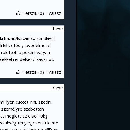
Tetszik (0)
Válasz
1 éve
ki.fm/hu/kaszinok/
rendkívül
li kifizetést, jövedelmező
 rulettet, a pókert vagy a
elekkel rendelkező kaszinót.
Tetszik (0)
Válasz
7 éve
 ilyen cuccot inni, szedni.
a, személyre szabottan
tt meglett az első 10kg
szükség ténylegesen. Eleinte
 egy 2100-as keret beállítva.