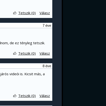
Tetszik (0)
Válasz
7 éve
nom, de ez tényleg tetszik.
Tetszik (0)
Válasz
8 éve
ós videói is. Kicsit más, a
Tetszik (0)
Válasz