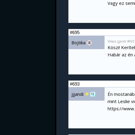
Vagy ez semm
#695
Válasz jjjandi #69
Bojtika
3
Köszi! Keríte
Habár az én 
#693
jjjandi
Én mostanában
72
mint Leslie vi
https://www.