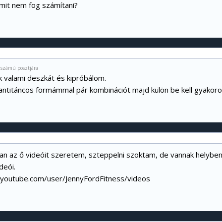
it nem fog számítani?
3 számú posztjára
k valami deszkát és kipróbálom.
antitáncos formámmal pár kombinációt majd külön be kell gyakorol
 az ő videóit szeretem, szteppelni szoktam, de vannak helybenjár
deói.
youtube.com/user/JennyFordFitness/videos