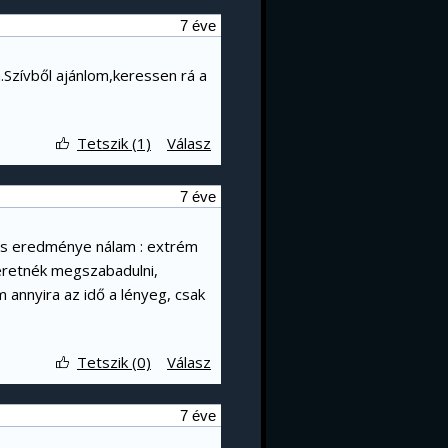
7 éve
.Szívből ajánlom,keressen rá a
Tetszik (1)
Válasz
7 éve
ktus eredménye nálam : extrém
zeretnék megszabadulni,
 annyira az idő a lényeg, csak
Tetszik (0)
Válasz
7 éve