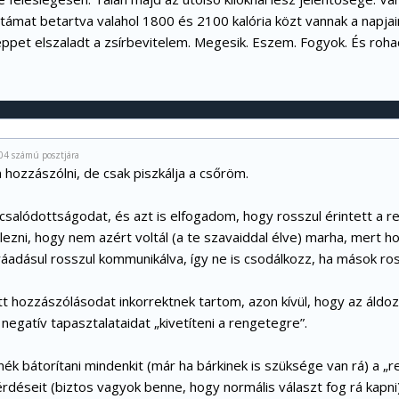
étámat betartva valahol 1800 és 2100 kalória közt vannak a napja
seppet elszaladt a zsírbevitelem. Megesik. Eszem. Fogyok. És roha
04 számú posztjára
hozzászólni, de csak piszkálja a csőröm.
salódottságodat, és azt is elfogadom, hogy rosszul érintett a r
lezni, hogy nem azért voltál (a te szavaiddal élve) marha, mert h
adásul rosszul kommunikálva, így ne is csodálkozz, ha mások ross
att hozzászólásodat inkorrektnek tartom, azon kívül, hogy az ál
 negatív tapasztalataidat „kivetíteni a rengetegre”.
nék bátorítani mindenkit (már ha bárkinek is szüksége van rá) a 
érdéseit (biztos vagyok benne, hogy normális választ fog rá kapn