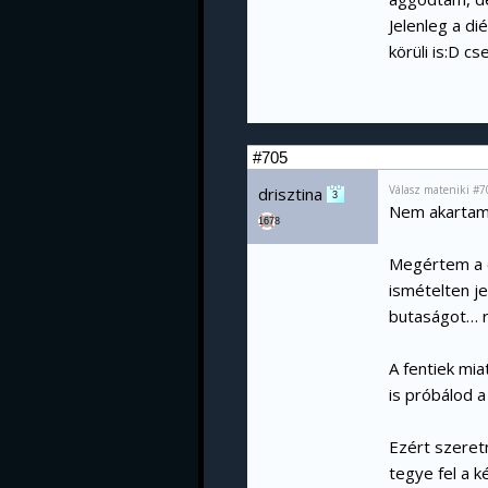
Jelenleg a di
körüli is:D c
#705
Válasz mateniki #7
drisztina
3
Nem akartam 
1678
Megértem a c
ismételten je
butaságot… rá
A fentiek mi
is próbálod a
Ezért szeret
tegye fel a k