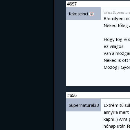
#697
Válasz Supernatur
feketeinci
9
Bármilyen mo
Neked főleg a
Hogy fog-e s
ez világos.
Van a mozgás
Neked is ott 
Mozogj! Gyors
#696
Supernatural33
Extrém túlsú
annyira mert
kapni...) Arr
hónap után fe