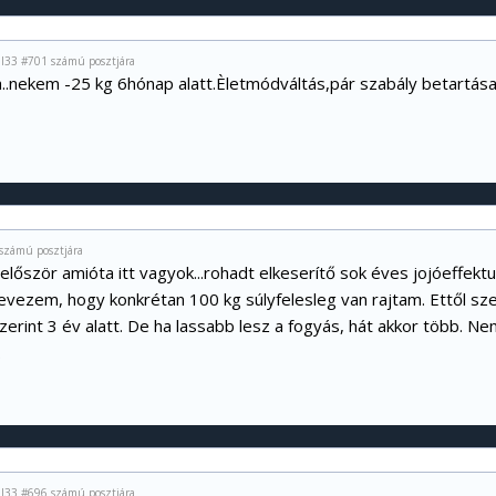
al33 #701 számú posztjára
..nekem -25 kg 6hónap alatt.Èletmódváltás,pár szabály betartása
számú posztjára
 először amióta itt vagyok...rohadt elkeserítő sok éves jojóeffe
 nevezem, hogy konkrétan 100 kg súlyfelesleg van rajtam. Ettől s
rint 3 év alatt. De ha lassabb lesz a fogyás, hát akkor több. Nem
.
al33 #696 számú posztjára