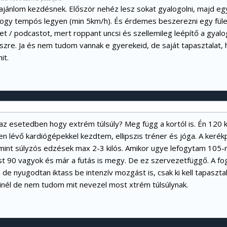
t ajánlom kezdésnek. Először nehéz lesz sokat gyalogolni, majd 
, hogy tempós legyen (min 5km/h). És érdemes beszerezni egy fül
t / podcastot, mert roppant uncsi és szellemileg leépítő a gyalo
iszre. Ja és nem tudom vannak e gyerekeid, de saját tapasztalat, 
it.
 az esetedben hogy extrém túlsúly? Meg függ a kortól is. Én 120 k
n lévő kardiógépekkel kezdtem, ellipszis tréner és jóga. A kerék
mint súlyzós edzések max 2-3 kilós. Amikor ugye lefogytam 105-
t 90 vagyok és már a futás is megy. De ez szervezetfüggő. A fo
de nyugodtan iktass be intenzív mozgást is, csak ki kell tapaszta
nél de nem tudom mit nevezel most xtrém túlsúlynak.