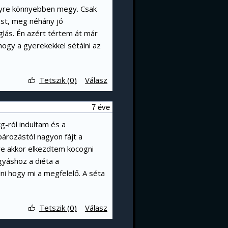
egyre könnyebben megy. Csak
est, meg néhány jó
glás. Én azért tértem át már
hogy a gyerekekkel sétálni az
Tetszik (0)
Válasz
7 éve
g-ról indultam és a
pározástól nagyon fájt a
re akkor elkezdtem kocogni
gyáshoz a diéta a
lni hogy mi a megfelelő. A séta
Tetszik (0)
Válasz