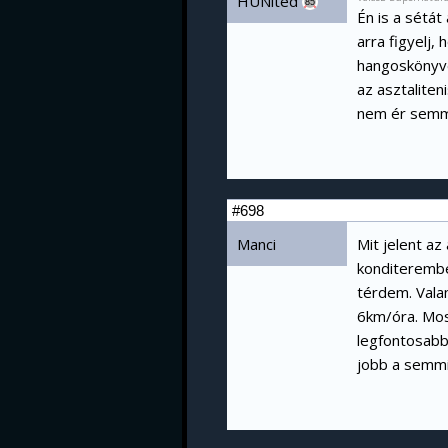
HUNited
85
Én is a sétá
arra figyelj
hangoskönyve
az asztaliten
nem ér semm
#698
Manci
Mit jelent az
konditerembe
térdem. Vala
6km/óra. Mos
legfontosabb 
jobb a semmi