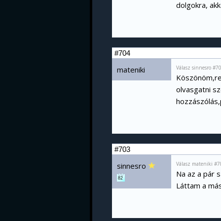
dolgokra, akk
#704
Válasz sinnesro #7
mateniki
Köszönöm,ren
olvasgatni s
hozzászólás,
#703
Válasz mateniki #7
sinnesro
Na az a pár s
82
Láttam a más