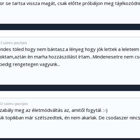
or se tartsa vissza magát, csak előtte próbáljon meg tájékozódni
03 számú posztjára
des töled hogy nem bántasz.a lényeg hogy jók lettek a leleteim 
zoktam,aztán èn marha hozzászólást írtam...Mindenesetre nem cso
pedig rengetegen vagyunk...
02 számú posztjára
zabály meg az életmódváltás az, amitől fogytál. :-)
ik topikban már szétszedtek, én nem akarlak. De csodaszer nincs,