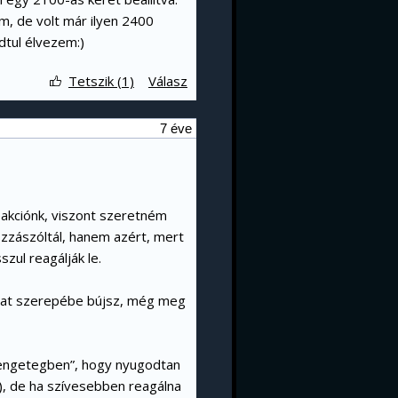
im, de volt már ilyen 2400
dtul élvezem:)
Tetszik (1)
Válasz
7 éve
eakciónk, viszont szeretném
ozzászóltál, hanem azért, mert
zul reagálják le.
dozat szerepébe bújsz, még meg
„rengetegben”, hogy nyugodtan
i), de ha szívesebben reagálna