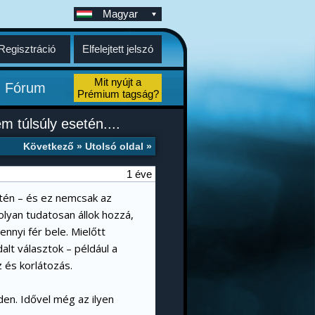
Magyar
Regisztráció
Elfelejtett jelszó
Mit nyújt a
Fórum
Prémium tagság?
 túlsúly esetén....
Következő »
Utolsó oldal »
1 éve
etén – és ez nemcsak az
olyan tudatosan állok hozzá,
nnyi fér bele. Mielőtt
alt választok – például a
z és korlátozás.
den. Idővel még az ilyen