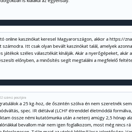
dolgokban is kialakul az egyensúly.
ó online kaszinókat keresel Magyarországon, akkor a
https://zna
 számodra. Itt csak olyan bevált kaszinókat talál, amelyek azonna
 játékok széles választékát kínálják. Akár a nyerőgépeket, akár a
észesíti előnyben, a minősítés segít megtalálni a megfelelő feltét
02 számú posztjára
ratulálok a 25 kg-hoz, de őszintén szólva én nem szeretnék semmi
módváltás, spec. IR diétával (LCHF étrenddel életmóddá formálv
tam össze némi kutatómunka után a neten) amúgy 2,5 hónap ala
lóriákkal bevallom már nem igen foglalkozom, most még nincs rá 
feleslegesen. Talán majd az utolsó kilóknál lesz jelentősége. Van