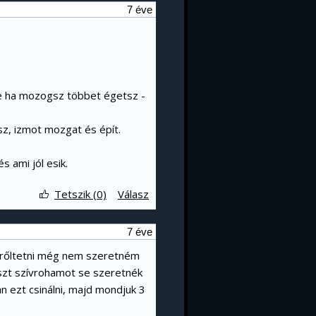
7 éve
de ha mozogsz többet égetsz -
sz, izmot mozgat és épít.
s ami jól esik.
Tetszik (0)
Válasz
7 éve
(erőltetni még nem szeretném
zt szívrohamot se szeretnék
án ezt csinálni, majd mondjuk 3