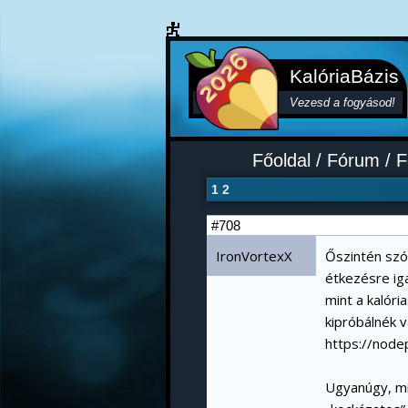
KalóriaBázis
Vezesd a fogyásod!
Főoldal
/
Fórum
/
F
1
2
#708
IronVortexX
Őszintén szó
étkezésre ig
mint a kalór
kipróbálnék v
https://node
Ugyanúgy, mi