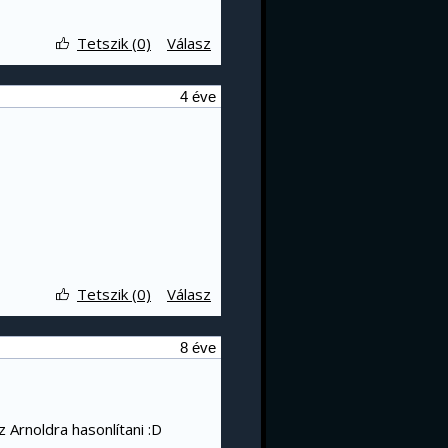
Tetszik (0)
Válasz
4 éve
Tetszik (0)
Válasz
8 éve
 Arnoldra hasonlítani :D