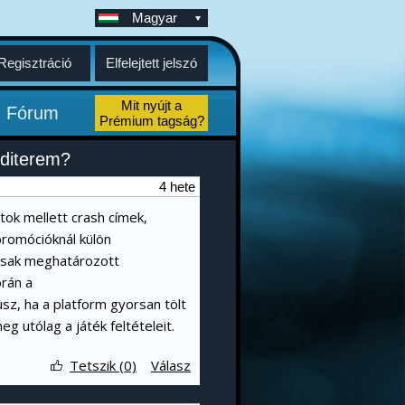
Magyar
Regisztráció
Elfelejtett jelszó
Mit nyújt a
Fórum
Prémium tagság?
nditerem?
4 hete
tok mellett crash címek,
promócióknál külön
csak meghatározott
rán a
z, ha a platform gyorsan tölt
g utólag a játék feltételeit.
Tetszik (0)
Válasz