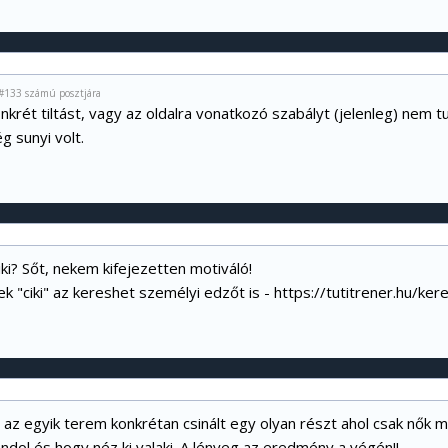
#133 számú posztjára
nkrét tiltást, vagy az oldalra vonatkozó szabályt (jelenleg) nem tu
g sunyi volt.
iki? Sőt, nekem kifejezetten motiváló!
k "ciki" az kereshet személyi edzőt is -
https://tutitrener.hu/ke
az egyik terem konkrétan csinált egy olyan részt ahol csak nők me
gondol és hogy néz ki valaki. A lényeg az eredmény a végén!!