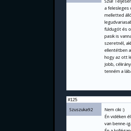
Szia! Teljese
a felesleges
melletted áll
legudvariasa
füldugót és o
pasik is vann
szeretnél, ak
ellentétben a
hogy az ott l
Jobb, célirá
tenném a láb
#125
Szuszuka92
Nem ciki :)
Én vidéken é
van benne-ig
Én a kolléga