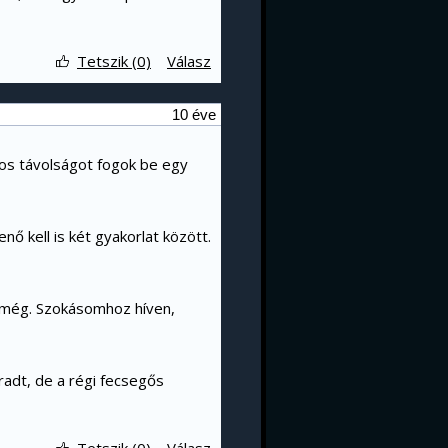
Tetszik (0)
Válasz
10 éve
os távolságot fogok be egy
ő kell is két gyakorlat között.
e még. Szokásomhoz híven,
dt, de a régi fecsegős