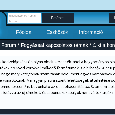
Belépés
Főoldal
Eszközök
Információ
/
Fórum
/
Fogyással kapcsolatos témák
/
Ciki a ko
k kedvelőjeként én olyan oldalt keresnék, ahol a hagyományos slo
átékok és rövid körökkel működő formátumok is elérhetők. A heti 
, hogy mely kategóriák számítanak bele, mert egyes kampányok 
 vonatkoznak. A magyar piacra szánt lehetőségek áttekintése so
isonmonor.com/
is bevonható az összehasonlításba. Számomra plus
n listázza az új címeket, és a bónuszszabályok nem változtatják me