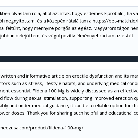
kkben olvastam róla, ahol azt írták, hogy érdemes kipróbálni, ha v
ól megnyitottam, és a közepén rátaláltam a
https://bet-match.io/
nnal feltűnt, hogy mennyire pörgős az egész. Magyarországon nem
 jobban belejöttem, és végül pozitív élménnyel zártam az estét.
l-written and informative article on erectile dysfunction and its
ctors such as stress, lifestyle habits, and underlying medical co
ent essential. Fildena 100 Mg is widely discussed as an effective 
d flow during sexual stimulation, supporting improved erection q
bly and under medical guidance, it can be a reliable option for t
lower doses. Thank you for sharing such helpful and educational c
dmedzusa.com/product/fildena-100-mg/