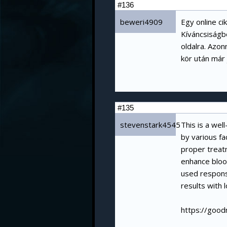
#136
beweri4909
Egy online ci
Kíváncsiságb
oldalra. Azo
kör után már
#135
stevenstark4545
This is a wel
by various fa
proper treatm
enhance bloo
used responsi
results with 
https://goo