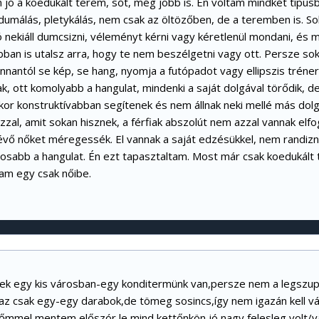
n jó a koedukált terem, sőt, még jobb is. Én voltam mindkét típus
 dumálás, pletykálás, nem csak az öltözőben, de a teremben is. S
ó nekiáll dumcsizni, véleményt kérni vagy kéretlenül mondani, és 
bban is utalsz arra, hogy te nem beszélgetni vagy ott. Persze s
nnantól se kép, se hang, nyomja a futópadot vagy ellipszis trénert
ak, ott komolyabb a hangulat, mindenki a saját dolgával törődik, 
kor konstruktívabban segítenek és nem állnak neki mellé más dolgok
zzal, amit sokan hisznek, a férfiak abszolút nem azzal vannak elfo
évő nőket méregessék. El vannak a saját edzésükkel, nem randizni 
nyosabb a hangulat. Én ezt tapasztaltam. Most már csak koedukált
am egy csak nőibe.
lek egy kis városban-egy konditermünk van,persze nem a legszu
az csak egy-egy darabok,de tömeg sosincs,így nem igazán kell vár
nőmmel mentem előszór le,mind kettőnkön jó nagy felesleg volt/v