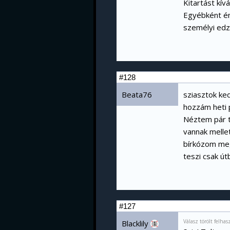
Kitartást kí
Egyébként én
személyi edz
#128
Beata76
sziasztok ke
hozzám heti 
Néztem pár t
vannak melle
bírkózom meg
teszi csak út
#127
Válasz törölt felha
Blacklily
1