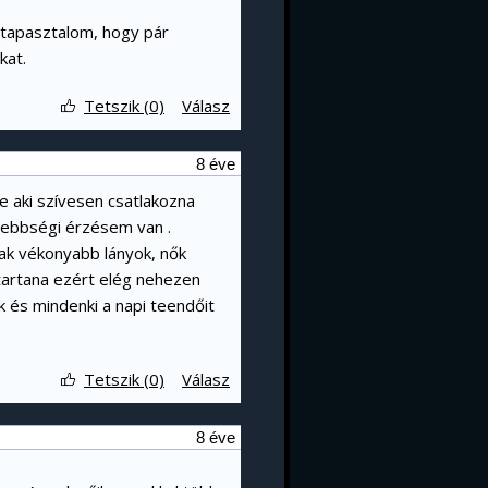
 tapasztalom, hogy pár
kat.
Tetszik (0)
Válasz
8 éve
 aki szívesen csatlakozna
sebbségi érzésem van .
sak vékonyabb lányok, nők
tartana ezért elég nehezen
k és mindenki a napi teendőit
Tetszik (0)
Válasz
8 éve