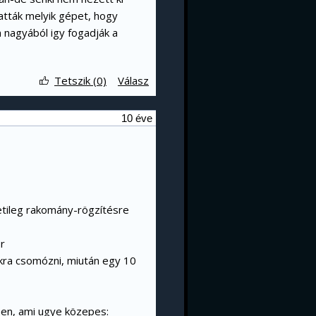
atták melyik gépet, hogy
n nagyából igy fogadják a
Tetszik (0)
Válasz
10 éve
detileg rakomány-rögzítésre
r
okra csomózni, miután egy 10
dben, ami ugye közepes: