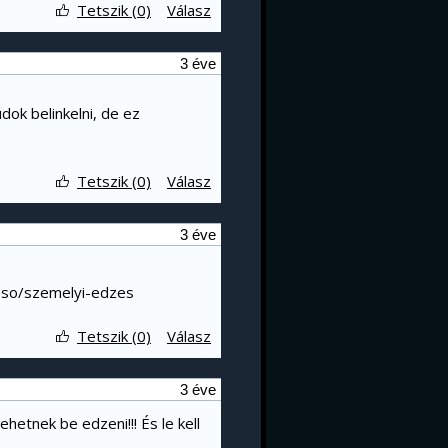
Tetszik (0)
Válasz
3 éve
dok belinkelni, de ez
Tetszik (0)
Válasz
3 éve
reso/szemelyi-edzes
Tetszik (0)
Válasz
3 éve
hetnek be edzeni!!! És le kell