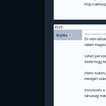
http://aktiv
#123
Válasz feketeinci 
Bojtika
3
Én nem látta
nálam magasa
Lehet persze 
Kinek hogy k
(Nem tudom, 
mindjárt után
Köszönöm a k
társaság már 