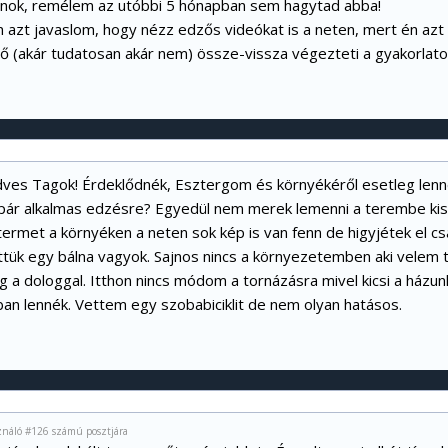
vánok, remélem az utóbbi 5 hónapban sem hagytad abba!
 azt javaslom, hogy nézz edzős videókat is a neten, mert én azt
ő (akár tudatosan akár nem) össze-vissza végezteti a gyakorlato
dves Tagok! Érdeklődnék, Esztergom és környékéről esetleg lenne
pár alkalmas edzésre? Egyedül nem merek lemenni a terembe ki
ermet a környéken a neten sok kép is van fenn de higyjétek el c
ttük egy bálna vagyok. Sajnos nincs a környezetemben aki velem 
 a dologgal. Itthon nincs módom a tornázásra mivel kicsi a házun
ban lennék. Vettem egy szobabiciklit de nem olyan hatásos.
sználó #126 számú posztjára