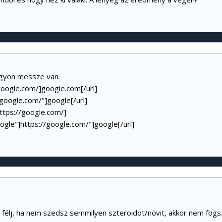
gyon messze van.
google.com/
]google.com[/url]
/google.com/"
]google[/url]
ttps://google.com/
]
oogle"]
https://google.com/"
]google[/url]
 félj, ha nem szedsz semmilyen szteroidot/növit, akkor nem fogsz