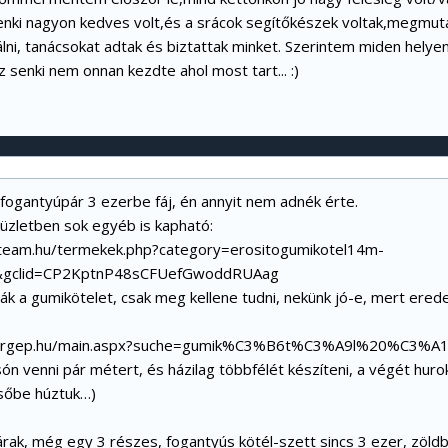
enki nagyon kedves volt,és a srácok segítőkészek voltak,megmut
lni, tanácsokat adtak és biztattak minket. Szerintem miden helye
 senki nem onnan kezdte ahol most tart... :)
 fogantyúpár 3 ezerbe fáj, én annyit nem adnék érte.
üzletben sok egyéb is kapható:
-team.hu/termekek.php?category=erositogumikotel14m-
&gclid=CP2KptnP48sCFUefGwoddRUAag
ják a gumikötelet, csak meg kellene tudni, nekünk jó-e, mert ere
.argep.hu/main.aspx?suche=gumik%C3%B6t%C3%A9l%20%C3%A1
ón venni pár métert, és házilag többfélét készíteni, a végét hur
sőbe húztuk…)
 árak, még egy 3 részes, fogantyús kötél-szett sincs 3 ezer, zöl