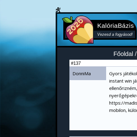
KalóriaBázis
Vezesd a fogyásod!
Főoldal
#137
DonniMa
Gyors játéko
instant win j
ellenőrizném
nyerőgépekre
https://mad
mobilon, külö