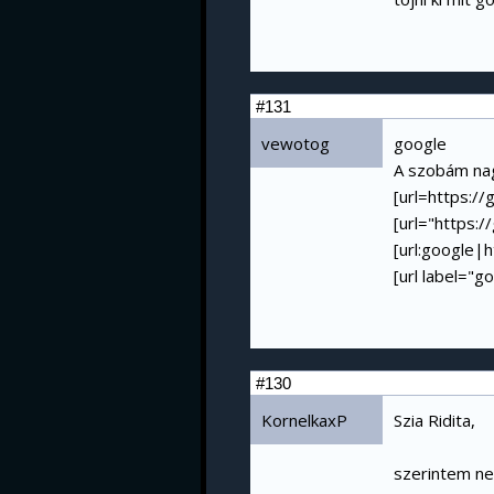
#131
vewotog
google
A szobám na
[url=
https://
[url="
https:/
[url:google|
h
[url label="g
#130
KornelkaxP
Szia Ridita,
szerintem ne