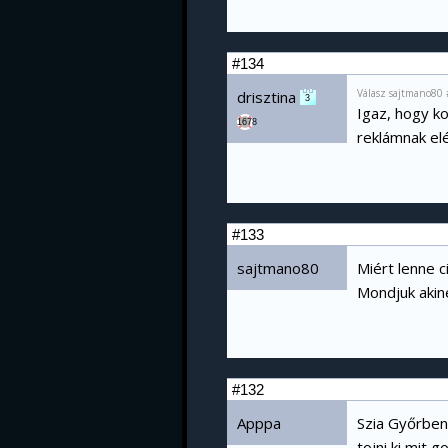
#134
Válasz sajtmano80 
drisztina
3
Igaz, hogy ko
1678
reklámnak elé
#133
sajtmano80
Miért lenne c
Mondjuk akine
#132
Apppa
Szia Győrben 
tojni ki mit 