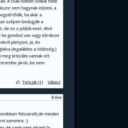
ban. A csak nőiben sokkal több
okszor nem hagynak edzeni, a
megsértődik, ha akár a
okan szépen bedugják a
, de ez a jobbik eset. Ahol
de ha gondod van vagy kérdezni
ról pletyizni. Ja, és
glalva (legalábbis a többség,)
meg kritizálni vannak ott.
 terembe járok, be nem
Tetszik (1)
Válasz
8 éve
perebben felszerelt,de minden
ni semmire. :)
an-de senki nem nézett ki