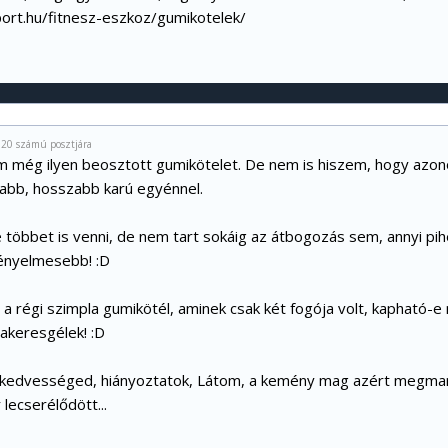
sport.hu/fitnesz-eszkoz/gumikotelek/
#120 számú posztjára
m még ilyen beosztott gumikötelet. De nem is hiszem, hogy azon
bb, hosszabb karú egyénnel.
többet is venni, de nem tart sokáig az átbogozás sem, annyi pihen
ényelmesebb! :D
a régi szimpla gumikötél, aminek csak két fogója volt, kapható-
akeresgélek! :D
edvességed, hiányoztatok, Látom, a kemény mag azért megmara
lecserélődött...