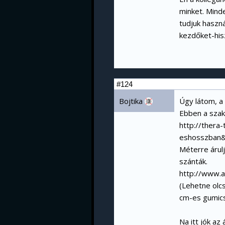
minket. Mind
tudjuk haszná
kezdőket-hisz
#124
Bojtika
Úgy látom, a
3
Ebben a szak
http://thera
eshosszban
Méterre árul
szánták.
http://www
(Lehetne olcs
cm-es gumic
Na itt jók az