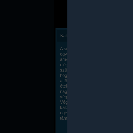
Kalóriaszámlálás
A sikeres fogyás titka valójában igen
egyszerű: égess több energiát, mint
amennyit beviszel. Természetesen e
elég nagy fegyelemre és akaraterőre
szükség, de meglepődve fogod tapasz
hogy a kalóriaszámolás mennyire ru
a többi diétához képest. Itt nincsenek ti
ételek és a megengedett kalóriabevite
nagymértékben növelheted ha testmo
végzel.
Végül, de nem utolsó sorban, a
kalóriaszámolás módszerét a legtöbb
egészségügyi szakorvos ajánlja és
támogatja.
To