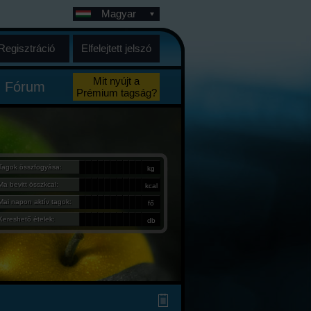
Magyar
Regisztráció
Elfelejtett jelszó
Mit nyújt a
Fórum
Prémium tagság?
Tagok összfogyása:
kg
Ma bevitt összkcal:
kcal
Mai napon aktív tagok:
fő
Kereshető ételek:
db