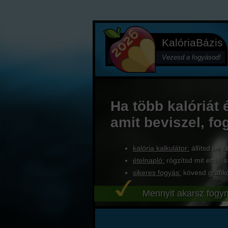
KalóriaBázis
Vezesd a fogyásod!
Ha több kalóriát 
amit beviszel, fo
kalória kalkulátor:
állítsd be c
ételnapló:
rögzítsd mit ettél, s
sikeres fogyás:
kövesd grafik
Mennyit akarsz fogyn