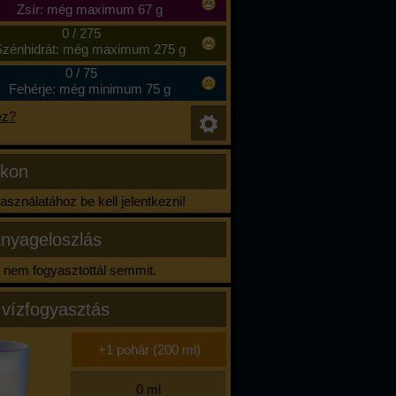
Zsír: még maximum 67 g
0
/
275
zénhidrát: még maximum 275 g
0
/
75
Fehérje: még minimum 75 g
ez?
ikon
sználatához be kell jelentkezni!
nyageloszlás
nem fogyasztottál semmit.
 vízfogyasztás