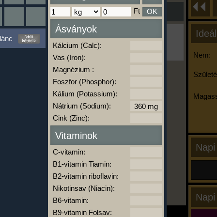
Ft
OK
Ásványok
Ideál
Ha ma már nem eszel/sportolsz többet,
lánc
kattints a kiértékelésre!
Kálcium (Calc):
A Kalória Szimulátor Prémium funkció.
Nem:
Vas (Iron):
Magnézium :
Születé
Foszfor (Phosphor):
-
Kálium (Potassium):
Magass
Nátrium (Sodium):
Cink (Zinc):
kalóriabázis.hu
Vitaminok
Napi
C-vitamin:
B1-vitamin Tiamin:
B2-vitamin riboflavin:
Nikotinsav (Niacin):
Napi
B6-vitamin:
B9-vitamin Folsav: