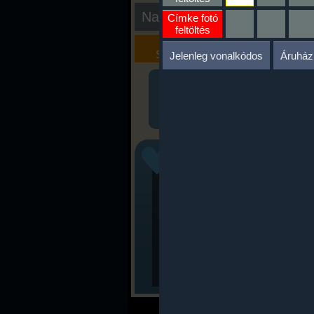
Nap kiértékelése
Címke fotó
feltöltés
Kalória
Szöveges
Szimulátor
Értékelés
Jelenleg vonalkódos
Áruház