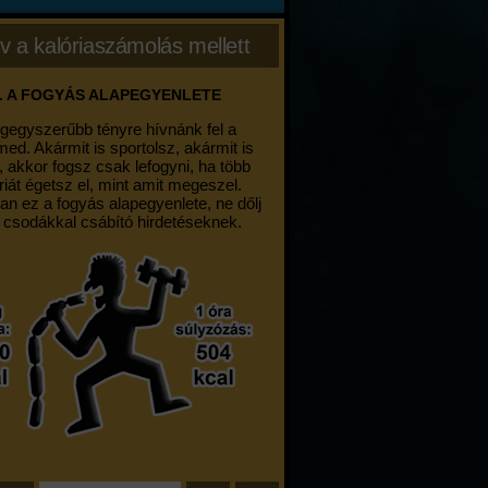
v a kalóriaszámolás mellett
. A FOGYÁS ALAPEGYENLETE
egegyszerűbb tényre hívnánk fel a
med. Akármit is sportolsz, akármit is
, akkor fogsz csak lefogyni, ha több
riát égetsz el, mint amit megeszel.
an ez a fogyás alapegyenlete, ne dőlj
 csodákkal csábító hirdetéseknek.