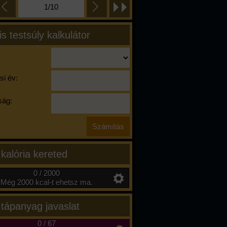
1/10
is testsúly kalkulátor
si év:
ág:
 kalória kereted
0 / 2000
Még 2000 kcal-t ehetsz ma.
 tápanyag javaslat
0
/
67