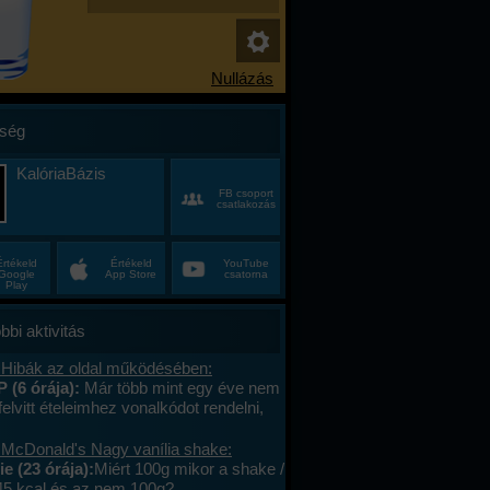
ség
KalóriaBázis
FB csoport
csatlakozás
Értékeld
Értékeld
YouTube
Google
App Store
csatorna
Play
bbi aktivitás
 Hibák az oldal működésében:
P (6 órája):
Már több mint egy éve nem
felvitt ételeimhez vonalkódot rendelni,
ktív az ablak. Az áruház lánchoz
s megy. A mások által megadott
 McDonald's Nagy vanília shake:
okat le tudom olvasni , jól működik. .
e (23 órája):
Miért 100g mikor a shake /
lefont cseréltem, a legújabb android fut,
45 kcal és az nem 100g?