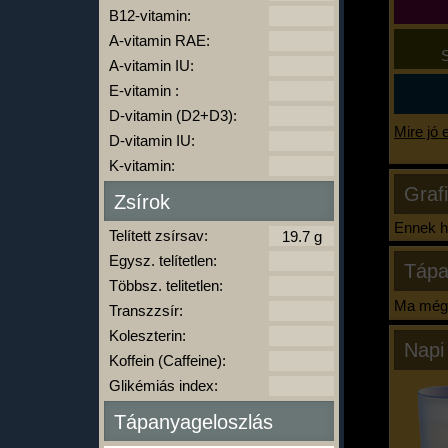
B12-vitamin:
A-vitamin RAE:
S
A-vitamin IU:
E-vitamin :
D-vitamin (D2+D3):
Mire jó 
D-vitamin IU:
K-vitamin:
Graf
Zsírok
Ennek ha
Telített zsírsav:
Egysz. telítetlen:
Tápa
Többsz. telitetlen:
Ma még 
Transzzsír:
Koleszterin:
Napi
Koffein (Caffeine):
Glikémiás index:
Tápanyageloszlás