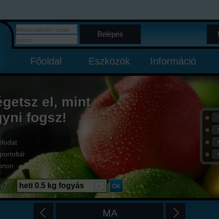
Belépés
Főoldal
Eszközök
Információ
égetsz el, mint
gyni fogsz!
élodat
portoltál
onon
i?
heti 0.5 kg fogyás
MA