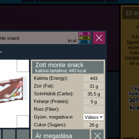
10 ér
1
ZS:
0
A l
nte snack
SZ:
0
kcal
figyel
F:
0
eszel
kaló
um
Valójáb
be a
Zott monte snack
kalória tartalma: 443 kcal
Kalória (Energy):
Zsír (Fat):
Szénhidrát (Carbo):
Fehérje (Protein):
Rost (Fiber):
Gyüm. megadva-e:
Cukor (Sugars):
Ár megadása