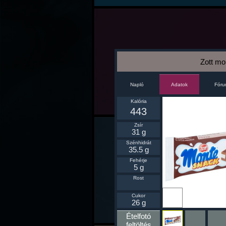
Zott mo
Napló
Fór
Adatok
Kalória
443
Zsír
31 g
Szénhidrát
35.5 g
Fehérje
5 g
Rost
Ikonnak
Cukor
beállít
26 g
Ételfotó
feltöltés