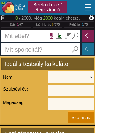
2026.08.09
Bejelentkezés/
Kalória
Bázis
Regisztráció
0
/ 2000. Még
2000
kcal-t ehetsz.
Zsír:
0
/67
Szénhidrát:
0
/275
Fehérje:
0
/75
Ideális testsúly kalkulátor
Nem:
Születési év:
Magasság: