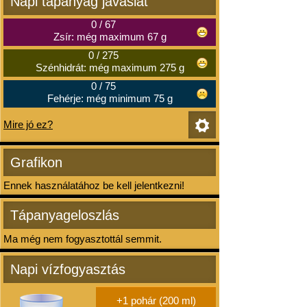
Napi tápanyag javaslat
0
/
67
Zsír: még maximum 67 g
0
/
275
Szénhidrát: még maximum 275 g
0
/
75
Fehérje: még minimum 75 g
Mire jó ez?
Grafikon
Ennek használatához be kell jelentkezni!
Tápanyageloszlás
Ma még nem fogyasztottál semmit.
Napi vízfogyasztás