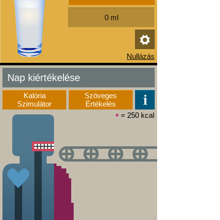
Nap kiértékelése
Kalória
Szöveges
Szimulátor
Értékelés