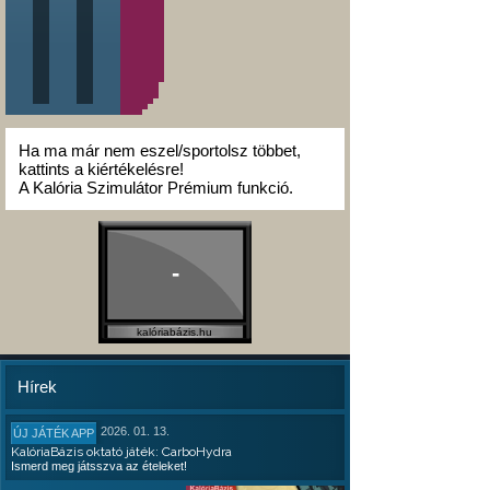
Ha ma már nem eszel/sportolsz többet,
kattints a kiértékelésre!
A Kalória Szimulátor Prémium funkció.
-
kalóriabázis.hu
Hírek
2026. 01. 13.
ÚJ JÁTÉK APP
KalóriaBázis oktató játék: CarboHydra
Ismerd meg játsszva az ételeket!