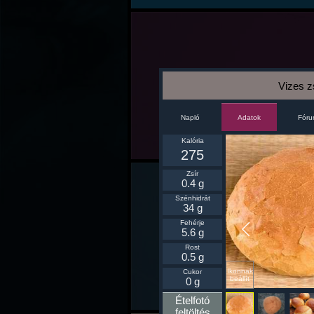
Vizes 
Napló
Fór
Adatok
Kalória
275
Zsír
0.4 g
Szénhidrát
34 g
Fehérje
5.6 g
Rost
0.5 g
Ikonnak
Cukor
beállít
0 g
Ételfotó
feltöltés