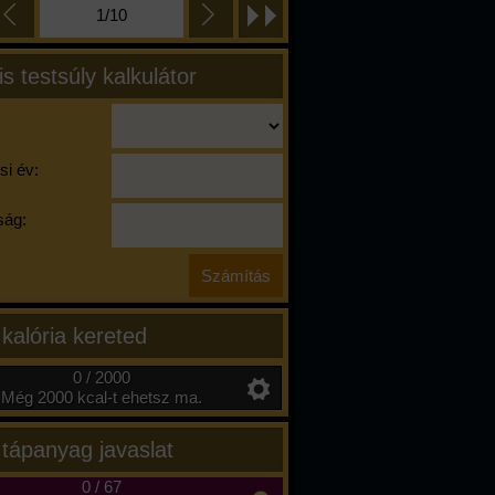
1/10
is testsúly kalkulátor
si év:
ág:
 kalória kereted
0 / 2000
Még 2000 kcal-t ehetsz ma.
 tápanyag javaslat
0
/
67