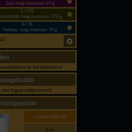
Zsír: még maximum 67 g
0
/
275
zénhidrát: még maximum 275 g
0
/
75
Fehérje: még minimum 75 g
ez?
ikon
sználatához be kell jelentkezni!
nyageloszlás
nem fogyasztottál semmit.
 vízfogyasztás