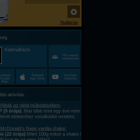
ség
KalóriaBázis
FB csoport
csatlakozás
Értékeld
Értékeld
YouTube
Google
App Store
csatorna
Play
bbi aktivitás
 Hibák az oldal működésében:
P (5 órája):
Már több mint egy éve nem
felvitt ételeimhez vonalkódot rendelni,
ktív az ablak. Az áruház lánchoz
s megy. A mások által megadott
 McDonald's Nagy vanília shake:
okat le tudom olvasni , jól működik. .
e (22 órája):
Miért 100g mikor a shake /
lefont cseréltem, a legújabb android fut,
45 kcal és az nem 100g?