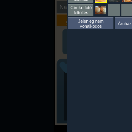
Nap kiértékelése
Címke fotó
feltöltés
Kalória
Szöveges
Jelenleg nem
Szimulátor
Értékelés
Áruház
vonalkódos