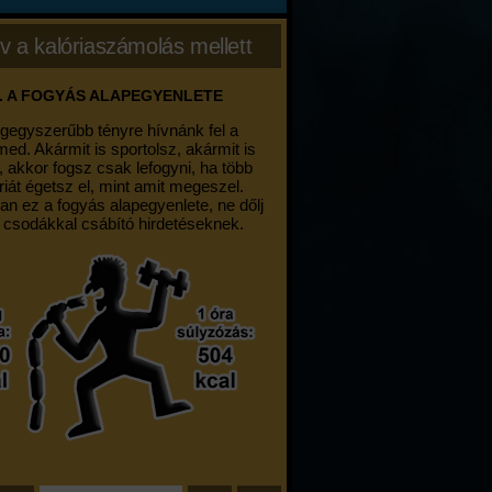
v a kalóriaszámolás mellett
. A FOGYÁS ALAPEGYENLETE
egegyszerűbb tényre hívnánk fel a
med. Akármit is sportolsz, akármit is
, akkor fogsz csak lefogyni, ha több
riát égetsz el, mint amit megeszel.
an ez a fogyás alapegyenlete, ne dőlj
 csodákkal csábító hirdetéseknek.