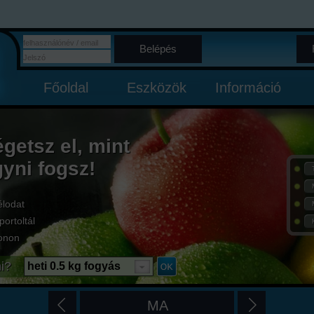
Belépés
Főoldal
Eszközök
Információ
égetsz el, mint
gyni fogsz!
élodat
portoltál
onon
i?
heti 0.5 kg fogyás
MA