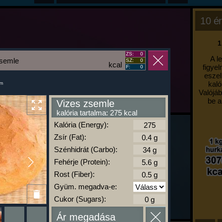
10 ér
1
ZS:
0
A l
zsemle
SZ:
0
kcal
figyel
F:
0
eszel
kaló
um
Valójáb
be a
Vizes zsemle
kalória tartalma: 275 kcal
Kalória (Energy):
Zsír (Fat):
Szénhidrát (Carbo):
Fehérje (Protein):
Rost (Fiber):
Gyüm. megadva-e:
Cukor (Sugars):
Ár megadása