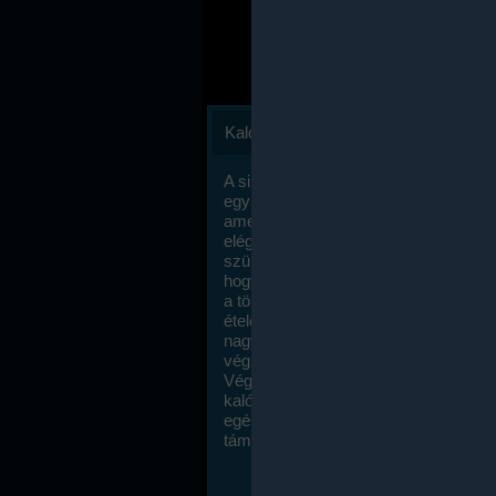
Kalóriaszámlálás
A sikeres fogyás titka valójában igen
egyszerű: égess több energiát, mint
amennyit beviszel. Természetesen e
elég nagy fegyelemre és akaraterőre
szükség, de meglepődve fogod tapasz
hogy a kalóriaszámolás mennyire ru
a többi diétához képest. Itt nincsenek ti
ételek és a megengedett kalóriabevite
nagymértékben növelheted ha testmo
végzel.
Végül, de nem utolsó sorban, a
kalóriaszámolás módszerét a legtöbb
egészségügyi szakorvos ajánlja és
támogatja.
To