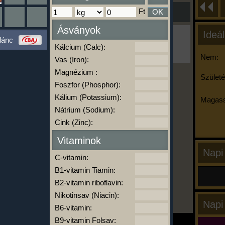
Ft
OK
Ásványok
Ideál
Ha ma már nem eszel/sportolsz többet,
lánc
kattints a kiértékelésre!
Kálcium (Calc):
A Kalória Szimulátor Prémium funkció.
Nem:
Vas (Iron):
Magnézium :
Születé
Foszfor (Phosphor):
-
Kálium (Potassium):
Magass
Nátrium (Sodium):
Cink (Zinc):
kalóriabázis.hu
Vitaminok
Napi
C-vitamin:
B1-vitamin Tiamin:
B2-vitamin riboflavin:
Nikotinsav (Niacin):
Napi
B6-vitamin:
B9-vitamin Folsav: