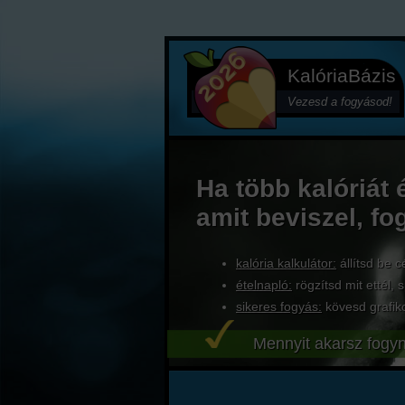
KalóriaBázis
Vezesd a fogyásod!
Ha több kalóriát 
amit beviszel, fo
kalória kalkulátor:
állítsd be c
ételnapló:
rögzítsd mit ettél, s
sikeres fogyás:
kövesd grafik
Mennyit akarsz fogyn