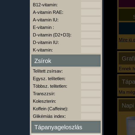
B12-vitamin:
A-vitamin RAE:
S
A-vitamin IU:
E-vitamin :
D-vitamin (D2+D3):
Mire jó 
D-vitamin IU:
K-vitamin:
Graf
Zsírok
Ennek ha
Telített zsírsav:
Egysz. telítetlen:
Tápa
Többsz. telitetlen:
Ma még 
Transzzsír:
Koleszterin:
Napi
Koffein (Caffeine):
Glikémiás index:
Tápanyageloszlás