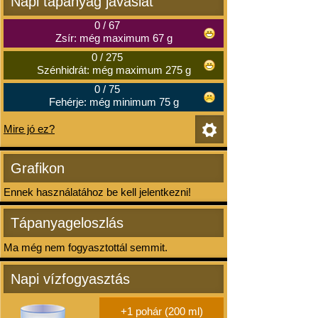
Napi tápanyag javaslat
0
/
67
Zsír: még maximum 67 g
0
/
275
Szénhidrát: még maximum 275 g
0
/
75
Fehérje: még minimum 75 g
Mire jó ez?
Grafikon
Ennek használatához be kell jelentkezni!
Tápanyageloszlás
Ma még nem fogyasztottál semmit.
Napi vízfogyasztás