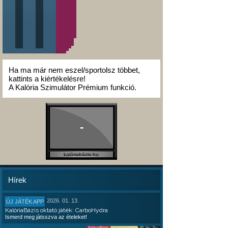
Ha ma már nem eszel/sportolsz többet,
kattints a kiértékelésre!
A Kalória Szimulátor Prémium funkció.
-
kalóriabázis.hu
Hírek
2026. 01. 13.
ÚJ JÁTÉK APP
KalóriaBázis oktató játék: CarboHydra
Ismerd meg játsszva az ételeket!