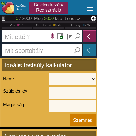
2026.08.07
Bejelentkezés/
Kalória
Bázis
Regisztráció
0
/ 2000. Még
2000
kcal-t ehetsz.
Zsír:
0
/67
Szénhidrát:
0
/275
Fehérje:
0
/75
Ideális testsúly kalkulátor
Nem:
Születési év:
Magasság: