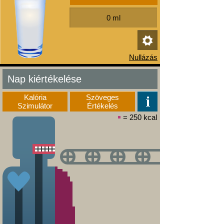
Nap kiértékelése
Kalória
Szöveges
Szimulátor
Értékelés