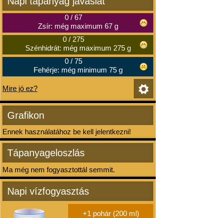
Napi tápanyag javaslat
0
/
67
Zsír: még maximum 67 g
0
/
275
Szénhidrát: még maximum 275 g
0
/
75
Fehérje: még minimum 75 g
Mire jó ez?
Grafikon
Ennek használatához be kell jelentkezni!
Tápanyageloszlás
Ma még nem fogyasztottál semmit.
Napi vízfogyasztás