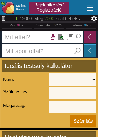
2026.08.08
Bejelentkezés/
Kalória
Bázis
Regisztráció
0
/ 2000. Még
2000
kcal-t ehetsz.
Zsír:
0
/67
Szénhidrát:
0
/275
Fehérje:
0
/75
Ideális testsúly kalkulátor
Nem:
Születési év:
Magasság: