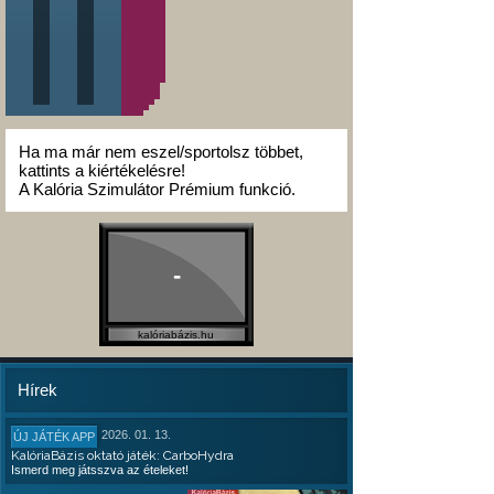
Ha ma már nem eszel/sportolsz többet,
kattints a kiértékelésre!
A Kalória Szimulátor Prémium funkció.
-
kalóriabázis.hu
Hírek
2026. 01. 13.
ÚJ JÁTÉK APP
KalóriaBázis oktató játék: CarboHydra
Ismerd meg játsszva az ételeket!