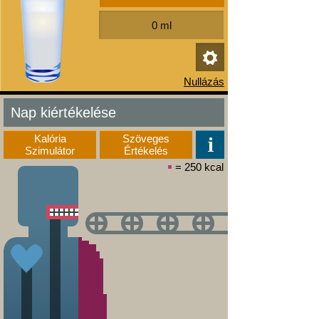
Nap kiértékelése
Kalória
Szöveges
Szimulátor
Értékelés