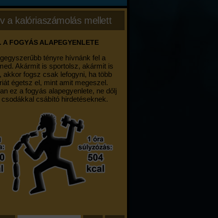
v a kalóriaszámolás mellett
. A FOGYÁS ALAPEGYENLETE
egegyszerűbb tényre hívnánk fel a
med. Akármit is sportolsz, akármit is
, akkor fogsz csak lefogyni, ha több
riát égetsz el, mint amit megeszel.
an ez a fogyás alapegyenlete, ne dőlj
 csodákkal csábító hirdetéseknek.