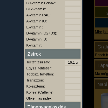
B9-vitamin Folsav:
B12-vitamin:
S
A-vitamin RAE:
A-vitamin IU:
E-vitamin :
Mire jó 
D-vitamin (D2+D3):
D-vitamin IU:
K-vitamin:
Graf
Zsírok
Ennek ha
Telített zsírsav:
Tápa
Egysz. telítetlen:
Ma még 
Többsz. telitetlen:
Transzzsír:
Napi
Koleszterin:
Koffein (Caffeine):
Glikémiás index:
Tápanyageloszlás