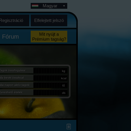
Magyar
Regisztráció
Elfelejtett jelszó
Mit nyújt a
Fórum
Prémium tagság?
Tagok összfogyása:
kg
Ma bevitt összkcal:
kcal
Mai napon aktív tagok:
fő
Kereshető ételek:
db