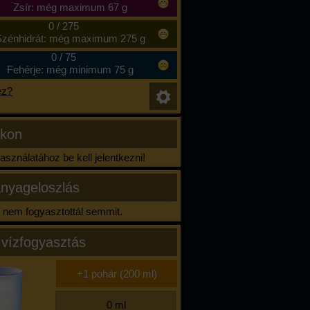
Zsír: még maximum 67 g
0
/
275
zénhidrát: még maximum 275 g
0
/
75
Fehérje: még minimum 75 g
ez?
ikon
sználatához be kell jelentkezni!
nyageloszlás
nem fogyasztottál semmit.
 vízfogyasztás