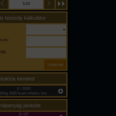
1/10
is testsúly kalkulátor
si év:
ág:
 kalória kereted
0 / 2000
Még 2000 kcal-t ehetsz ma.
 tápanyag javaslat
0
/
67