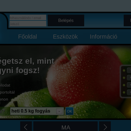
Belépés
Főoldal
Eszközök
Információ
égetsz el, mint
gyni fogsz!
élodat
portoltál
onon
i?
heti 0.5 kg fogyás
MA