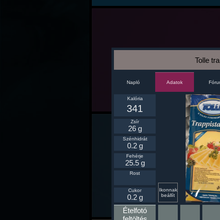
Tolle tr
Napló
Fór
Adatok
Kalória
341
Zsír
26 g
Szénhidrát
0.2 g
Fehérje
25.5 g
Rost
Ikonnak
Cukor
beállít
0.2 g
Ételfotó
feltöltés