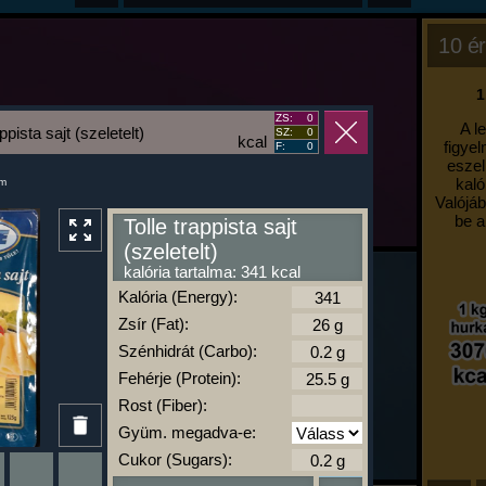
10 ér
1
ZS:
0
A l
appista sajt (szeletelt)
SZ:
0
kcal
figyel
F:
0
eszel
kaló
um
Valójáb
be a
Tolle trappista sajt
(szeletelt)
kalória tartalma: 341 kcal
Kalória (Energy):
Zsír (Fat):
Szénhidrát (Carbo):
Fehérje (Protein):
Rost (Fiber):
Gyüm. megadva-e:
Cukor (Sugars):