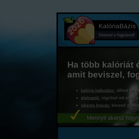
KalóriaBázis
Vezesd a fogyásod!
Ha több kalóriát 
amit beviszel, fo
kalória kalkulátor:
állítsd be c
ételnapló:
rögzítsd mit ettél, s
sikeres fogyás:
kövesd grafik
Mennyit akarsz fogyn