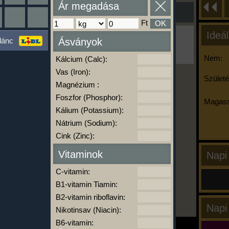
Ár megadása
Ft
OK
Ideál
Ha ma már nem eszel/sportolsz többet,
lánc
Ásványok
kattints a kiértékelésre!
A Kalória Szimulátor Prémium funkció.
Nem:
Kálcium (Calc):
Vas (Iron):
Születé
Magnézium :
-
Foszfor (Phosphor):
Magass
Kálium (Potassium):
Nátrium (Sodium):
kalóriabázis.hu
Cink (Zinc):
Vitaminok
Napi
C-vitamin:
B1-vitamin Tiamin:
B2-vitamin riboflavin:
Napi
Nikotinsav (Niacin):
B6-vitamin: