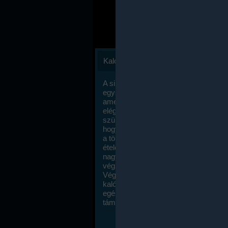
Kalóriaszámlálás
A sikeres fogyás titka valójában igen
egyszerű: égess több energiát, mint
amennyit beviszel. Természetesen e
elég nagy fegyelemre és akaraterőre
szükség, de meglepődve fogod tapasz
hogy a kalóriaszámolás mennyire ru
a többi diétához képest. Itt nincsenek ti
ételek és a megengedett kalóriabevite
nagymértékben növelheted ha testmo
végzel.
Végül, de nem utolsó sorban, a
kalóriaszámolás módszerét a legtöbb
egészségügyi szakorvos ajánlja és
támogatja.
To