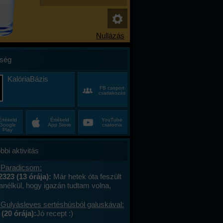
ség
KalóriaBázis
FB csoport
csatlakozás
Értékeld
Értékeld
YouTube
Google
App Store
csatorna
Play
bbi aktivitás
 Paradicsom:
2323 (13 órája):
Már hetek óta feszült
anélkül, hogy igazán tudtam volna,
alán a munkahelyi hajtás, talán az, hogy
ncas éveim közepén egyszer csak
 Gulyásleves sertéshúsból galuskával:
 körülöttem minden, ami régen izgalmas
(20 órája):
Jó recept :)
hétvégék már nem jelentettek semmit, a