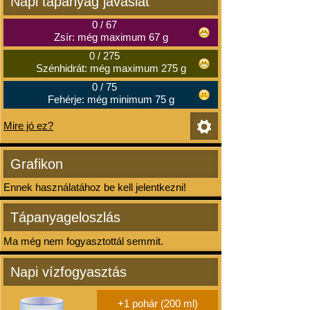
Napi tápanyag javaslat
0
/
67
Zsír: még maximum 67 g
0
/
275
Szénhidrát: még maximum 275 g
0
/
75
Fehérje: még minimum 75 g
Mire jó ez?
Grafikon
Ennek használatához be kell jelentkezni!
Tápanyageloszlás
Ma még nem fogyasztottál semmit.
Napi vízfogyasztás