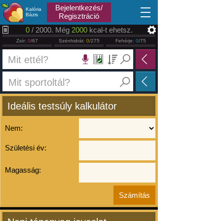
2026.08.08
Bejelentkezés/
Kalória
Bázis
Regisztráció
0
/ 2000. Még
2000
kcal-t ehetsz.
Zsír:
0
/67
Szénhidrát:
0
/275
Fehérje:
0
/75
Ideális testsúly kalkulátor
Nem:
Születési év:
Magasság: