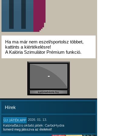
Ha ma már nem eszel/sportolsz többet,
kattints a kiértékelésre!
A Kalória Szimulátor Prémium funkció.
-
kalóriabázis.hu
Hírek
2026. 01. 13.
ÚJ JÁTÉK APP
KalóriaBázis oktató játék: CarboHydra
Ismerd meg játsszva az ételeket!