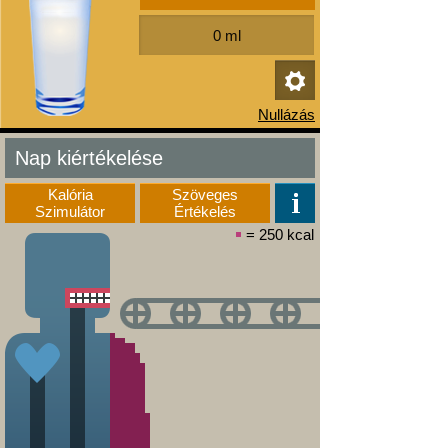
Nap kiértékelése
Kalória
Szöveges
Szimulátor
Értékelés