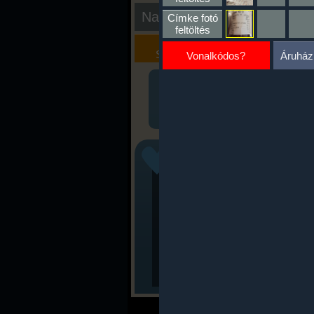
Nap kiértékelése
Címke fotó
feltöltés
Kalória
Szöveges
Szimulátor
Értékelés
Vonalkódos?
Áruház