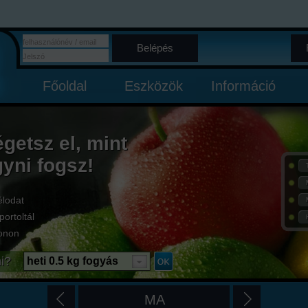
Belépés
Főoldal
Eszközök
Információ
égetsz el, mint
gyni fogsz!
élodat
portoltál
onon
i?
heti 0.5 kg fogyás
MA