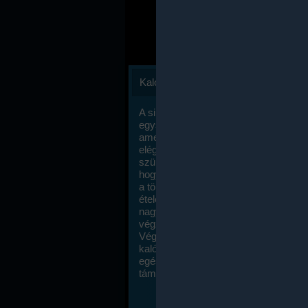
Kalóriaszámlálás
A sikeres fogyás titka valójában igen
egyszerű: égess több energiát, mint
amennyit beviszel. Természetesen e
elég nagy fegyelemre és akaraterőre
szükség, de meglepődve fogod tapasz
hogy a kalóriaszámolás mennyire ru
a többi diétához képest. Itt nincsenek ti
ételek és a megengedett kalóriabevite
nagymértékben növelheted ha testmo
végzel.
Végül, de nem utolsó sorban, a
kalóriaszámolás módszerét a legtöbb
egészségügyi szakorvos ajánlja és
támogatja.
To