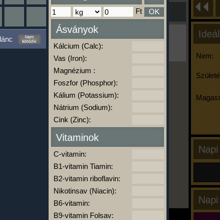
Ft
OK
Ásványok
Ideál
Ha ma már nem eszel/sportolsz többet,
lánc
kattints a kiértékelésre!
Kálcium (Calc):
A Kalória Szimulátor Prémium funkció.
Nem:
Vas (Iron):
Magnézium :
Születé
Foszfor (Phosphor):
-
Kálium (Potassium):
Magass
Nátrium (Sodium):
Cink (Zinc):
kalóriabázis.hu
Vitaminok
Napi
C-vitamin:
B1-vitamin Tiamin:
B2-vitamin riboflavin:
Nikotinsav (Niacin):
Napi
B6-vitamin:
B9-vitamin Folsav: