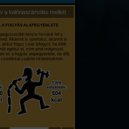
v a kalóriaszámolás mellett
. A FOGYÁS ALAPEGYENLETE
egegyszerűbb tényre hívnánk fel a
med. Akármit is sportolsz, akármit is
, akkor fogsz csak lefogyni, ha több
riát égetsz el, mint amit megeszel.
an ez a fogyás alapegyenlete, ne dőlj
 csodákkal csábító hirdetéseknek.