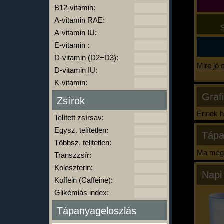
B12-vitamin:
A-vitamin RAE:
S
A-vitamin IU:
E-vitamin :
D-vitamin (D2+D3):
Mire jó 
D-vitamin IU:
K-vitamin:
Graf
Zsírok
Ennek ha
Telített zsírsav:
Egysz. telítetlen:
Tápa
Többsz. telitetlen:
Ma még 
Transzzsír:
Koleszterin:
Napi
Koffein (Caffeine):
Glikémiás index:
Tápanyageloszlás