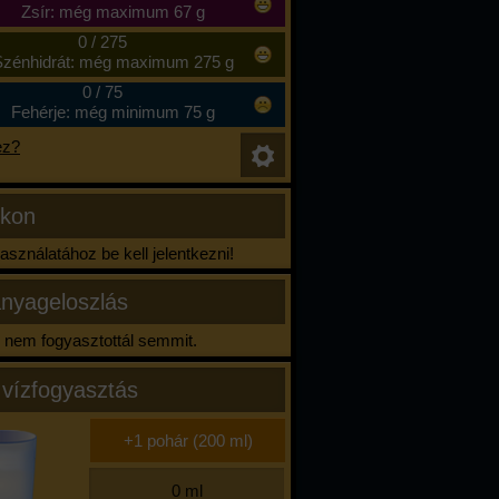
Zsír: még maximum 67 g
0
/
275
zénhidrát: még maximum 275 g
0
/
75
Fehérje: még minimum 75 g
ez?
ikon
sználatához be kell jelentkezni!
nyageloszlás
nem fogyasztottál semmit.
 vízfogyasztás