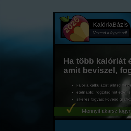
KalóriaBázis
Vezesd a fogyásod!
Ha több kalóriát 
amit beviszel, fo
kalória kalkulátor:
állítsd be c
ételnapló:
rögzítsd mit ettél, s
sikeres fogyás:
kövesd grafik
Mennyit akarsz fogyn