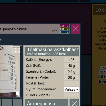
10 ér
1
ZS:
0
A l
i parasztkolbász
SZ:
0
kcal
figyel
F:
0
eszel
kaló
um
Valójáb
be a
Tóalmási parasztkolbász
kalória tartalma: 436 kcal
Kalória (Energy):
Zsír (Fat):
Szénhidrát (Carbo):
Fehérje (Protein):
Rost (Fiber):
Gyüm. megadva-e:
Cukor (Sugars):
Ár megadása