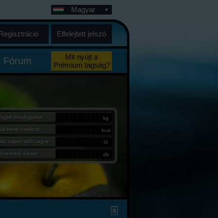
Magyar
Regisztráció
Elfelejtett jelszó
Mit nyújt a
Fórum
Prémium tagság?
Tagok összfogyása:
kg
Ma bevitt összkcal:
kcal
Mai napon aktív tagok:
fő
Kereshető ételek:
db