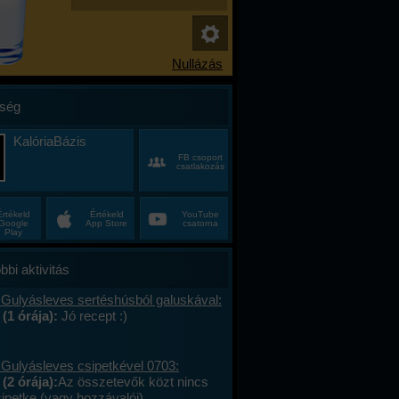
ség
KalóriaBázis
FB csoport
csatlakozás
Értékeld
Értékeld
YouTube
Google
App Store
csatorna
Play
bbi aktivitás
 Gulyásleves sertéshúsból galuskával:
 (1 órája):
Jó recept :)
 Gulyásleves csipetkével 0703:
(2 órája):
Az összetevők közt nincs
sipetke (vagy hozzávalói).