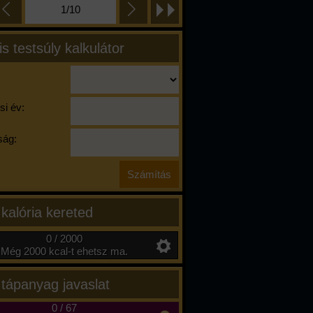
1/10
is testsúly kalkulátor
si év:
ág:
 kalória kereted
0 / 2000
Még 2000 kcal-t ehetsz ma.
 tápanyag javaslat
0
/
67