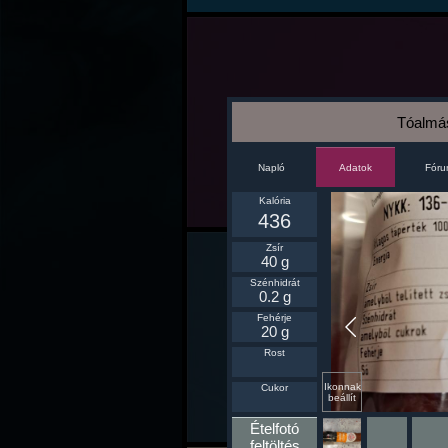
Tóalmás
Napló
Fór
Adatok
Kalória
436
Zsír
40 g
Szénhidrát
0.2 g
Fehérje
20 g
Rost
Ikonnak
Cukor
beállít
Ételfotó
feltöltés