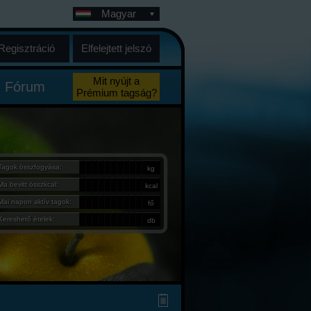
Magyar
Regisztráció
Elfelejtett jelszó
Mit nyújt a
Fórum
Prémium tagság?
Tagok összfogyása:
kg
Ma bevitt összkcal:
kcal
Mai napon aktív tagok:
fő
Kereshető ételek:
db