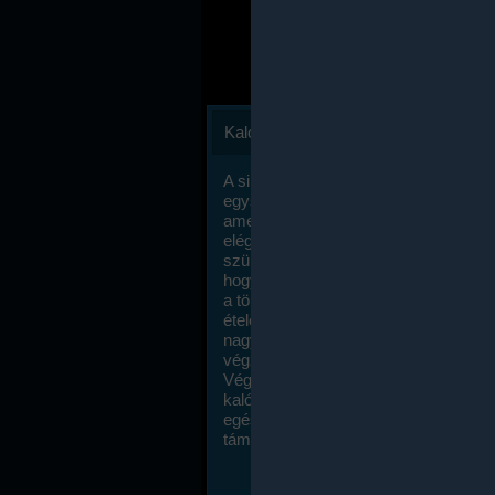
Kalóriaszámlálás
A sikeres fogyás titka valójában igen
egyszerű: égess több energiát, mint
amennyit beviszel. Természetesen e
elég nagy fegyelemre és akaraterőre
szükség, de meglepődve fogod tapasz
hogy a kalóriaszámolás mennyire ru
a többi diétához képest. Itt nincsenek ti
ételek és a megengedett kalóriabevite
nagymértékben növelheted ha testmo
végzel.
Végül, de nem utolsó sorban, a
kalóriaszámolás módszerét a legtöbb
egészségügyi szakorvos ajánlja és
támogatja.
To