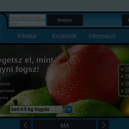
Belépés
Főoldal
Eszközök
Információ
égetsz el, mint
gyni fogsz!
élodat
portoltál
onon
i?
heti 0.5 kg fogyás
MA