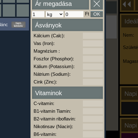
Ár megadása
Ft
OK
Ideál
Ha ma már nem eszel/sportolsz többet,
lánc
Ásványok
kattints a kiértékelésre!
A Kalória Szimulátor Prémium funkció.
Nem:
Kálcium (Calc):
Vas (Iron):
Születé
Magnézium :
-
Foszfor (Phosphor):
Magass
Kálium (Potassium):
Nátrium (Sodium):
kalóriabázis.hu
Cink (Zinc):
Vitaminok
Napi
C-vitamin:
B1-vitamin Tiamin:
B2-vitamin riboflavin:
Napi
Nikotinsav (Niacin):
B6-vitamin: