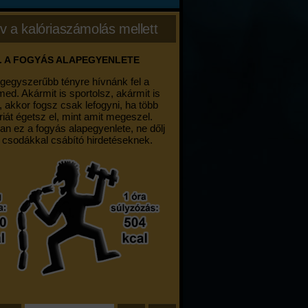
v a kalóriaszámolás mellett
. A FOGYÁS ALAPEGYENLETE
egegyszerűbb tényre hívnánk fel a
med. Akármit is sportolsz, akármit is
, akkor fogsz csak lefogyni, ha több
riát égetsz el, mint amit megeszel.
an ez a fogyás alapegyenlete, ne dőlj
 csodákkal csábító hirdetéseknek.