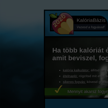
KalóriaBázis
Vezesd a fogyásod!
Ha több kalóriát 
amit beviszel, fo
kalória kalkulátor:
állítsd be c
ételnapló:
rögzítsd mit ettél, s
sikeres fogyás:
kövesd grafik
Mennyit akarsz fogyn