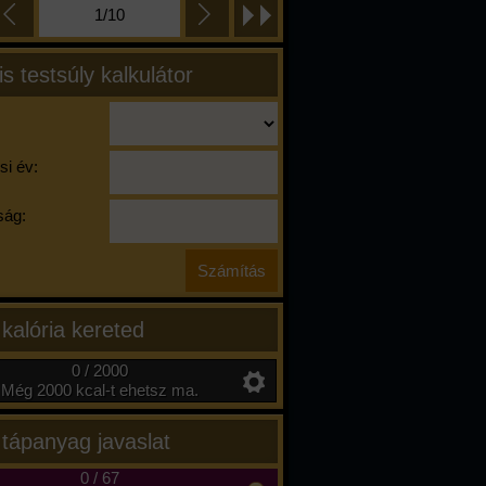
1/10
is testsúly kalkulátor
si év:
ág:
 kalória kereted
0 / 2000
Még 2000 kcal-t ehetsz ma.
 tápanyag javaslat
0
/
67