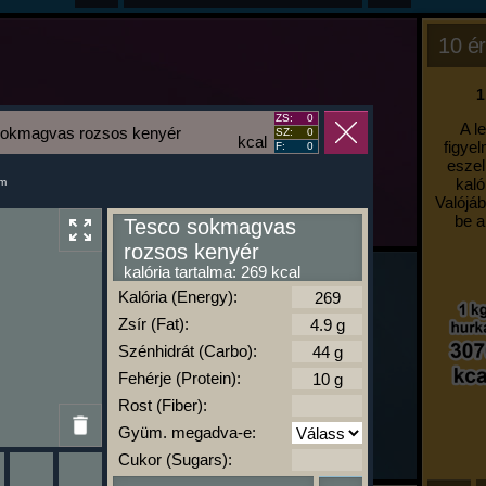
10 ér
1
ZS:
0
A l
sokmagvas rozsos kenyér
SZ:
0
kcal
figyel
F:
0
eszel
kaló
um
Valójáb
be a
Tesco sokmagvas
rozsos kenyér
kalória tartalma: 269 kcal
Kalória (Energy):
Zsír (Fat):
Szénhidrát (Carbo):
Fehérje (Protein):
Rost (Fiber):
Gyüm. megadva-e:
Cukor (Sugars):