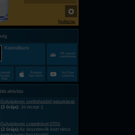
ség
KalóriaBázis
FB csoport
csatlakozás
Értékeld
Értékeld
YouTube
Google
App Store
csatorna
Play
bbi aktivitás
 Gulyásleves sertéshúsból galuskával:
 (2 órája):
Jó recept :)
 Gulyásleves csipetkével 0703:
(2 órája):
Az összetevők közt nincs
sipetke (vagy hozzávalói).