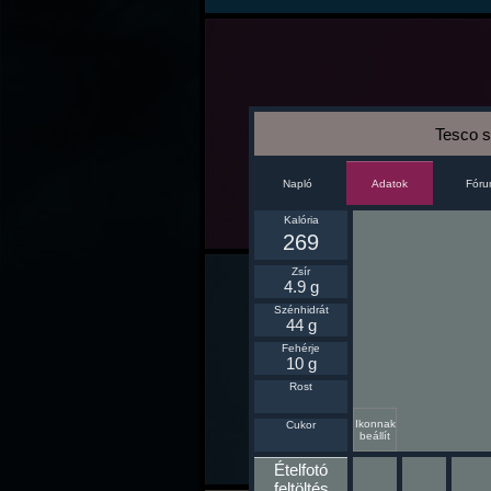
Tesco 
Napló
Fór
Adatok
Kalória
269
Zsír
4.9 g
Szénhidrát
44 g
Fehérje
10 g
Rost
Ikonnak
Cukor
beállít
Ételfotó
feltöltés