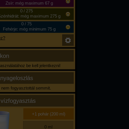
Zsír: még maximum 67 g
0
/
275
zénhidrát: még maximum 275 g
0
/
75
Fehérje: még minimum 75 g
ez?
ikon
sználatához be kell jelentkezni!
nyageloszlás
nem fogyasztottál semmit.
 vízfogyasztás