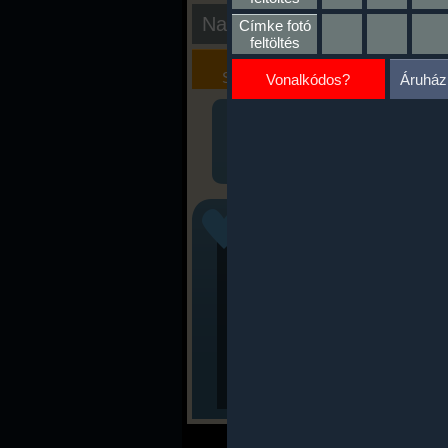
Nap kiértékelése
Címke fotó
feltöltés
Kalória
Szöveges
Szimulátor
Értékelés
Vonalkódos?
Áruház