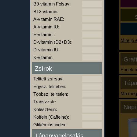
B9-vitamin Folsav:
B12-vitamin:
S
A-vitamin RAE:
A-vitamin IU:
E-vitamin :
Mire jó 
D-vitamin (D2+D3):
D-vitamin IU:
K-vitamin:
Graf
Zsírok
Ennek ha
Telített zsírsav:
Tápa
Egysz. telítetlen:
Ma még 
Többsz. telitetlen:
Transzzsír:
Napi
Koleszterin:
Koffein (Caffeine):
Glikémiás index:
Tápanyageloszlás