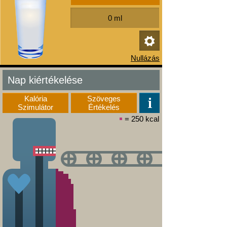
Nap kiértékelése
Kalória
Szöveges
Szimulátor
Értékelés