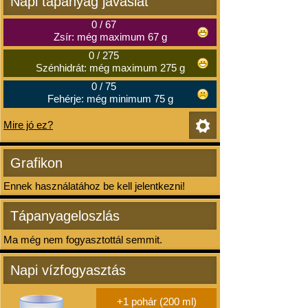
Napi tápanyag javaslat
0
/
67
Zsír: még maximum 67 g
0
/
275
Szénhidrát: még maximum 275 g
0
/
75
Fehérje: még minimum 75 g
Mire jó ez?
Grafikon
Ennek használatához be kell jelentkezni!
Tápanyageloszlás
Ma még nem fogyasztottál semmit.
Napi vízfogyasztás