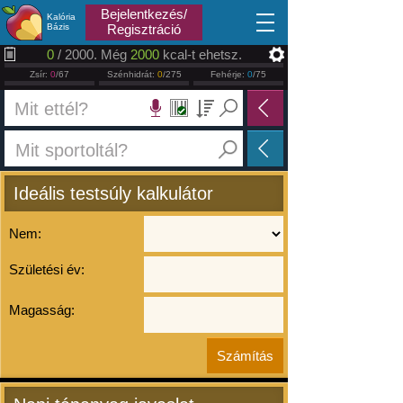
2026.08.07
Bejelentkezés/
Kalória
Bázis
Regisztráció
0
/ 2000. Még
2000
kcal-t ehetsz.
Zsír:
0
/67
Szénhidrát:
0
/275
Fehérje:
0
/75
Ideális testsúly kalkulátor
Nem:
Születési év:
Magasság: