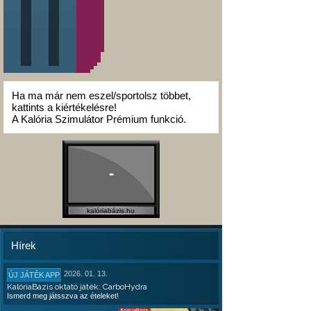
Ha ma már nem eszel/sportolsz többet,
kattints a kiértékelésre!
A Kalória Szimulátor Prémium funkció.
-
kalóriabázis.hu
Hírek
2026. 01. 13.
ÚJ JÁTÉK APP
KalóriaBázis oktató játék: CarboHydra
Ismerd meg játsszva az ételeket!