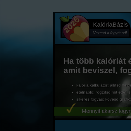
KalóriaBázis
Vezesd a fogyásod!
Ha több kalóriát 
amit beviszel, fo
kalória kalkulátor:
állítsd be c
ételnapló:
rögzítsd mit ettél, s
sikeres fogyás:
kövesd grafik
Mennyit akarsz fogyn