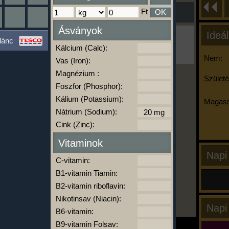
Ft
OK
Ásványok
Ideál
Ha ma már nem eszel/sportolsz többet,
lánc
kattints a kiértékelésre!
Kálcium (Calc):
A Kalória Szimulátor Prémium funkció.
Nem:
Vas (Iron):
Magnézium :
Születé
Foszfor (Phosphor):
-
Kálium (Potassium):
Magass
Nátrium (Sodium):
Cink (Zinc):
kalóriabázis.hu
Vitaminok
Napi
C-vitamin:
B1-vitamin Tiamin:
B2-vitamin riboflavin:
Nikotinsav (Niacin):
Napi
B6-vitamin:
B9-vitamin Folsav: