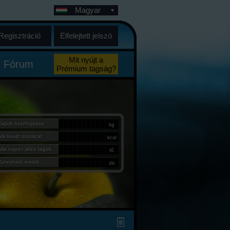
Magyar
Regisztráció
Elfelejtett jelszó
Mit nyújt a
Fórum
Prémium tagság?
Tagok összfogyása:
kg
Ma bevitt összkcal:
kcal
Mai napon aktív tagok:
fő
Kereshető ételek:
db