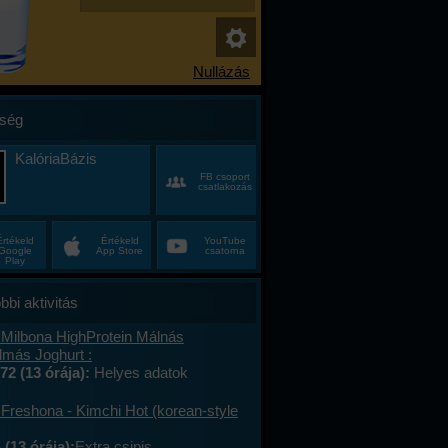
ség
KalóriaBázis
FB csoport
csatlakozás
Értékeld
Értékeld
YouTube
Google
App Store
csatorna
Play
bbi aktivitás
 Milbona HighProtein Málnás
lmás Joghurt :
72 (13 órája):
Helyes adatok
 Freshona - Kimchi Hot (korean-style
(13 órája):
Extra csipis