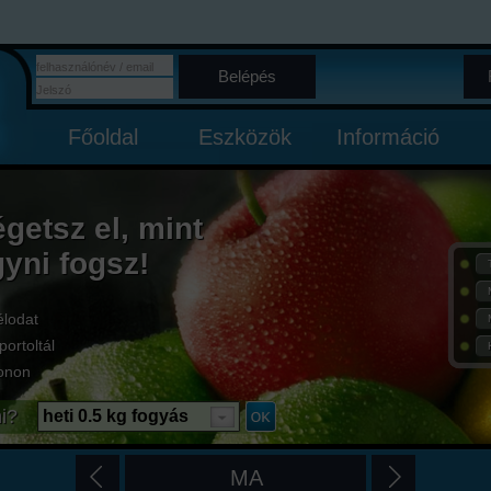
Belépés
Főoldal
Eszközök
Információ
égetsz el, mint
gyni fogsz!
élodat
portoltál
onon
i?
heti 0.5 kg fogyás
MA