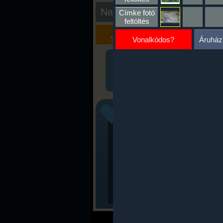
Nap kiértékelése
Címke fotó
feltöltés
Kalória
Szöveges
Szimulátor
Értékelés
Vonalkódos?
Áruház