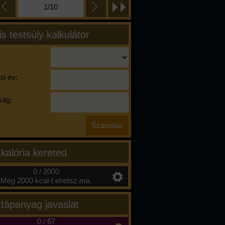
1/10
is testsúly kalkulátor
si év:
ág:
 kalória kereted
0 / 2000
Még 2000 kcal-t ehetsz ma.
 tápanyag javaslat
0
/
67