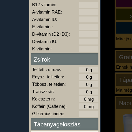
B12-vitamin:
A-vitamin RAE:
S
A-vitamin IU:
E-vitamin :
D-vitamin (D2+D3):
Mire jó 
D-vitamin IU:
K-vitamin:
Graf
Zsírok
Ennek ha
Telített zsírsav:
Egysz. telítetlen:
Tápa
Többsz. telitetlen:
Ma még 
Transzzsír:
Koleszterin:
Napi
Koffein (Caffeine):
Glikémiás index:
Tápanyageloszlás