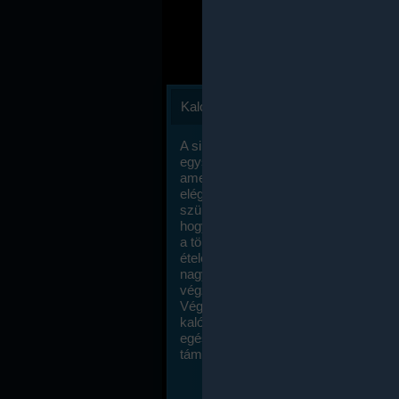
Kalóriaszámlálás
A sikeres fogyás titka valójában igen
egyszerű: égess több energiát, mint
amennyit beviszel. Természetesen e
elég nagy fegyelemre és akaraterőre
szükség, de meglepődve fogod tapasz
hogy a kalóriaszámolás mennyire ru
a többi diétához képest. Itt nincsenek ti
ételek és a megengedett kalóriabevite
nagymértékben növelheted ha testmo
végzel.
Végül, de nem utolsó sorban, a
kalóriaszámolás módszerét a legtöbb
egészségügyi szakorvos ajánlja és
támogatja.
To