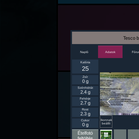
Tesco br
Napló
Fór
Adatok
Kalória
25
Zsír
0 g
Szénhidrát
2.4 g
Fehérje
2.7 g
Rost
2.3 g
Ikonnak
Cukor
beállít
0 g
Ételfotó
feltöltés