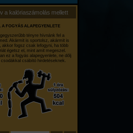
v a kalóriaszámolás mellett
. A FOGYÁS ALAPEGYENLETE
egegyszerűbb tényre hívnánk fel a
med. Akármit is sportolsz, akármit is
, akkor fogsz csak lefogyni, ha több
riát égetsz el, mint amit megeszel.
an ez a fogyás alapegyenlete, ne dőlj
 csodákkal csábító hirdetéseknek.