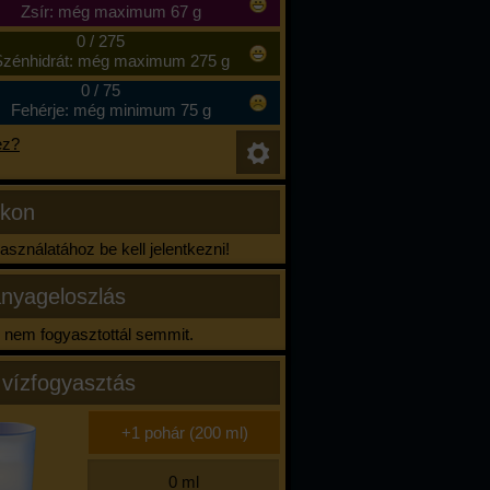
Zsír: még maximum 67 g
0
/
275
zénhidrát: még maximum 275 g
0
/
75
Fehérje: még minimum 75 g
ez?
ikon
sználatához be kell jelentkezni!
nyageloszlás
nem fogyasztottál semmit.
 vízfogyasztás