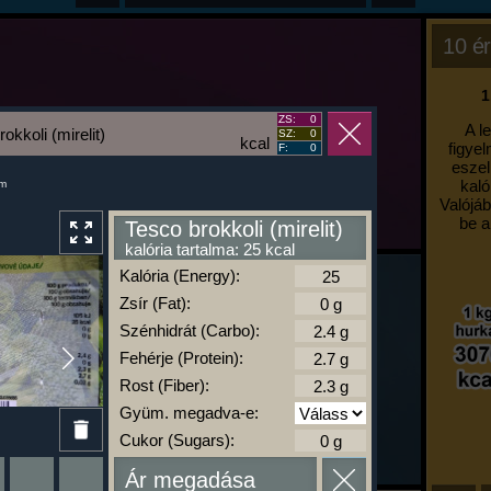
10 ér
1
ZS:
0
A l
okkoli (mirelit)
SZ:
0
kcal
figyel
F:
0
eszel
kaló
um
Valójáb
be a
Tesco brokkoli (mirelit)
kalória tartalma: 25 kcal
Kalória (Energy):
Zsír (Fat):
Szénhidrát (Carbo):
Fehérje (Protein):
Rost (Fiber):
Gyüm. megadva-e:
Cukor (Sugars):
Ár megadása