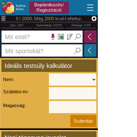
2026.08.07
Bejelentkezés/
Kalória
Bázis
Regisztráció
0
/ 2000. Még
2000
kcal-t ehetsz.
Zsír:
0
/67
Szénhidrát:
0
/275
Fehérje:
0
/75
Ideális testsúly kalkulátor
Nem:
Születési év:
Magasság: