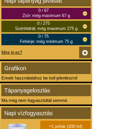
Napi tápanyag javaslat
0
/
67
Zsír: még maximum 67 g
0
/
275
Szénhidrát: még maximum 275 g
0
/
75
Fehérje: még minimum 75 g
Mire jó ez?
Grafikon
Ennek használatához be kell jelentkezni!
Tápanyageloszlás
Ma még nem fogyasztottál semmit.
Napi vízfogyasztás