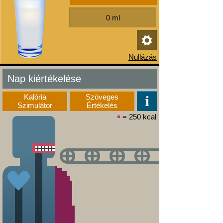
Nap kiértékelése
Kalória
Szöveges
Szimulátor
Értékelés