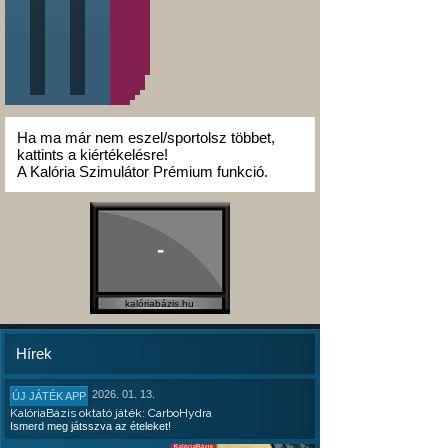
Ha ma már nem eszel/sportolsz többet,
kattints a kiértékelésre!
A Kalória Szimulátor Prémium funkció.
-
kalóriabázis.hu
Hírek
2026. 01. 13.
ÚJ JÁTÉK APP
KalóriaBázis oktató játék: CarboHydra
Ismerd meg játsszva az ételeket!