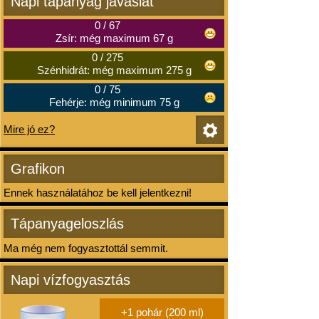
Napi tápanyag javaslat
0
/
67
Zsír: még maximum 67 g
0
/
275
Szénhidrát: még maximum 275 g
0
/
75
Fehérje: még minimum 75 g
Mire jó ez?
Grafikon
Ennek használatához be kell jelentkezni!
Tápanyageloszlás
Ma még nem fogyasztottál semmit.
Napi vízfogyasztás