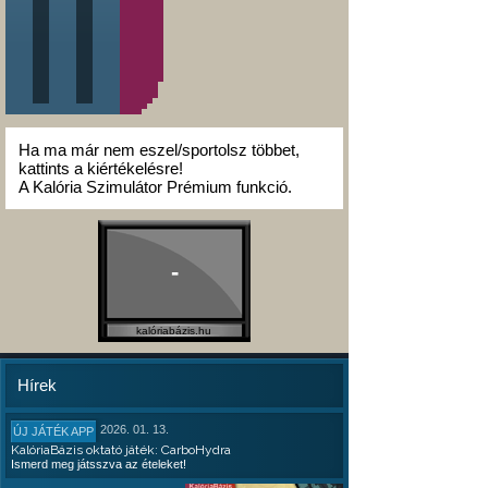
Ha ma már nem eszel/sportolsz többet,
kattints a kiértékelésre!
A Kalória Szimulátor Prémium funkció.
-
kalóriabázis.hu
Hírek
2026. 01. 13.
ÚJ JÁTÉK APP
KalóriaBázis oktató játék: CarboHydra
Ismerd meg játsszva az ételeket!