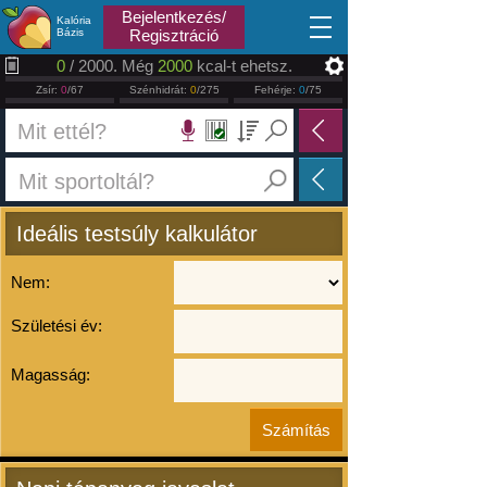
2026.08.09
Bejelentkezés/
Kalória
Bázis
Regisztráció
0
/ 2000. Még
2000
kcal-t ehetsz.
Zsír:
0
/67
Szénhidrát:
0
/275
Fehérje:
0
/75
Ideális testsúly kalkulátor
Nem:
Születési év:
Magasság: