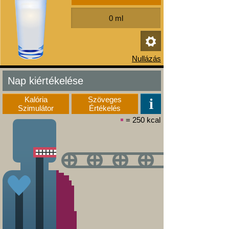
Nap kiértékelése
Kalória
Szöveges
Szimulátor
Értékelés