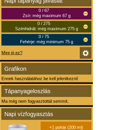
Napi tápanyag javaslat
0
/
67
Zsír: még maximum 67 g
0
/
275
Szénhidrát: még maximum 275 g
0
/
75
Fehérje: még minimum 75 g
Mire jó ez?
Grafikon
Ennek használatához be kell jelentkezni!
Tápanyageloszlás
Ma még nem fogyasztottál semmit.
Napi vízfogyasztás