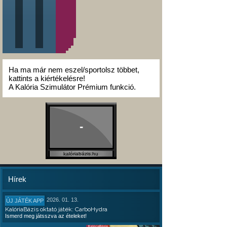
Ha ma már nem eszel/sportolsz többet,
kattints a kiértékelésre!
A Kalória Szimulátor Prémium funkció.
-
kalóriabázis.hu
Hírek
2026. 01. 13.
ÚJ JÁTÉK APP
KalóriaBázis oktató játék: CarboHydra
Ismerd meg játsszva az ételeket!