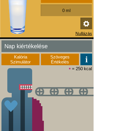
Nap kiértékelése
Kalória
Szöveges
Szimulátor
Értékelés