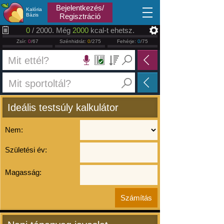
2026.08.07
Bejelentkezés/
Kalória
Bázis
Regisztráció
0
/ 2000. Még
2000
kcal-t ehetsz.
Zsír:
0
/67
Szénhidrát:
0
/275
Fehérje:
0
/75
Ideális testsúly kalkulátor
Nem:
Születési év:
Magasság: