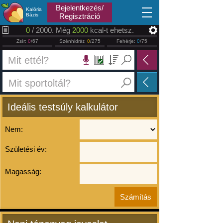
2026.08.10
Bejelentkezés/
Kalória
Bázis
Regisztráció
0
/ 2000. Még
2000
kcal-t ehetsz.
Zsír:
0
/67
Szénhidrát:
0
/275
Fehérje:
0
/75
Ideális testsúly kalkulátor
Nem:
Születési év:
Magasság: