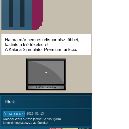
Ha ma már nem eszel/sportolsz többet,
kattints a kiértékelésre!
A Kalória Szimulátor Prémium funkció.
-
kalóriabázis.hu
Hírek
2026. 01. 13.
ÚJ JÁTÉK APP
KalóriaBázis oktató játék: CarboHydra
Ismerd meg játsszva az ételeket!