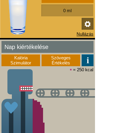
Nap kiértékelése
Kalória
Szöveges
Szimulátor
Értékelés