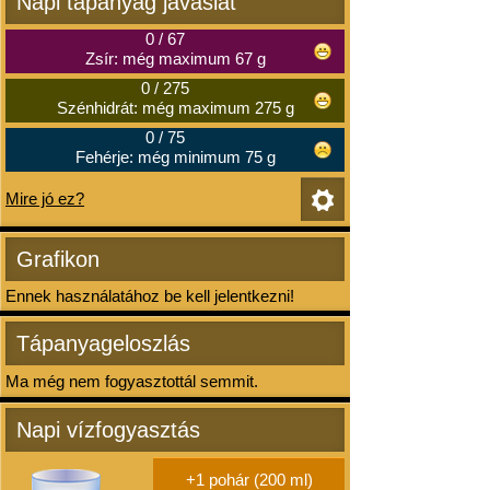
Napi tápanyag javaslat
0
/
67
Zsír: még maximum 67 g
0
/
275
Szénhidrát: még maximum 275 g
0
/
75
Fehérje: még minimum 75 g
Mire jó ez?
Grafikon
Ennek használatához be kell jelentkezni!
Tápanyageloszlás
Ma még nem fogyasztottál semmit.
Napi vízfogyasztás