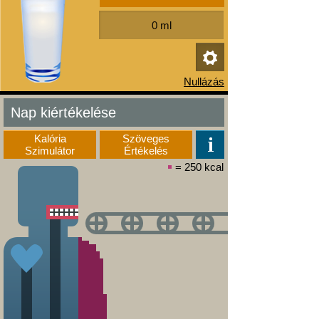
Nap kiértékelése
Kalória
Szöveges
Szimulátor
Értékelés