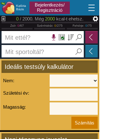
2026.08.07
Bejelentkezés/
Kalória
Bázis
Regisztráció
0
/ 2000. Még
2000
kcal-t ehetsz.
Zsír:
0
/67
Szénhidrát:
0
/275
Fehérje:
0
/75
Ideális testsúly kalkulátor
Nem:
Születési év:
Magasság: