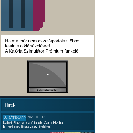
Ha ma már nem eszel/sportolsz többet,
kattints a kiértékelésre!
A Kalória Szimulátor Prémium funkció.
-
kalóriabázis.hu
Hírek
2026. 01. 13.
ÚJ JÁTÉK APP
KalóriaBázis oktató játék: CarboHydra
Ismerd meg játsszva az ételeket!