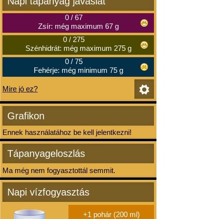
Napi tápanyag javaslat
0
/
67
Zsír: még maximum 67 g
0
/
275
Szénhidrát: még maximum 275 g
0
/
75
Fehérje: még minimum 75 g
Mire jó ez?
Grafikon
Ennek használatához be kell jelentkezni!
Tápanyageloszlás
Ma még nem fogyasztottál semmit.
Napi vízfogyasztás