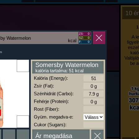
10 ér
1
ZS:
0
A l
by Watermelon
SZ:
0
kcal
figyel
F:
0
eszel
kaló
um
Valójáb
be a
Somersby Watermelon
kalória tartalma: 51 kcal
Kalória (Energy):
Zsír (Fat):
Szénhidrát (Carbo):
Fehérje (Protein):
Rost (Fiber):
Gyüm. megadva-e:
Cukor (Sugars):
Ár megadása