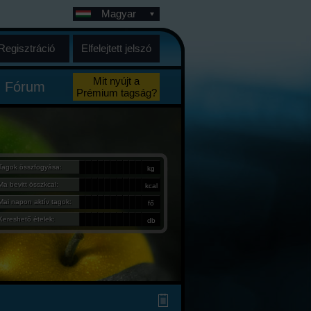
Magyar
Regisztráció
Elfelejtett jelszó
Mit nyújt a
Fórum
Prémium tagság?
Tagok összfogyása:
kg
Ma bevitt összkcal:
kcal
Mai napon aktív tagok:
fő
Kereshető ételek:
db