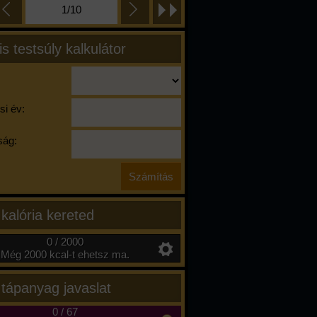
1/10
is testsúly kalkulátor
si év:
ág:
 kalória kereted
0 / 2000
Még 2000 kcal-t ehetsz ma.
 tápanyag javaslat
0
/
67