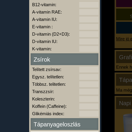
B12-vitamin:
A-vitamin RAE:
S
A-vitamin IU:
E-vitamin :
D-vitamin (D2+D3):
Mire jó 
D-vitamin IU:
K-vitamin:
Graf
Zsírok
Ennek ha
Telített zsírsav:
Egysz. telítetlen:
Tápa
Többsz. telitetlen:
Ma még 
Transzzsír:
Koleszterin:
Napi
Koffein (Caffeine):
Glikémiás index:
Tápanyageloszlás