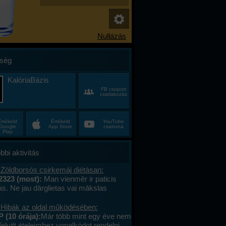
ség
KalóriaBázis
FB csoport
csatlakozás
Értékeld
Értékeld
YouTube
Google
App Store
csatorna
Play
bbi aktivitás
 Zöldborsós csirkemáj diétásan:
2323 (most):
Man vienmēr ir paticis
tas. Ne jau dārglietas vai mākslas
 bet gan sīkumus, kuriem citiem nav
vērtības – stikla pērlītes no vecām
 Hibák az oldal működésében:
uras atradu lietotāju tirgū, koku lapas,
 (10 órája):
Már több mint egy éve nem
vēju starp grāmatu lapām, un dažādas
felvitt ételeimhez vonalkódot rendelni,