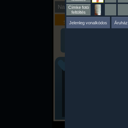
Nap kiértékelése
Címke fotó
feltöltés
Kalória
Szöveges
Szimulátor
Értékelés
Jelenleg vonalkódos
Áruház