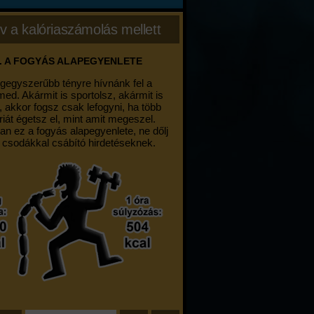
v a kalóriaszámolás mellett
. A FOGYÁS ALAPEGYENLETE
egegyszerűbb tényre hívnánk fel a
med. Akármit is sportolsz, akármit is
, akkor fogsz csak lefogyni, ha több
riát égetsz el, mint amit megeszel.
an ez a fogyás alapegyenlete, ne dőlj
 csodákkal csábító hirdetéseknek.