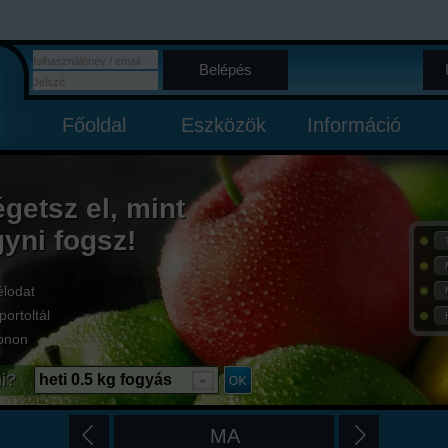
Belépés
Főoldal
Eszközök
Információ
égetsz el, mint
gyni fogsz!
élodat
portoltál
onon
i?
heti 0.5 kg fogyás
MA