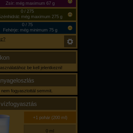
Zsír: még maximum 67 g
0
/
275
zénhidrát: még maximum 275 g
0
/
75
Fehérje: még minimum 75 g
ez?
ikon
sználatához be kell jelentkezni!
nyageloszlás
nem fogyasztottál semmit.
 vízfogyasztás