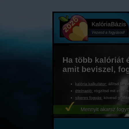
KalóriaBázis
Vezesd a fogyásod!
Ha több kalóriát 
amit beviszel, fo
kalória kalkulátor:
állítsd be c
ételnapló:
rögzítsd mit ettél, s
sikeres fogyás:
kövesd grafik
Mennyit akarsz fogyn