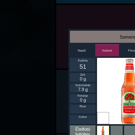
Somers
Napló
Fór
Adatok
Kalória
51
Zsír
0 g
Szénhidrát
7.9 g
Fehérje
0 g
Rost
Ikonnak
Cukor
beállít
Ételfotó
feltöltés