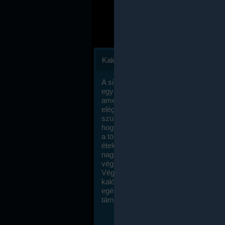
Kalóriaszámlálás
A sikeres fogyás titka valójában igen
egyszerű: égess több energiát, mint
amennyit beviszel. Természetesen e
elég nagy fegyelemre és akaraterőre
szükség, de meglepődve fogod tapasz
hogy a kalóriaszámolás mennyire ru
a többi diétához képest. Itt nincsenek ti
ételek és a megengedett kalóriabevite
nagymértékben növelheted ha testmo
végzel.
Végül, de nem utolsó sorban, a
kalóriaszámolás módszerét a legtöbb
egészségügyi szakorvos ajánlja és
támogatja.
To