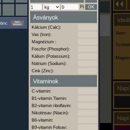
Ft
OK
Ásványok
Ideál
Ha ma már nem eszel/sportolsz többet,
lánc
kattints a kiértékelésre!
Kálcium (Calc):
A Kalória Szimulátor Prémium funkció.
Nem:
Vas (Iron):
Magnézium :
Születé
Foszfor (Phosphor):
-
Kálium (Potassium):
Magass
Nátrium (Sodium):
Cink (Zinc):
kalóriabázis.hu
Vitaminok
Napi
C-vitamin:
B1-vitamin Tiamin:
B2-vitamin riboflavin:
Nikotinsav (Niacin):
Napi
B6-vitamin:
B9-vitamin Folsav: