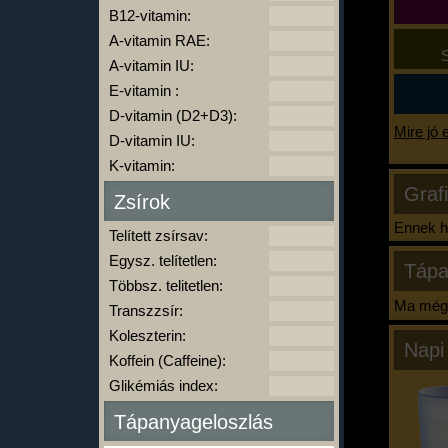
B12-vitamin:
A-vitamin RAE:
S
A-vitamin IU:
E-vitamin :
D-vitamin (D2+D3):
Mire jó 
D-vitamin IU:
K-vitamin:
Graf
Zsírok
Ennek ha
Telített zsírsav:
Egysz. telítetlen:
Tápa
Többsz. telitetlen:
Ma még 
Transzzsír:
Koleszterin:
Napi
Koffein (Caffeine):
Glikémiás index:
Tápanyageloszlás