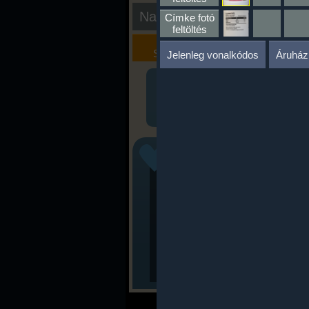
Nap kiértékelése
Címke fotó
feltöltés
Kalória
Szöveges
Szimulátor
Értékelés
Jelenleg vonalkódos
Áruház