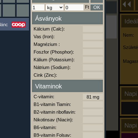
Ft
OK
Ásványok
Ideál
Ha ma már nem eszel/sportolsz többet,
lánc
kattints a kiértékelésre!
Kálcium (Calc):
A Kalória Szimulátor Prémium funkció.
Nem:
Vas (Iron):
Magnézium :
Születé
Foszfor (Phosphor):
-
Kálium (Potassium):
Magass
Nátrium (Sodium):
Cink (Zinc):
kalóriabázis.hu
Vitaminok
Napi
C-vitamin:
B1-vitamin Tiamin:
B2-vitamin riboflavin:
Nikotinsav (Niacin):
Napi
B6-vitamin:
B9-vitamin Folsav: