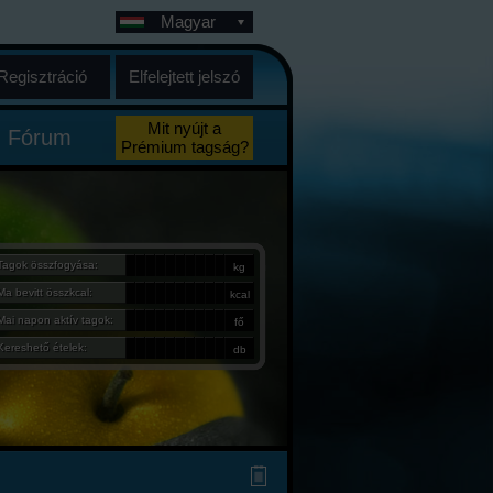
Magyar
Regisztráció
Elfelejtett jelszó
Mit nyújt a
Fórum
Prémium tagság?
Tagok összfogyása:
kg
Ma bevitt összkcal:
kcal
Mai napon aktív tagok:
fő
Kereshető ételek:
db