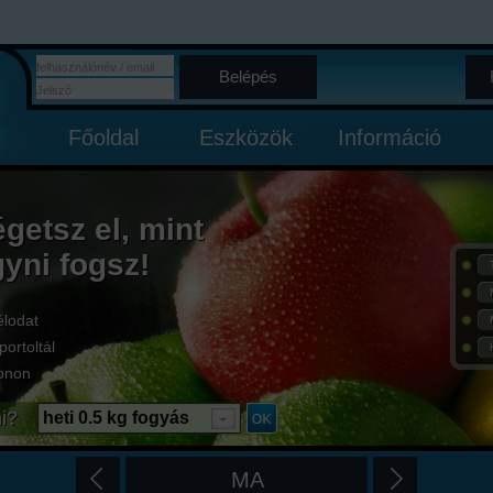
Belépés
Főoldal
Eszközök
Információ
égetsz el, mint
gyni fogsz!
élodat
portoltál
onon
i?
heti 0.5 kg fogyás
MA