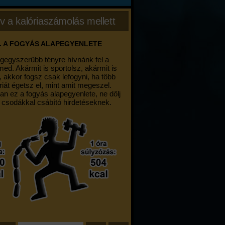
v a kalóriaszámolás mellett
. A FOGYÁS ALAPEGYENLETE
egegyszerűbb tényre hívnánk fel a
med. Akármit is sportolsz, akármit is
, akkor fogsz csak lefogyni, ha több
riát égetsz el, mint amit megeszel.
an ez a fogyás alapegyenlete, ne dőlj
 csodákkal csábító hirdetéseknek.