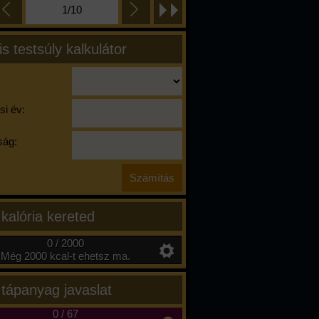
1/10
is testsúly kalkulátor
si év:
ág:
 kalória kereted
0 / 2000
Még 2000 kcal-t ehetsz ma.
 tápanyag javaslat
0
/
67