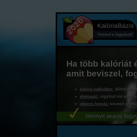
KalóriaBázis
Vezesd a fogyásod!
Ha több kalóriát 
amit beviszel, fo
kalória kalkulátor:
állítsd be c
ételnapló:
rögzítsd mit ettél, s
sikeres fogyás:
kövesd grafik
Mennyit akarsz fogyn