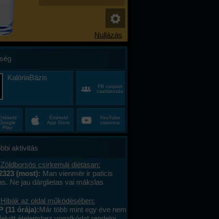
ség
KalóriaBázis
FB csoport
csatlakozás
Értékeld
Értékeld
YouTube
Google
App Store
csatorna
Play
bbi aktivitás
 Zöldborsós csirkemáj diétásan:
2323 (most):
Man vienmēr ir paticis
tas. Ne jau dārglietas vai mākslas
 bet gan sīkumus, kuriem citiem nav
vērtības – stikla pērlītes no vecām
 Hibák az oldal működésében:
uras atradu lietotāju tirgū, koku lapas,
 (11 órája):
Már több mint egy éve nem
vēju starp grāmatu lapām, un dažādas
felvitt ételeimhez vonalkódot rendelni,