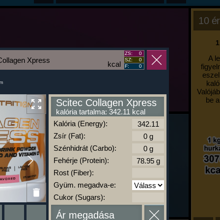
10 ér
1
ZS:
0
A l
Collagen Xpress
SZ:
0
kcal
figyel
F:
0
eszel
kaló
um
Valójáb
be a
Scitec Collagen Xpress
kalória tartalma: 342.11 kcal
Kalória (Energy):
Zsír (Fat):
Szénhidrát (Carbo):
Fehérje (Protein):
Rost (Fiber):
Gyüm. megadva-e:
Cukor (Sugars):
Ár megadása