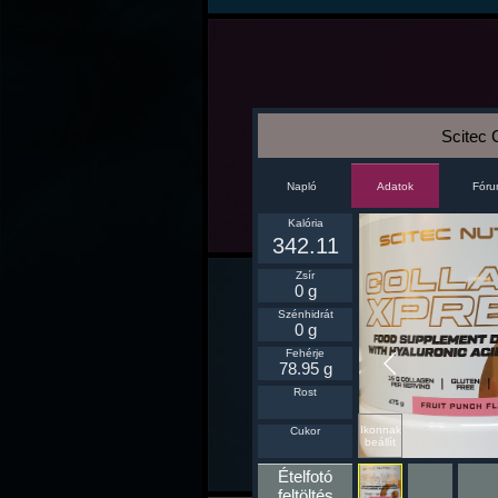
Scitec 
Napló
Fór
Adatok
Kalória
342.11
Zsír
0 g
Szénhidrát
0 g
Fehérje
78.95 g
Rost
Ikonnak
Cukor
beállít
Ételfotó
feltöltés