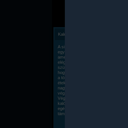
Kalóriaszámlálás
A sikeres fogyás titka valójában igen
egyszerű: égess több energiát, mint
amennyit beviszel. Természetesen e
elég nagy fegyelemre és akaraterőre
szükség, de meglepődve fogod tapasz
hogy a kalóriaszámolás mennyire ru
a többi diétához képest. Itt nincsenek ti
ételek és a megengedett kalóriabevite
nagymértékben növelheted ha testmo
végzel.
Végül, de nem utolsó sorban, a
kalóriaszámolás módszerét a legtöbb
egészségügyi szakorvos ajánlja és
támogatja.
To