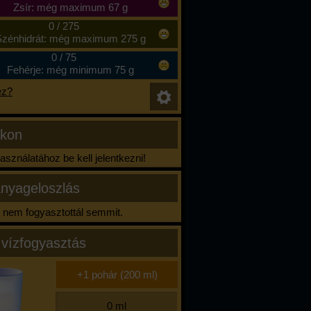
Zsír: még maximum 67 g
0
/
275
zénhidrát: még maximum 275 g
0
/
75
Fehérje: még minimum 75 g
ez?
ikon
sználatához be kell jelentkezni!
nyageloszlás
nem fogyasztottál semmit.
 vízfogyasztás