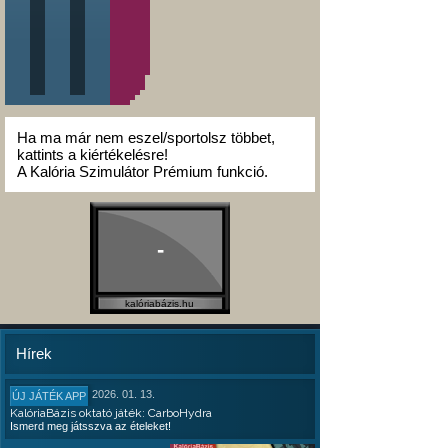
Ha ma már nem eszel/sportolsz többet,
kattints a kiértékelésre!
A Kalória Szimulátor Prémium funkció.
-
kalóriabázis.hu
Hírek
2026. 01. 13.
ÚJ JÁTÉK APP
KalóriaBázis oktató játék: CarboHydra
Ismerd meg játsszva az ételeket!