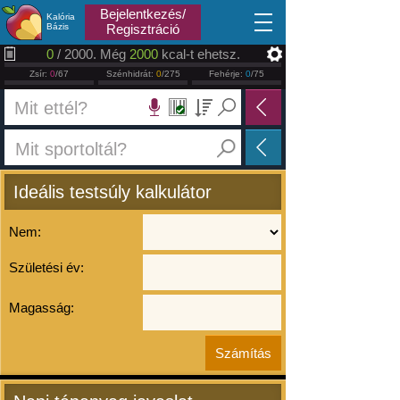
2026.08.07
Bejelentkezés/
Kalória
Bázis
Regisztráció
0
/ 2000. Még
2000
kcal-t ehetsz.
Zsír:
0
/67
Szénhidrát:
0
/275
Fehérje:
0
/75
Ideális testsúly kalkulátor
Nem:
Születési év:
Magasság: