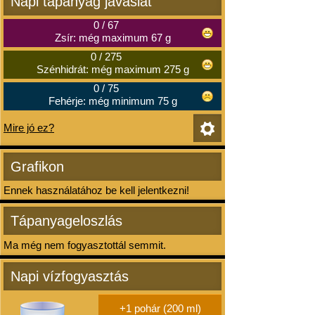
Napi tápanyag javaslat
0
/
67
Zsír: még maximum 67 g
0
/
275
Szénhidrát: még maximum 275 g
0
/
75
Fehérje: még minimum 75 g
Mire jó ez?
Grafikon
Ennek használatához be kell jelentkezni!
Tápanyageloszlás
Ma még nem fogyasztottál semmit.
Napi vízfogyasztás