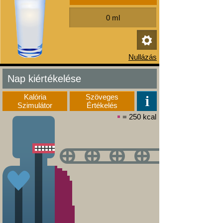
Nap kiértékelése
Kalória
Szöveges
Szimulátor
Értékelés