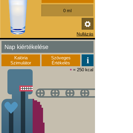
Nap kiértékelése
Kalória
Szöveges
Szimulátor
Értékelés