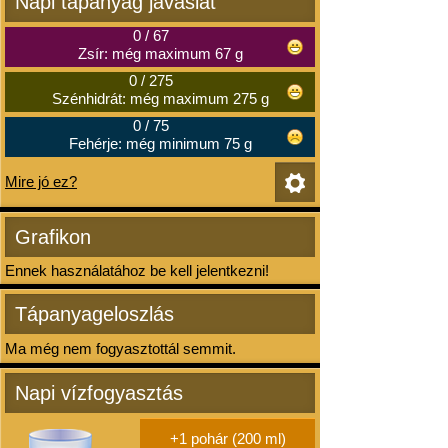
Napi tápanyag javaslat
0
/
67
Zsír: még maximum 67 g
0
/
275
Szénhidrát: még maximum 275 g
0
/
75
Fehérje: még minimum 75 g
Mire jó ez?
Grafikon
Ennek használatához be kell jelentkezni!
Tápanyageloszlás
Ma még nem fogyasztottál semmit.
Napi vízfogyasztás