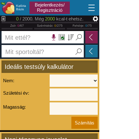
2026.08.07
Bejelentkezés/
Kalória
Bázis
Regisztráció
0
/ 2000. Még
2000
kcal-t ehetsz.
Zsír:
0
/67
Szénhidrát:
0
/275
Fehérje:
0
/75
Ideális testsúly kalkulátor
Nem:
Születési év:
Magasság: