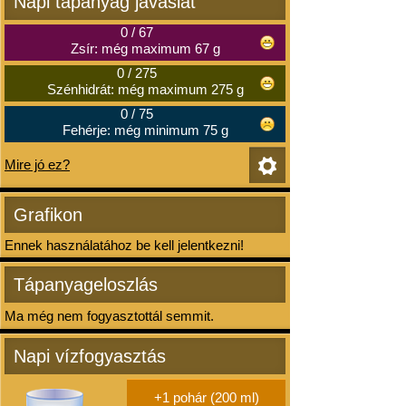
Napi tápanyag javaslat
0
/
67
Zsír: még maximum 67 g
0
/
275
Szénhidrát: még maximum 275 g
0
/
75
Fehérje: még minimum 75 g
Mire jó ez?
Grafikon
Ennek használatához be kell jelentkezni!
Tápanyageloszlás
Ma még nem fogyasztottál semmit.
Napi vízfogyasztás