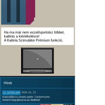
Ha ma már nem eszel/sportolsz többet,
kattints a kiértékelésre!
A Kalória Szimulátor Prémium funkció.
-
kalóriabázis.hu
Hírek
2026. 01. 13.
ÚJ JÁTÉK APP
KalóriaBázis oktató játék: CarboHydra
Ismerd meg játsszva az ételeket!