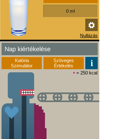
Nap kiértékelése
Kalória
Szöveges
Szimulátor
Értékelés