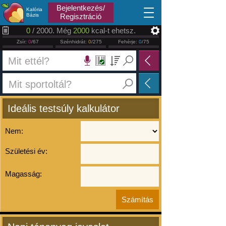
2026.08.08
Bejelentkezés/
Kalória
Bázis
Regisztráció
0
/ 2000. Még
2000
kcal-t ehetsz.
Zsír:
0
/67
Szénhidrát:
0
/275
Fehérje:
0
/75
Ideális testsúly kalkulátor
Nem:
Születési év:
Magasság: