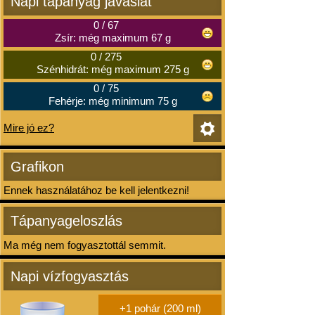
Napi tápanyag javaslat
0
/
67
Zsír: még maximum 67 g
0
/
275
Szénhidrát: még maximum 275 g
0
/
75
Fehérje: még minimum 75 g
Mire jó ez?
Grafikon
Ennek használatához be kell jelentkezni!
Tápanyageloszlás
Ma még nem fogyasztottál semmit.
Napi vízfogyasztás