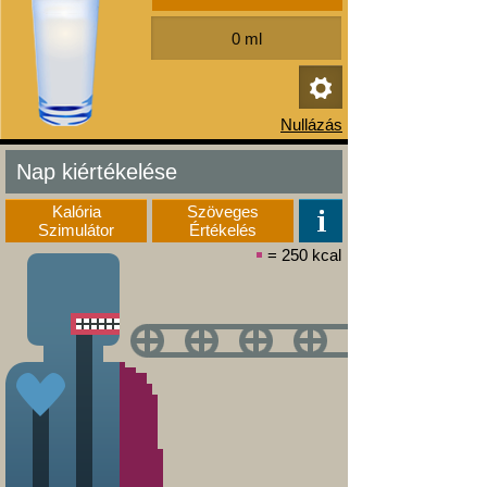
Nap kiértékelése
Kalória
Szöveges
Szimulátor
Értékelés