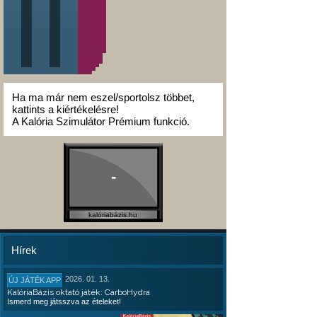
Ha ma már nem eszel/sportolsz többet,
kattints a kiértékelésre!
A Kalória Szimulátor Prémium funkció.
-
kalóriabázis.hu
Hírek
2026. 01. 13.
ÚJ JÁTÉK APP
KalóriaBázis oktató játék: CarboHydra
Ismerd meg játsszva az ételeket!