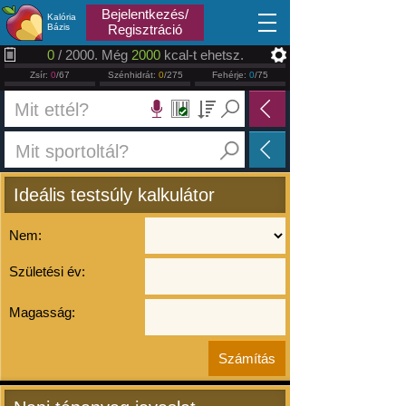
2026.08.06
Bejelentkezés/
Kalória
Bázis
Regisztráció
0
/ 2000. Még
2000
kcal-t ehetsz.
Zsír:
0
/67
Szénhidrát:
0
/275
Fehérje:
0
/75
Ideális testsúly kalkulátor
Nem:
Születési év:
Magasság: