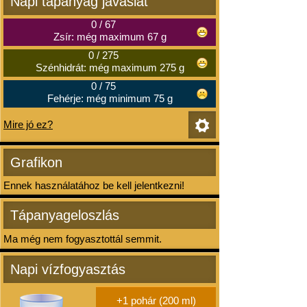
Napi tápanyag javaslat
0
/
67
Zsír: még maximum 67 g
0
/
275
Szénhidrát: még maximum 275 g
0
/
75
Fehérje: még minimum 75 g
Mire jó ez?
Grafikon
Ennek használatához be kell jelentkezni!
Tápanyageloszlás
Ma még nem fogyasztottál semmit.
Napi vízfogyasztás