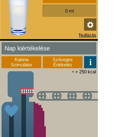
Nap kiértékelése
Kalória
Szöveges
Szimulátor
Értékelés