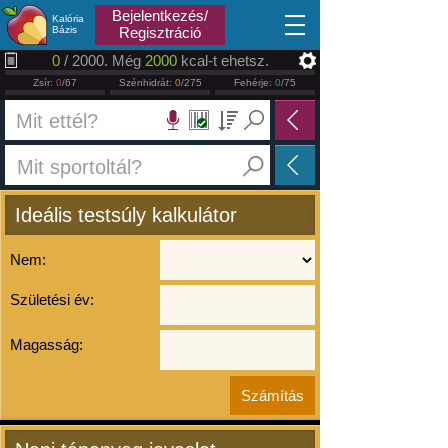
2026.08.07
Bejelentkezés/
Kalória
Bázis
Regisztráció
0
/ 2000. Még
2000
kcal-t ehetsz.
Zsír:
0
/67
Szénhidrát:
0
/275
Fehérje:
0
/75
Ideális testsúly kalkulátor
Nem:
Születési év:
Magasság: