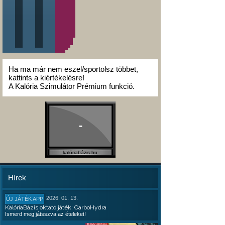
Ha ma már nem eszel/sportolsz többet,
kattints a kiértékelésre!
A Kalória Szimulátor Prémium funkció.
-
kalóriabázis.hu
Hírek
2026. 01. 13.
ÚJ JÁTÉK APP
KalóriaBázis oktató játék: CarboHydra
Ismerd meg játsszva az ételeket!