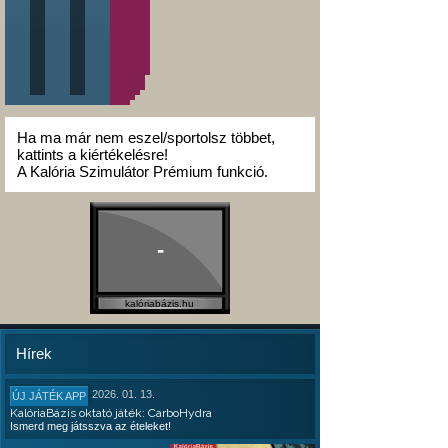
Ha ma már nem eszel/sportolsz többet,
kattints a kiértékelésre!
A Kalória Szimulátor Prémium funkció.
-
kalóriabázis.hu
Hírek
2026. 01. 13.
ÚJ JÁTÉK APP
KalóriaBázis oktató játék: CarboHydra
Ismerd meg játsszva az ételeket!