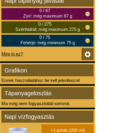
Napi tápanyag javaslat
0
/
67
Zsír: még maximum 67 g
0
/
275
Szénhidrát: még maximum 275 g
0
/
75
Fehérje: még minimum 75 g
Mire jó ez?
Grafikon
Ennek használatához be kell jelentkezni!
Tápanyageloszlás
Ma még nem fogyasztottál semmit.
Napi vízfogyasztás