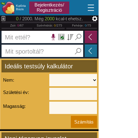
2026.08.06
Bejelentkezés/
Kalória
Bázis
Regisztráció
0
/ 2000. Még
2000
kcal-t ehetsz.
Zsír:
0
/67
Szénhidrát:
0
/275
Fehérje:
0
/75
Ideális testsúly kalkulátor
Nem:
Születési év:
Magasság: