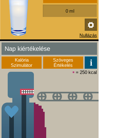
Nap kiértékelése
Kalória
Szöveges
Szimulátor
Értékelés