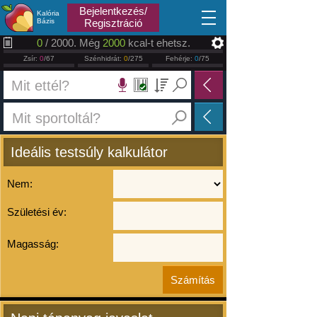
2026.08.06
Bejelentkezés/
Kalória
Bázis
Regisztráció
0
/ 2000. Még
2000
kcal-t ehetsz.
Zsír:
0
/67
Szénhidrát:
0
/275
Fehérje:
0
/75
Ideális testsúly kalkulátor
Nem:
Születési év:
Magasság: