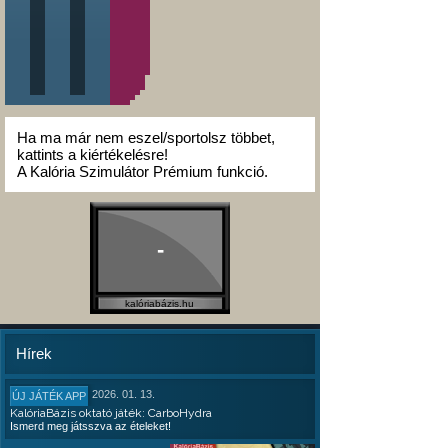
Ha ma már nem eszel/sportolsz többet,
kattints a kiértékelésre!
A Kalória Szimulátor Prémium funkció.
-
kalóriabázis.hu
Hírek
2026. 01. 13.
ÚJ JÁTÉK APP
KalóriaBázis oktató játék: CarboHydra
Ismerd meg játsszva az ételeket!