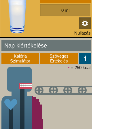
Nap kiértékelése
Kalória
Szöveges
Szimulátor
Értékelés