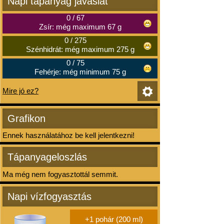
Napi tápanyag javaslat
0
/
67
Zsír: még maximum 67 g
0
/
275
Szénhidrát: még maximum 275 g
0
/
75
Fehérje: még minimum 75 g
Mire jó ez?
Grafikon
Ennek használatához be kell jelentkezni!
Tápanyageloszlás
Ma még nem fogyasztottál semmit.
Napi vízfogyasztás