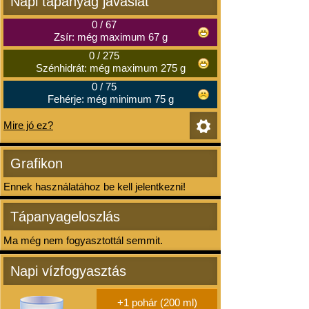
Napi tápanyag javaslat
0
/
67
Zsír: még maximum 67 g
0
/
275
Szénhidrát: még maximum 275 g
0
/
75
Fehérje: még minimum 75 g
Mire jó ez?
Grafikon
Ennek használatához be kell jelentkezni!
Tápanyageloszlás
Ma még nem fogyasztottál semmit.
Napi vízfogyasztás