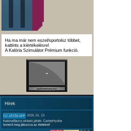
Ha ma már nem eszel/sportolsz többet,
kattints a kiértékelésre!
A Kalória Szimulátor Prémium funkció.
-
kalóriabázis.hu
Hírek
2026. 01. 13.
ÚJ JÁTÉK APP
KalóriaBázis oktató játék: CarboHydra
Ismerd meg játsszva az ételeket!