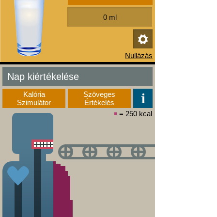
Nap kiértékelése
Kalória
Szöveges
Szimulátor
Értékelés