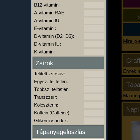
B12-vitamin:
A-vitamin RAE:
S
A-vitamin IU:
E-vitamin :
D-vitamin (D2+D3):
Mire jó 
D-vitamin IU:
K-vitamin:
Graf
Zsírok
Ennek ha
Telített zsírsav:
Egysz. telítetlen:
Tápa
Többsz. telitetlen:
Ma még 
Transzzsír:
Koleszterin:
Napi
Koffein (Caffeine):
Glikémiás index:
Tápanyageloszlás