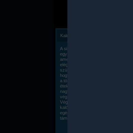
Kalóriaszámlálás
A sikeres fogyás titka valójában igen
egyszerű: égess több energiát, mint
amennyit beviszel. Természetesen e
elég nagy fegyelemre és akaraterőre
szükség, de meglepődve fogod tapasz
hogy a kalóriaszámolás mennyire ru
a többi diétához képest. Itt nincsenek ti
ételek és a megengedett kalóriabevite
nagymértékben növelheted ha testmo
végzel.
Végül, de nem utolsó sorban, a
kalóriaszámolás módszerét a legtöbb
egészségügyi szakorvos ajánlja és
támogatja.
To