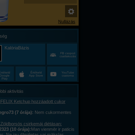
ség
KalóriaBázis
FB csoport
csatlakozás
Értékeld
Értékeld
YouTube
Google
App Store
csatorna
Play
bbi aktivitás
 FELIX Ketchup hozzáadott cukor
gro73 (7 órája):
Nem cukormentes
0%-al kevesebb cukor
 Zöldborsós csirkemáj diétásan:
2323 (10 órája):
Man vienmēr ir paticis
tas. Ne jau dārglietas vai mākslas