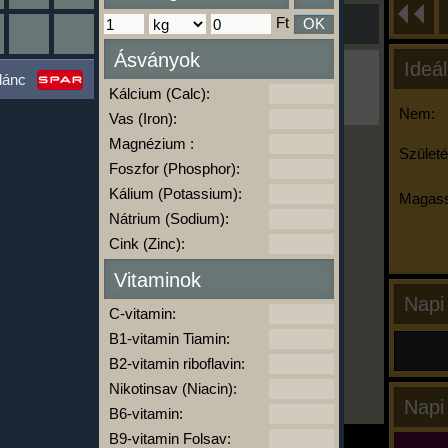
Ft
OK
Ásványok
Ideál
Ha ma már nem eszel/sportolsz többet,
lánc
kattints a kiértékelésre!
Kálcium (Calc):
A Kalória Szimulátor Prémium funkció.
Nem:
Vas (Iron):
Magnézium :
Születé
Foszfor (Phosphor):
-
Kálium (Potassium):
Magass
Nátrium (Sodium):
Cink (Zinc):
kalóriabázis.hu
Vitaminok
Napi
C-vitamin:
B1-vitamin Tiamin:
B2-vitamin riboflavin:
Nikotinsav (Niacin):
Napi
B6-vitamin:
B9-vitamin Folsav: