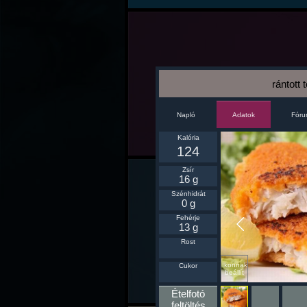
rántott 
Napló
Fór
Adatok
Kalória
124
Zsír
16 g
Szénhidrát
0 g
Fehérje
13 g
Rost
Ikonnak
Cukor
beállít
Ételfotó
feltöltés