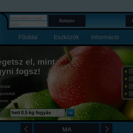
Belépés
Főoldal
Eszközök
Információ
égetsz el, mint
gyni fogsz!
élodat
portoltál
onon
i?
heti 0.5 kg fogyás
MA