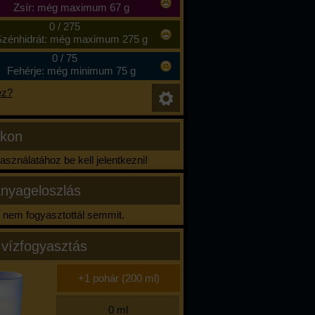
Zsír: még maximum 67 g
0
/
275
zénhidrát: még maximum 275 g
0
/
75
Fehérje: még minimum 75 g
ez?
ikon
sználatához be kell jelentkezni!
nyageloszlás
nem fogyasztottál semmit.
 vízfogyasztás