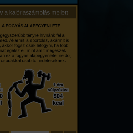
v a kalóriaszámolás mellett
. A FOGYÁS ALAPEGYENLETE
egegyszerűbb tényre hívnánk fel a
med. Akármit is sportolsz, akármit is
, akkor fogsz csak lefogyni, ha több
riát égetsz el, mint amit megeszel.
an ez a fogyás alapegyenlete, ne dőlj
 csodákkal csábító hirdetéseknek.