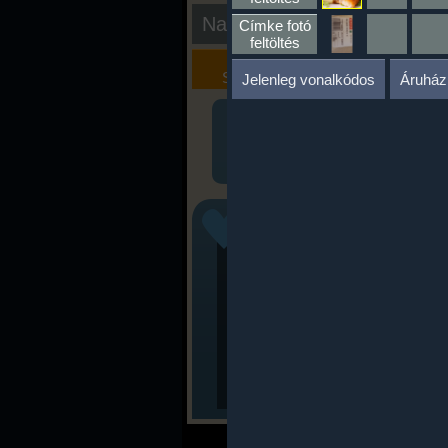
Nap kiértékelése
Címke fotó
feltöltés
Kalória
Szöveges
Szimulátor
Értékelés
Jelenleg vonalkódos
Áruház