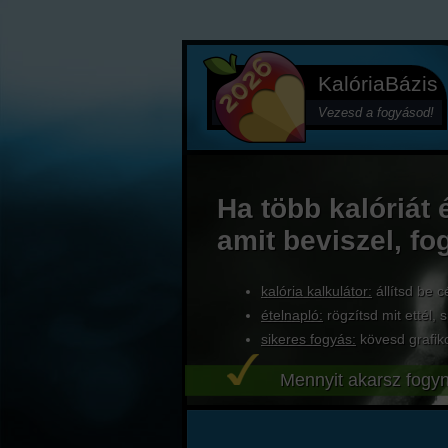
KalóriaBázis
Vezesd a fogyásod!
Ha több kalóriát 
amit beviszel, fo
kalória kalkulátor:
állítsd be c
ételnapló:
rögzítsd mit ettél, s
sikeres fogyás:
kövesd grafik
Mennyit akarsz fogyn