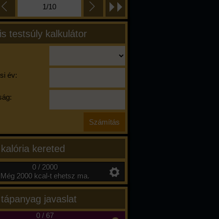
1/10
is testsúly kalkulátor
si év:
ág:
 kalória kereted
0 / 2000
Még 2000 kcal-t ehetsz ma.
 tápanyag javaslat
0
/
67