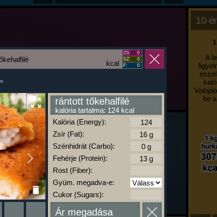
10 ér
1
ZS:
0
A l
tőkehalfilé
SZ:
0
kcal
figyel
F:
0
eszel
kaló
um
Valójáb
be a
rántott tőkehalfilé
kalória tartalma: 124 kcal
Kalória (Energy):
Zsír (Fat):
Szénhidrát (Carbo):
Fehérje (Protein):
Rost (Fiber):
Gyüm. megadva-e:
Cukor (Sugars):
Ár megadása