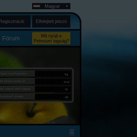
Magyar
Regisztráció
Elfelejtett jelszó
Mit nyújt a
Fórum
Prémium tagság?
Tagok összfogyása:
kg
Ma bevitt összkcal:
kcal
Mai napon aktív tagok:
fő
Kereshető ételek:
db