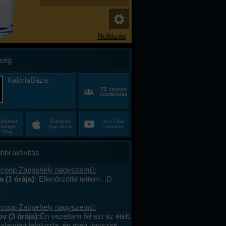
ség
KalóriaBázis
FB csoport
csatlakozás
Értékeld
Értékeld
YouTube
Google
App Store
csatorna
Play
bbi aktivitás
 coop Zabpehely nagyszemű:
a (1 órája):
Ellenőrzötté tettem. :D
 coop Zabpehely nagyszemű:
v (3 órája):
Én vezettem fel ezt az ételt.
valamiért lefokozta, én meg úgyszint