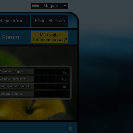
Magyar
Regisztráció
Elfelejtett jelszó
Mit nyújt a
Fórum
Prémium tagság?
Tagok összfogyása:
kg
Ma bevitt összkcal:
kcal
Mai napon aktív tagok:
fő
Kereshető ételek:
db