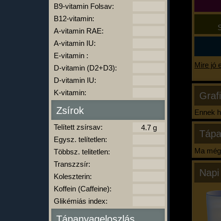
B9-vitamin Folsav:
B12-vitamin:
S
A-vitamin RAE:
A-vitamin IU:
E-vitamin :
Mire jó 
D-vitamin (D2+D3):
D-vitamin IU:
K-vitamin:
Graf
Zsírok
Ennek ha
Telített zsírsav:
Tápa
Egysz. telítetlen:
Ma még 
Többsz. telitetlen:
Transzzsír:
Napi
Koleszterin:
Koffein (Caffeine):
Glikémiás index:
Tápanyageloszlás