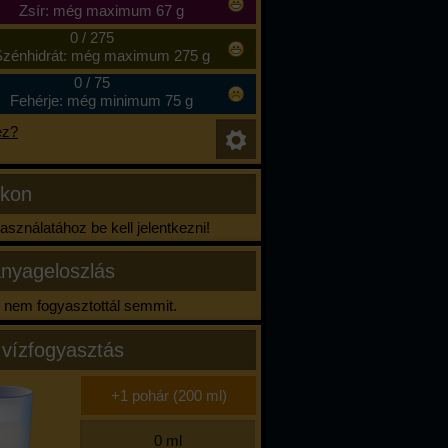
Zsír: még maximum 67 g
0
/
275
zénhidrát: még maximum 275 g
0
/
75
Fehérje: még minimum 75 g
ez?
ikon
sználatához be kell jelentkezni!
nyageloszlás
nem fogyasztottál semmit.
 vízfogyasztás