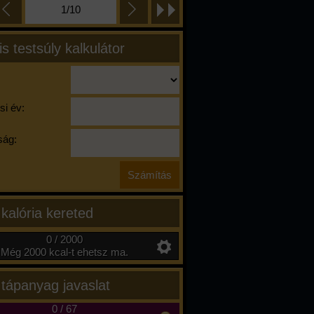
1/10
is testsúly kalkulátor
si év:
ág:
 kalória kereted
0 / 2000
Még 2000 kcal-t ehetsz ma.
 tápanyag javaslat
0
/
67