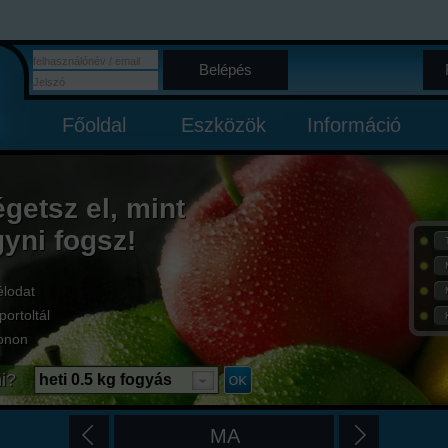
Belépés
Főoldal
Eszközök
Információ
égetsz el, mint
gyni fogsz!
élodat
portoltál
onon
i?
heti 0.5 kg fogyás
MA