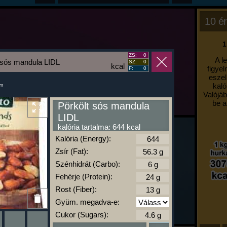
10 ér
1
ZS:
0
A l
 sós mandula LIDL
SZ:
0
kcal
figyel
F:
0
eszel
kaló
um
Valójáb
be a
Pörkölt sós mandula
LIDL
kalória tartalma: 644 kcal
Kalória (Energy):
Zsír (Fat):
Szénhidrát (Carbo):
Fehérje (Protein):
Rost (Fiber):
Gyüm. megadva-e:
Cukor (Sugars):