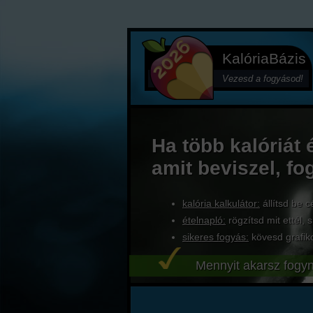
KalóriaBázis
Vezesd a fogyásod!
Ha több kalóriát 
amit beviszel, fo
kalória kalkulátor:
állítsd be c
ételnapló:
rögzítsd mit ettél, s
sikeres fogyás:
kövesd grafik
Mennyit akarsz fogyn