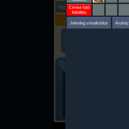
Nap kiértékelése
Címke fotó
feltöltés
Kalória
Szöveges
Szimulátor
Értékelés
Jelenleg vonalkódos
Áruház