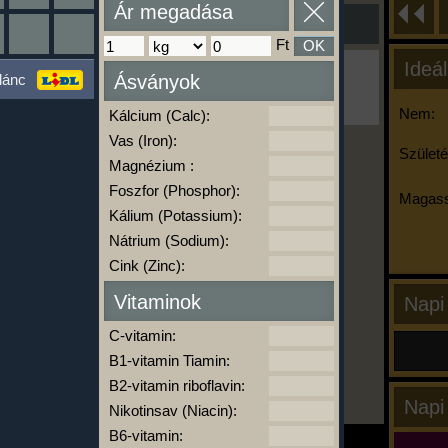
Ár megadása
Ft
OK
Ideál
Ha ma már nem eszel/sportolsz többet,
lánc
Ásványok
kattints a kiértékelésre!
A Kalória Szimulátor Prémium funkció.
Nem:
Kálcium (Calc):
Vas (Iron):
Születé
Magnézium :
-
Foszfor (Phosphor):
Magass
Kálium (Potassium):
Nátrium (Sodium):
kalóriabázis.hu
Cink (Zinc):
Vitaminok
Napi
C-vitamin:
B1-vitamin Tiamin:
B2-vitamin riboflavin:
Napi
Nikotinsav (Niacin):
B6-vitamin: