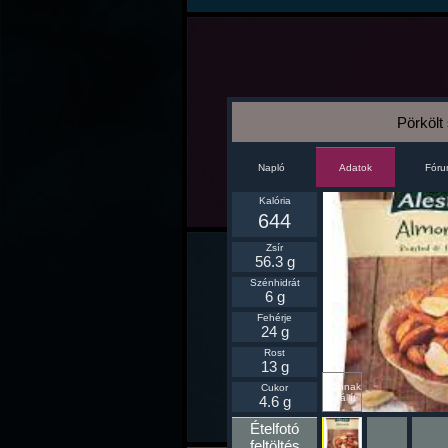
Pörkölt
Napló
Fór
Adatok
Kalória
644
Zsír
56.3 g
Szénhidrát
6 g
Fehérje
24 g
Rost
13 g
Ikonnak
Cukor
beállít
4.6 g
Ételfotó
feltöltés