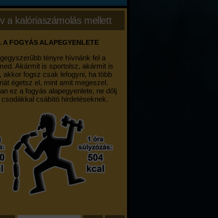
v a kalóriaszámolás mellett
. A FOGYÁS ALAPEGYENLETE
egegyszerűbb tényre hívnánk fel a
med. Akármit is sportolsz, akármit is
, akkor fogsz csak lefogyni, ha több
riát égetsz el, mint amit megeszel.
an ez a fogyás alapegyenlete, ne dőlj
 csodákkal csábító hirdetéseknek.