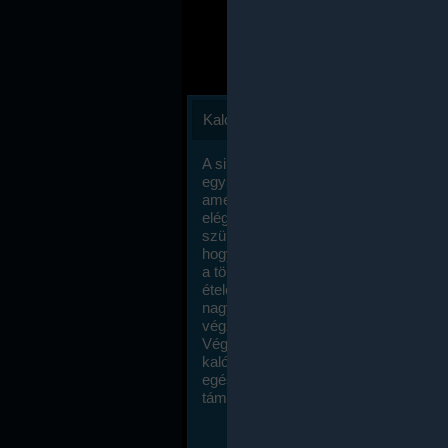
Kalóriaszámlálás
A sikeres fogyás titka valójában igen
egyszerű: égess több energiát, mint
amennyit beviszel. Természetesen e
elég nagy fegyelemre és akaraterőre
szükség, de meglepődve fogod tapasz
hogy a kalóriaszámolás mennyire ru
a többi diétához képest. Itt nincsenek ti
ételek és a megengedett kalóriabevite
nagymértékben növelheted ha testmo
végzel.
Végül, de nem utolsó sorban, a
kalóriaszámolás módszerét a legtöbb
egészségügyi szakorvos ajánlja és
támogatja.
To