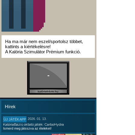
Ha ma már nem eszel/sportolsz többet,
kattints a kiértékelésre!
A Kalória Szimulátor Prémium funkció.
-
kalóriabázis.hu
Hírek
2026. 01. 13.
ÚJ JÁTÉK APP
KalóriaBázis oktató játék: CarboHydra
Ismerd meg játsszva az ételeket!