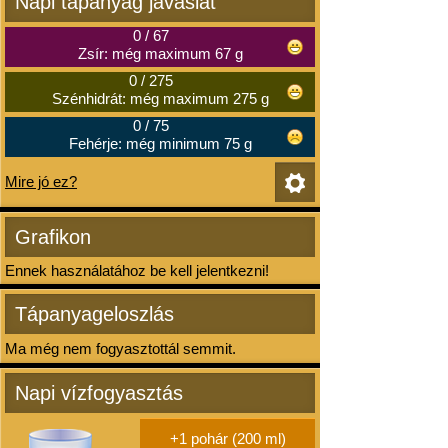
Napi tápanyag javaslat
0
/
67
Zsír: még maximum 67 g
0
/
275
Szénhidrát: még maximum 275 g
0
/
75
Fehérje: még minimum 75 g
Mire jó ez?
Grafikon
Ennek használatához be kell jelentkezni!
Tápanyageloszlás
Ma még nem fogyasztottál semmit.
Napi vízfogyasztás