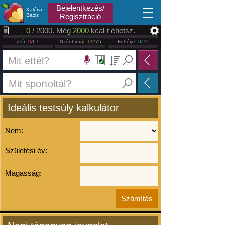
2026.08.10
Bejelentkezés/
Kalória
Bázis
Regisztráció
0
/ 2000. Még
2000
kcal-t ehetsz.
Zsír:
0
/67
Szénhidrát:
0
/275
Fehérje:
0
/75
Ideális testsúly kalkulátor
Nem:
Születési év:
Magasság: