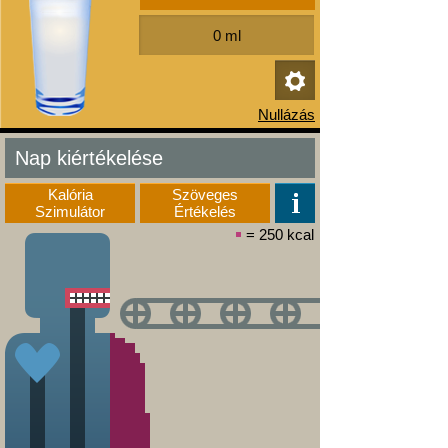
Nap kiértékelése
Kalória
Szöveges
Szimulátor
Értékelés