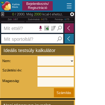
2026.08.08
Bejelentkezés/
Kalória
Bázis
Regisztráció
0
/ 2000. Még
2000
kcal-t ehetsz.
Zsír:
0
/67
Szénhidrát:
0
/275
Fehérje:
0
/75
Ideális testsúly kalkulátor
Nem:
Születési év:
Magasság: