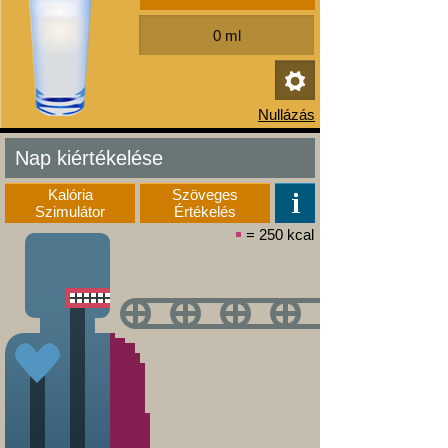
Nap kiértékelése
Kalória
Szöveges
Szimulátor
Értékelés