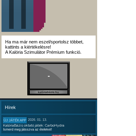
Ha ma már nem eszel/sportolsz többet,
kattints a kiértékelésre!
A Kalória Szimulátor Prémium funkció.
-
kalóriabázis.hu
Hírek
2026. 01. 13.
ÚJ JÁTÉK APP
KalóriaBázis oktató játék: CarboHydra
Ismerd meg játsszva az ételeket!