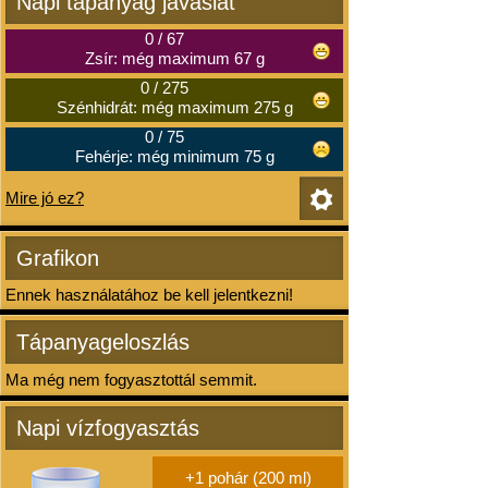
Napi tápanyag javaslat
0
/
67
Zsír: még maximum 67 g
0
/
275
Szénhidrát: még maximum 275 g
0
/
75
Fehérje: még minimum 75 g
Mire jó ez?
Grafikon
Ennek használatához be kell jelentkezni!
Tápanyageloszlás
Ma még nem fogyasztottál semmit.
Napi vízfogyasztás