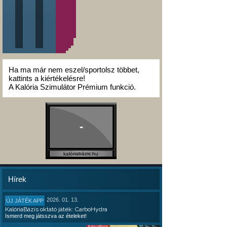
Ha ma már nem eszel/sportolsz többet,
kattints a kiértékelésre!
A Kalória Szimulátor Prémium funkció.
-
kalóriabázis.hu
Hírek
2026. 01. 13.
ÚJ JÁTÉK APP
KalóriaBázis oktató játék: CarboHydra
Ismerd meg játsszva az ételeket!