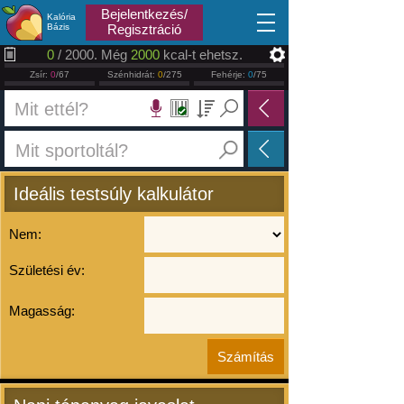
2026.08.06
Bejelentkezés/
Kalória
Bázis
Regisztráció
0
/ 2000. Még
2000
kcal-t ehetsz.
Zsír:
0
/67
Szénhidrát:
0
/275
Fehérje:
0
/75
Ideális testsúly kalkulátor
Nem:
Születési év:
Magasság: