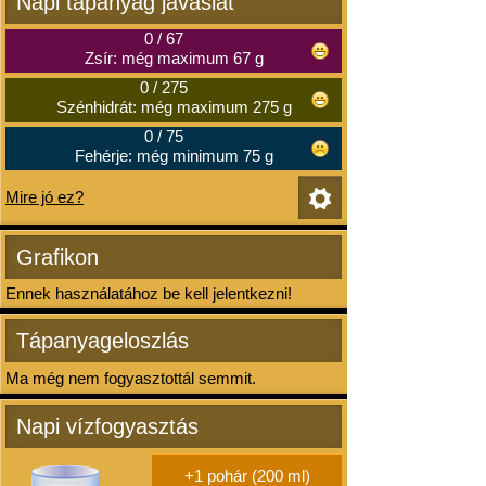
Napi tápanyag javaslat
0
/
67
Zsír: még maximum 67 g
0
/
275
Szénhidrát: még maximum 275 g
0
/
75
Fehérje: még minimum 75 g
Mire jó ez?
Grafikon
Ennek használatához be kell jelentkezni!
Tápanyageloszlás
Ma még nem fogyasztottál semmit.
Napi vízfogyasztás