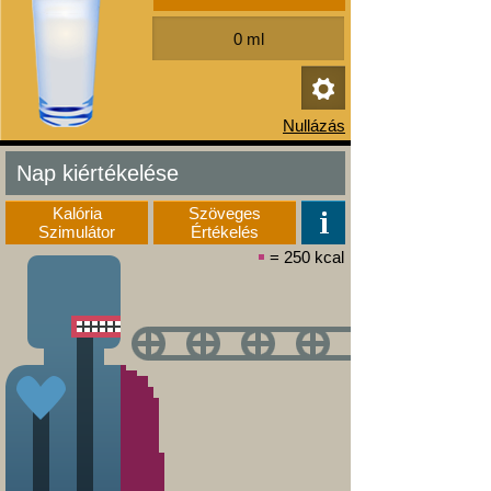
Nap kiértékelése
Kalória
Szöveges
Szimulátor
Értékelés