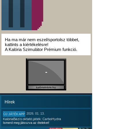
Ha ma már nem eszel/sportolsz többet,
kattints a kiértékelésre!
A Kalória Szimulátor Prémium funkció.
-
kalóriabázis.hu
Hírek
2026. 01. 13.
ÚJ JÁTÉK APP
KalóriaBázis oktató játék: CarboHydra
Ismerd meg játsszva az ételeket!