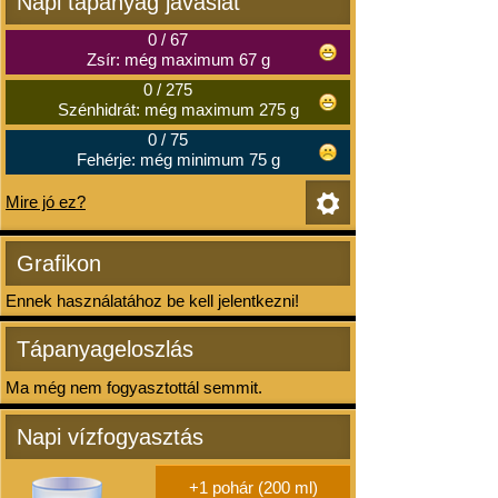
Napi tápanyag javaslat
0
/
67
Zsír: még maximum 67 g
0
/
275
Szénhidrát: még maximum 275 g
0
/
75
Fehérje: még minimum 75 g
Mire jó ez?
Grafikon
Ennek használatához be kell jelentkezni!
Tápanyageloszlás
Ma még nem fogyasztottál semmit.
Napi vízfogyasztás