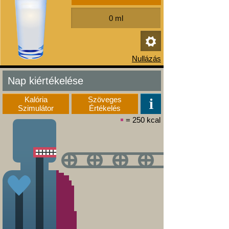
Nap kiértékelése
Kalória
Szöveges
Szimulátor
Értékelés