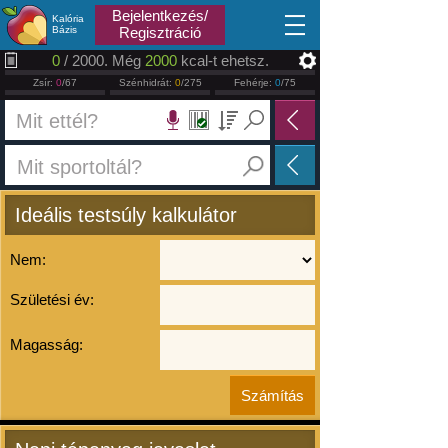
2026.08.08
Bejelentkezés/
Kalória
Bázis
Regisztráció
0
/ 2000. Még
2000
kcal-t ehetsz.
Zsír:
0
/67
Szénhidrát:
0
/275
Fehérje:
0
/75
Ideális testsúly kalkulátor
Nem:
Születési év:
Magasság: