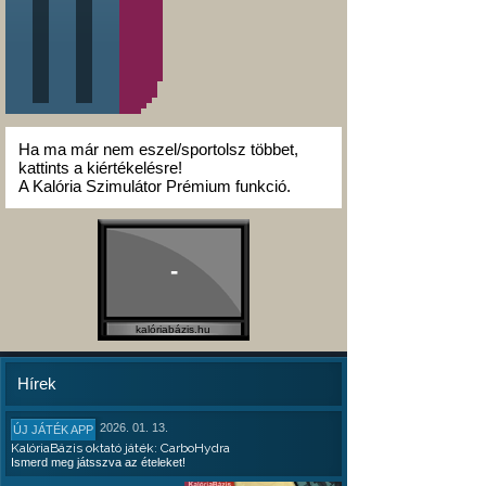
Ha ma már nem eszel/sportolsz többet,
kattints a kiértékelésre!
A Kalória Szimulátor Prémium funkció.
-
kalóriabázis.hu
Hírek
2026. 01. 13.
ÚJ JÁTÉK APP
KalóriaBázis oktató játék: CarboHydra
Ismerd meg játsszva az ételeket!