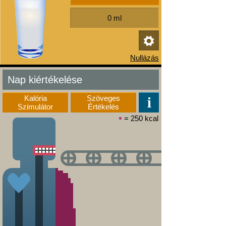
Nap kiértékelése
Kalória
Szöveges
Szimulátor
Értékelés