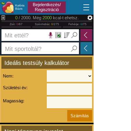
2026.08.08
Bejelentkezés/
Kalória
Bázis
Regisztráció
0
/ 2000. Még
2000
kcal-t ehetsz.
Zsír:
0
/67
Szénhidrát:
0
/275
Fehérje:
0
/75
Ideális testsúly kalkulátor
Nem:
Születési év:
Magasság: