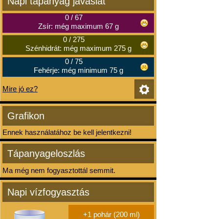
Napi tápanyag javaslat
0
/
67
Zsír: még maximum 67 g
0
/
275
Szénhidrát: még maximum 275 g
0
/
75
Fehérje: még minimum 75 g
Mire jó ez?
Grafikon
Ennek használatához be kell jelentkezni!
Tápanyageloszlás
Ma még nem fogyasztottál semmit.
Napi vízfogyasztás