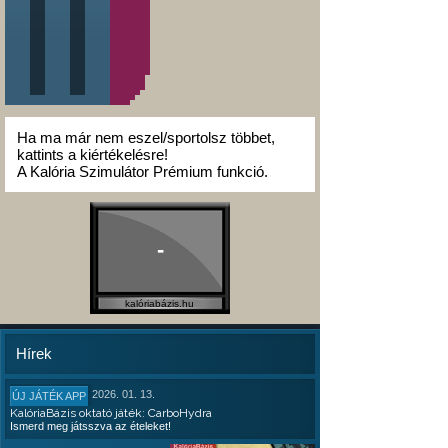
Ha ma már nem eszel/sportolsz többet,
kattints a kiértékelésre!
A Kalória Szimulátor Prémium funkció.
-
kalóriabázis.hu
Hírek
2026. 01. 13.
ÚJ JÁTÉK APP
KalóriaBázis oktató játék: CarboHydra
Ismerd meg játsszva az ételeket!