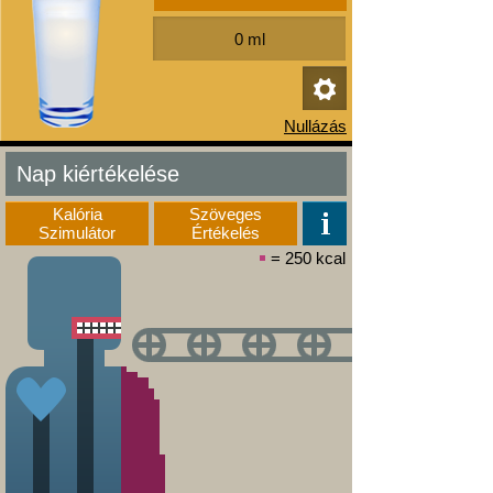
Nap kiértékelése
Kalória
Szöveges
Szimulátor
Értékelés