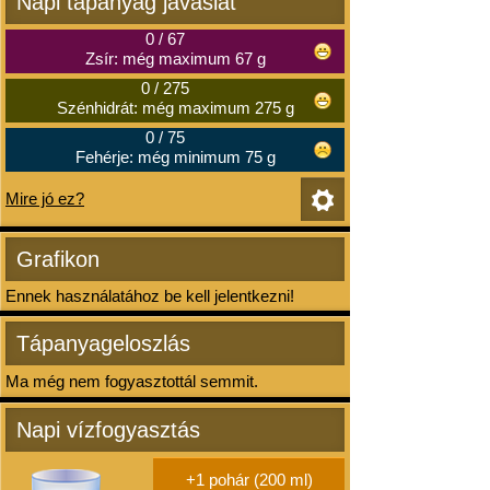
Napi tápanyag javaslat
0
/
67
Zsír: még maximum 67 g
0
/
275
Szénhidrát: még maximum 275 g
0
/
75
Fehérje: még minimum 75 g
Mire jó ez?
Grafikon
Ennek használatához be kell jelentkezni!
Tápanyageloszlás
Ma még nem fogyasztottál semmit.
Napi vízfogyasztás