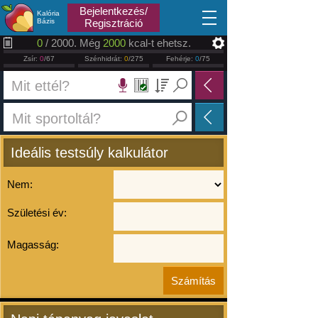
2026.08.07
Bejelentkezés/
Kalória
Bázis
Regisztráció
0
/ 2000. Még
2000
kcal-t ehetsz.
Zsír:
0
/67
Szénhidrát:
0
/275
Fehérje:
0
/75
Ideális testsúly kalkulátor
Nem:
Születési év:
Magasság: