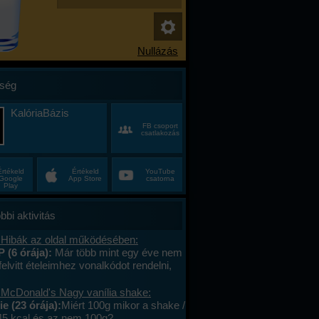
ség
KalóriaBázis
FB csoport
csatlakozás
Értékeld
Értékeld
YouTube
Google
App Store
csatorna
Play
bbi aktivitás
 Hibák az oldal működésében:
P (6 órája):
Már több mint egy éve nem
felvitt ételeimhez vonalkódot rendelni,
ktív az ablak. Az áruház lánchoz
s megy. A mások által megadott
 McDonald's Nagy vanília shake:
okat le tudom olvasni , jól működik. .
e (23 órája):
Miért 100g mikor a shake /
lefont cseréltem, a legújabb android fut,
45 kcal és az nem 100g?