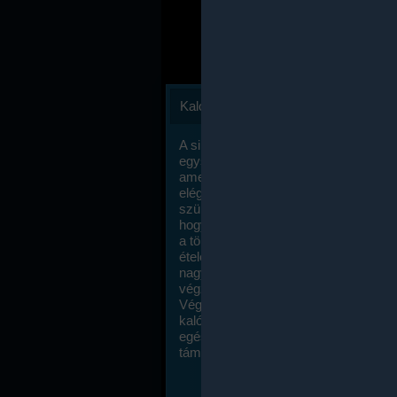
Kalóriaszámlálás
A sikeres fogyás titka valójában igen
egyszerű: égess több energiát, mint
amennyit beviszel. Természetesen e
elég nagy fegyelemre és akaraterőre
szükség, de meglepődve fogod tapasz
hogy a kalóriaszámolás mennyire ru
a többi diétához képest. Itt nincsenek ti
ételek és a megengedett kalóriabevite
nagymértékben növelheted ha testmo
végzel.
Végül, de nem utolsó sorban, a
kalóriaszámolás módszerét a legtöbb
egészségügyi szakorvos ajánlja és
támogatja.
To