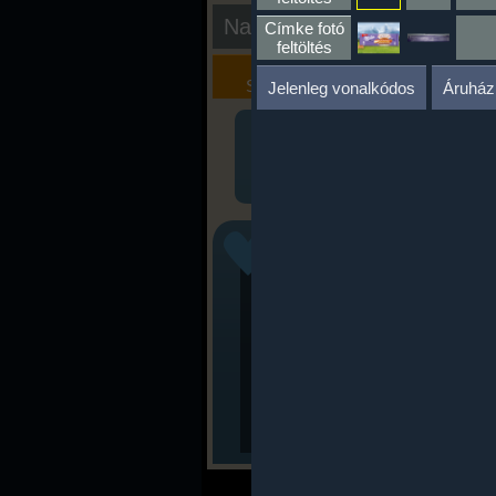
Nap kiértékelése
Címke fotó
feltöltés
Kalória
Szöveges
Szimulátor
Értékelés
Jelenleg vonalkódos
Áruház