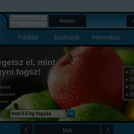
Belépés
Főoldal
Eszközök
Információ
égetsz el, mint
gyni fogsz!
élodat
portoltál
onon
i?
heti 0.5 kg fogyás
MA