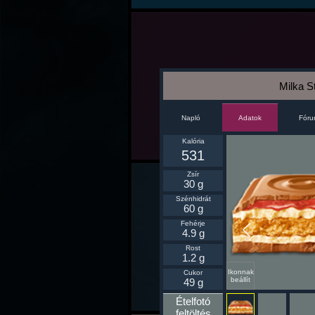
Milka 
Napló
Fór
Adatok
Kalória
531
Zsír
30 g
Szénhidrát
60 g
Fehérje
4.9 g
Rost
1.2 g
Ikonnak
Cukor
beállít
49 g
Ételfotó
feltöltés