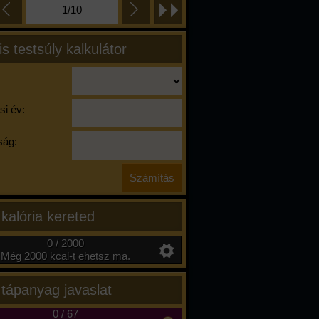
1/10
is testsúly kalkulátor
si év:
ág:
 kalória kereted
0 / 2000
Még 2000 kcal-t ehetsz ma.
 tápanyag javaslat
0
/
67