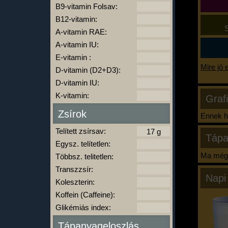
B9-vitamin Folsav:
B12-vitamin:
S
A-vitamin RAE:
A-vitamin IU:
E-vitamin :
Mire jó 
D-vitamin (D2+D3):
D-vitamin IU:
K-vitamin:
Graf
Zsírok
Ennek ha
Telített zsírsav:
Tápa
Egysz. telítetlen:
Ma még 
Többsz. telitetlen:
Transzzsír:
Napi
Koleszterin:
Koffein (Caffeine):
Glikémiás index:
Tápanyageloszlás