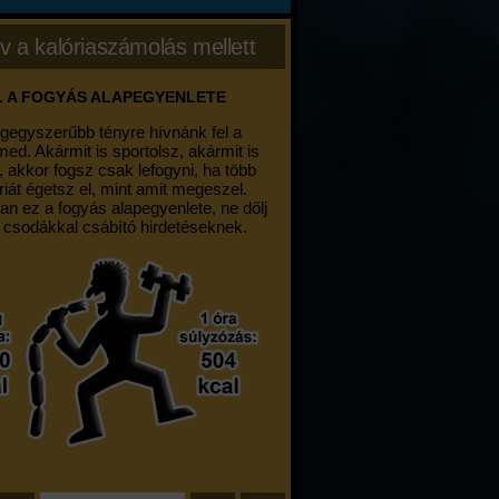
v a kalóriaszámolás mellett
. A FOGYÁS ALAPEGYENLETE
egegyszerűbb tényre hívnánk fel a
med. Akármit is sportolsz, akármit is
, akkor fogsz csak lefogyni, ha több
riát égetsz el, mint amit megeszel.
an ez a fogyás alapegyenlete, ne dőlj
 csodákkal csábító hirdetéseknek.