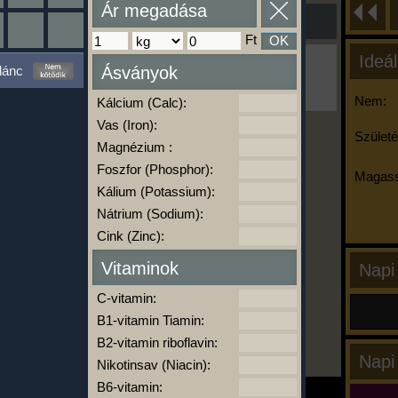
Ár megadása
Ft
OK
Ideál
Ha ma már nem eszel/sportolsz többet,
lánc
Ásványok
kattints a kiértékelésre!
A Kalória Szimulátor Prémium funkció.
Nem:
Kálcium (Calc):
Vas (Iron):
Születé
Magnézium :
-
Foszfor (Phosphor):
Magass
Kálium (Potassium):
Nátrium (Sodium):
kalóriabázis.hu
Cink (Zinc):
Vitaminok
Napi
C-vitamin:
B1-vitamin Tiamin:
B2-vitamin riboflavin:
Napi
Nikotinsav (Niacin):
B6-vitamin: