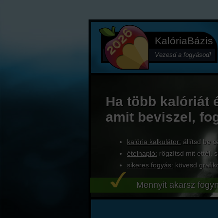
KalóriaBázis
Vezesd a fogyásod!
Ha több kalóriát 
amit beviszel, fo
kalória kalkulátor:
állítsd be c
ételnapló:
rögzítsd mit ettél, s
sikeres fogyás:
kövesd grafik
Mennyit akarsz fogyn