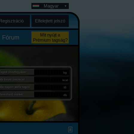
Magyar
Regisztráció
Elfelejtett jelszó
Mit nyújt a
Fórum
Prémium tagság?
Tagok összfogyása:
kg
Ma bevitt összkcal:
kcal
Mai napon aktív tagok:
fő
Kereshető ételek:
db