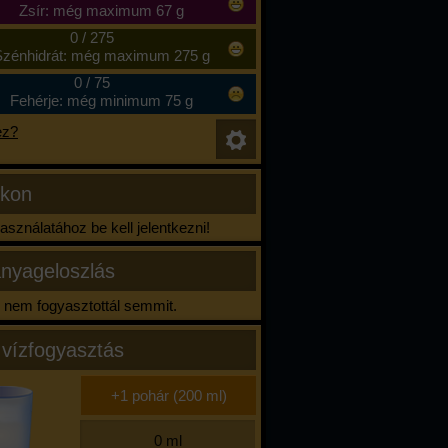
Zsír: még maximum 67 g
0
/
275
zénhidrát: még maximum 275 g
0
/
75
Fehérje: még minimum 75 g
ez?
ikon
sználatához be kell jelentkezni!
nyageloszlás
nem fogyasztottál semmit.
 vízfogyasztás