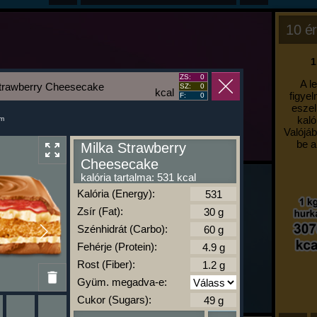
10 ér
1
ZS:
0
A l
Strawberry Cheesecake
SZ:
0
kcal
figyel
F:
0
eszel
kaló
um
Valójáb
be a
Milka Strawberry
Cheesecake
kalória tartalma: 531 kcal
Kalória (Energy):
Zsír (Fat):
Szénhidrát (Carbo):
Fehérje (Protein):
Rost (Fiber):
Gyüm. megadva-e:
Cukor (Sugars):