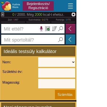
2026.08.07
Bejelentkezés/
Kalória
Bázis
Regisztráció
0
/ 2000. Még
2000
kcal-t ehetsz.
Zsír:
0
/67
Szénhidrát:
0
/275
Fehérje:
0
/75
Ideális testsúly kalkulátor
Nem:
Születési év:
Magasság: