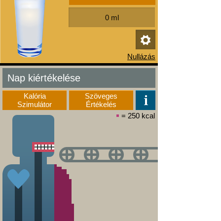
Nap kiértékelése
Kalória
Szöveges
Szimulátor
Értékelés