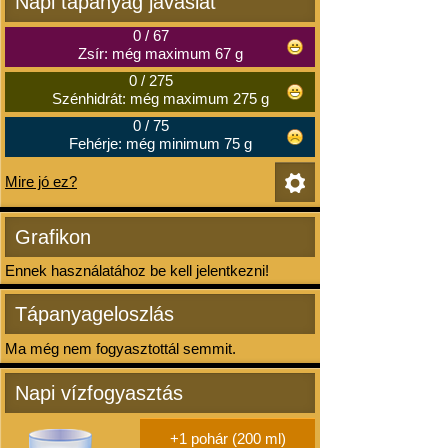
Napi tápanyag javaslat
0
/
67
Zsír: még maximum 67 g
0
/
275
Szénhidrát: még maximum 275 g
0
/
75
Fehérje: még minimum 75 g
Mire jó ez?
Grafikon
Ennek használatához be kell jelentkezni!
Tápanyageloszlás
Ma még nem fogyasztottál semmit.
Napi vízfogyasztás