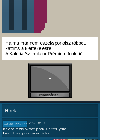
Ha ma már nem eszel/sportolsz többet,
kattints a kiértékelésre!
A Kalória Szimulátor Prémium funkció.
-
kalóriabázis.hu
Hírek
2026. 01. 13.
ÚJ JÁTÉK APP
KalóriaBázis oktató játék: CarboHydra
Ismerd meg játsszva az ételeket!