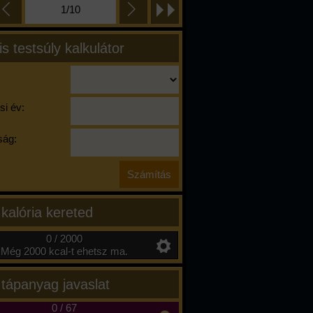
1/10
is testsúly kalkulátor
si év:
ág:
 kalória kereted
0 / 2000
Még 2000 kcal-t ehetsz ma.
 tápanyag javaslat
0
/
67