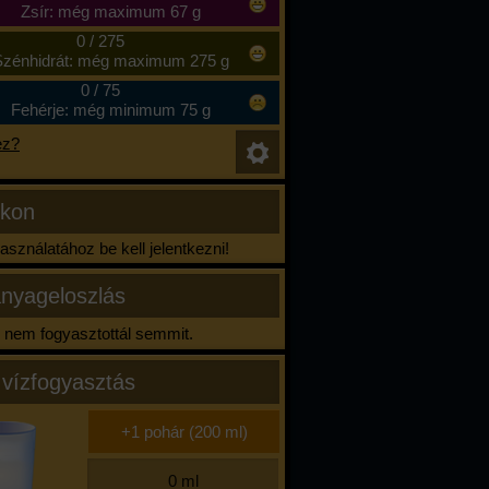
Zsír: még maximum 67 g
0
/
275
zénhidrát: még maximum 275 g
0
/
75
Fehérje: még minimum 75 g
ez?
ikon
sználatához be kell jelentkezni!
nyageloszlás
nem fogyasztottál semmit.
 vízfogyasztás