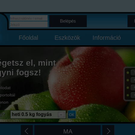
Belépés
Főoldal
Eszközök
Információ
égetsz el, mint
gyni fogsz!
élodat
portoltál
onon
i?
heti 0.5 kg fogyás
MA