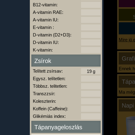
B12-vitamin:
A-vitamin RAE:
S
A-vitamin IU:
E-vitamin :
D-vitamin (D2+D3):
Mire jó 
D-vitamin IU:
K-vitamin:
Graf
Zsírok
Ennek ha
Telített zsírsav:
Egysz. telítetlen:
Tápa
Többsz. telitetlen:
Ma még 
Transzzsír:
Koleszterin:
Napi
Koffein (Caffeine):
Glikémiás index:
Tápanyageloszlás