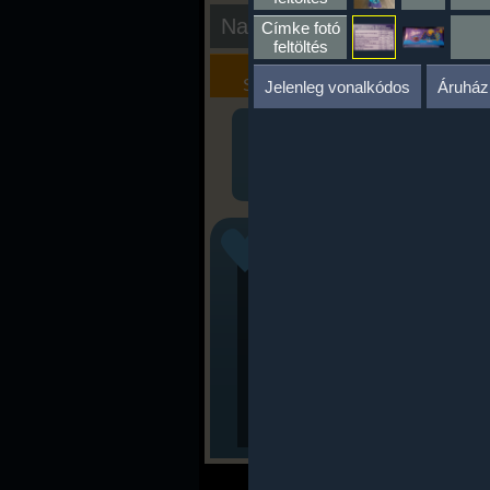
Nap kiértékelése
Címke fotó
feltöltés
Kalória
Szöveges
Szimulátor
Értékelés
Jelenleg vonalkódos
Áruház