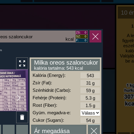
10 ér
1
ZS:
0
A l
reos szaloncukor
SZ:
0
kcal
figyel
F:
0
eszel
kaló
um
Valójáb
be a
Milka oreos szaloncukor
kalória tartalma: 543 kcal
Kalória (Energy):
Zsír (Fat):
Szénhidrát (Carbo):
Fehérje (Protein):
Rost (Fiber):
Gyüm. megadva-e:
Cukor (Sugars):
Ár megadása