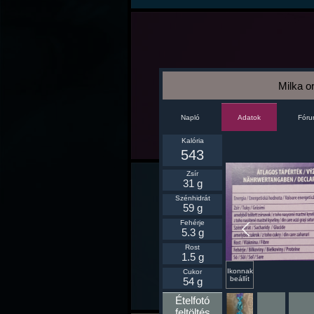
Milka o
Napló
Fór
Adatok
Kalória
543
Zsír
31 g
Szénhidrát
59 g
Fehérje
5.3 g
Rost
1.5 g
Ikonnak
Cukor
beállít
54 g
Ételfotó
feltöltés