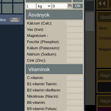
Ft
OK
Ásványok
Ideál
Ha ma már nem eszel/sportolsz többet,
lánc
kattints a kiértékelésre!
Kálcium (Calc):
A Kalória Szimulátor Prémium funkció.
Nem:
Vas (Iron):
Magnézium :
Születé
Foszfor (Phosphor):
-
Kálium (Potassium):
Magass
Nátrium (Sodium):
Cink (Zinc):
kalóriabázis.hu
Vitaminok
Napi
C-vitamin:
B1-vitamin Tiamin:
B2-vitamin riboflavin:
Nikotinsav (Niacin):
Napi
B6-vitamin:
B9-vitamin Folsav: