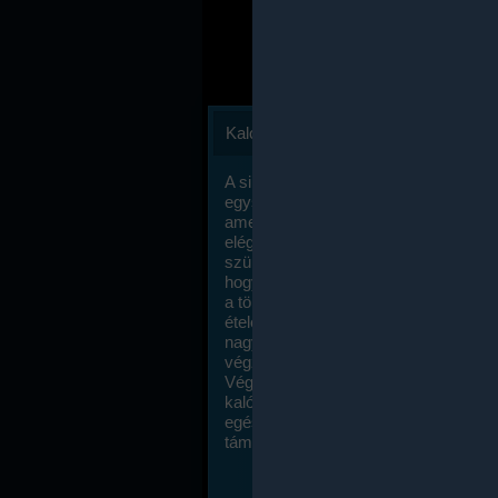
Kalóriaszámlálás
A sikeres fogyás titka valójában igen
egyszerű: égess több energiát, mint
amennyit beviszel. Természetesen e
elég nagy fegyelemre és akaraterőre
szükség, de meglepődve fogod tapasz
hogy a kalóriaszámolás mennyire ru
a többi diétához képest. Itt nincsenek ti
ételek és a megengedett kalóriabevite
nagymértékben növelheted ha testmo
végzel.
Végül, de nem utolsó sorban, a
kalóriaszámolás módszerét a legtöbb
egészségügyi szakorvos ajánlja és
támogatja.
To