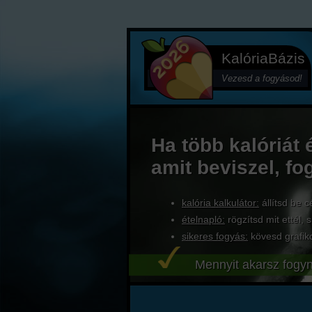
KalóriaBázis
Vezesd a fogyásod!
Ha több kalóriát 
amit beviszel, fo
kalória kalkulátor:
állítsd be c
ételnapló:
rögzítsd mit ettél, s
sikeres fogyás:
kövesd grafik
Mennyit akarsz fogyn