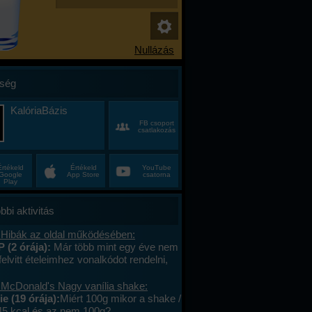
ség
KalóriaBázis
FB csoport
csatlakozás
Értékeld
Értékeld
YouTube
Google
App Store
csatorna
Play
bbi aktivitás
 Hibák az oldal működésében:
P (2 órája):
Már több mint egy éve nem
felvitt ételeimhez vonalkódot rendelni,
ktív az ablak. Az áruház lánchoz
s megy. A mások által megadott
 McDonald's Nagy vanília shake:
okat le tudom olvasni , jól működik. .
e (19 órája):
Miért 100g mikor a shake /
lefont cseréltem, a legújabb android fut,
45 kcal és az nem 100g?