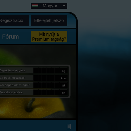
Magyar
Regisztráció
Elfelejtett jelszó
Mit nyújt a
Fórum
Prémium tagság?
Tagok összfogyása:
kg
Ma bevitt összkcal:
kcal
Mai napon aktív tagok:
fő
Kereshető ételek:
db