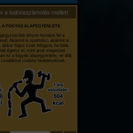
v a kalóriaszámolás mellett
. A FOGYÁS ALAPEGYENLETE
egegyszerűbb tényre hívnánk fel a
med. Akármit is sportolsz, akármit is
, akkor fogsz csak lefogyni, ha több
riát égetsz el, mint amit megeszel.
an ez a fogyás alapegyenlete, ne dőlj
 csodákkal csábító hirdetéseknek.