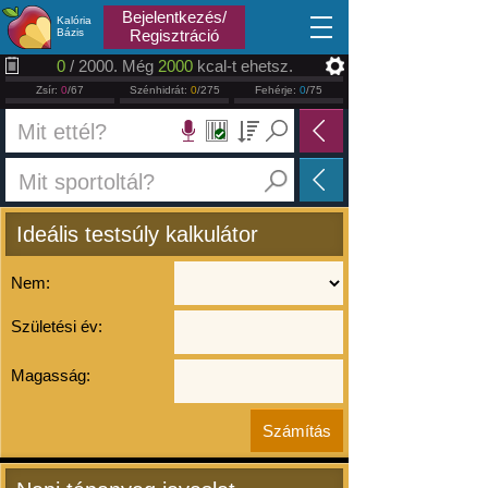
2026.08.09
Bejelentkezés/
Kalória
Bázis
Regisztráció
0
/ 2000. Még
2000
kcal-t ehetsz.
Zsír:
0
/67
Szénhidrát:
0
/275
Fehérje:
0
/75
Ideális testsúly kalkulátor
Nem:
Születési év:
Magasság: