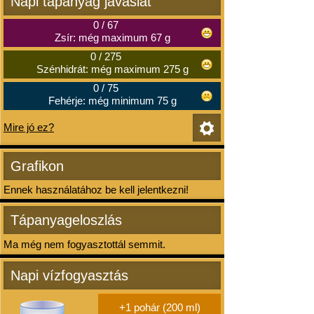
Napi tápanyag javaslat
0
/
67
Zsír: még maximum 67 g
0
/
275
Szénhidrát: még maximum 275 g
0
/
75
Fehérje: még minimum 75 g
Mire jó ez?
Grafikon
Ennek használatához be kell jelentkezni!
Tápanyageloszlás
Ma még nem fogyasztottál semmit.
Napi vízfogyasztás