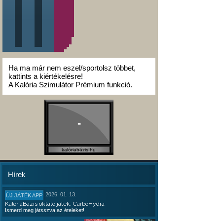
Ha ma már nem eszel/sportolsz többet,
kattints a kiértékelésre!
A Kalória Szimulátor Prémium funkció.
-
kalóriabázis.hu
Hírek
2026. 01. 13.
ÚJ JÁTÉK APP
KalóriaBázis oktató játék: CarboHydra
Ismerd meg játsszva az ételeket!