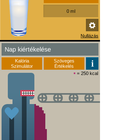
Nap kiértékelése
Kalória
Szöveges
Szimulátor
Értékelés