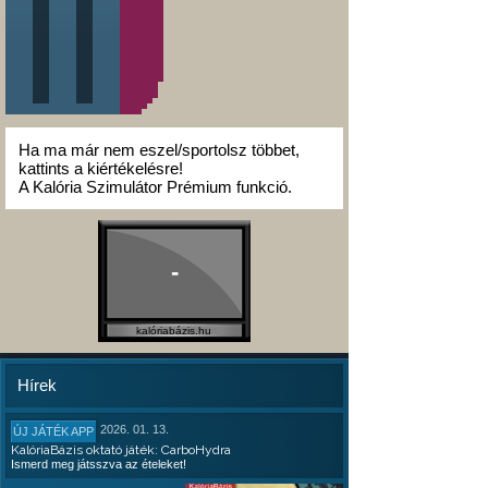
Ha ma már nem eszel/sportolsz többet,
kattints a kiértékelésre!
A Kalória Szimulátor Prémium funkció.
-
kalóriabázis.hu
Hírek
2026. 01. 13.
ÚJ JÁTÉK APP
KalóriaBázis oktató játék: CarboHydra
Ismerd meg játsszva az ételeket!