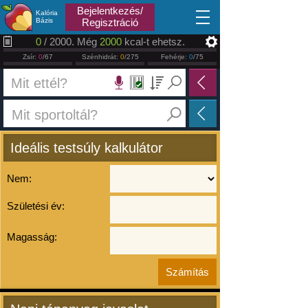
2026.08.08
Bejelentkezés/
Kalória
Bázis
Regisztráció
0
/ 2000. Még
2000
kcal-t ehetsz.
Zsír:
0
/67
Szénhidrát:
0
/275
Fehérje:
0
/75
Ideális testsúly kalkulátor
Nem:
Születési év:
Magasság: