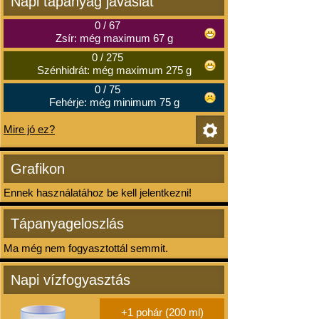
Napi tápanyag javaslat
0
/
67
Zsír: még maximum 67 g
0
/
275
Szénhidrát: még maximum 275 g
0
/
75
Fehérje: még minimum 75 g
Mire jó ez?
Grafikon
Ennek használatához be kell jelentkezni!
Tápanyageloszlás
Ma még nem fogyasztottál semmit.
Napi vízfogyasztás