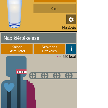
Nap kiértékelése
Kalória
Szöveges
Szimulátor
Értékelés