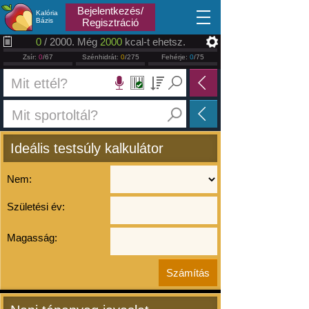
2026.08.08
Bejelentkezés/
Kalória
Bázis
Regisztráció
0
/ 2000. Még
2000
kcal-t ehetsz.
Zsír:
0
/67
Szénhidrát:
0
/275
Fehérje:
0
/75
Ideális testsúly kalkulátor
Nem:
Születési év:
Magasság: