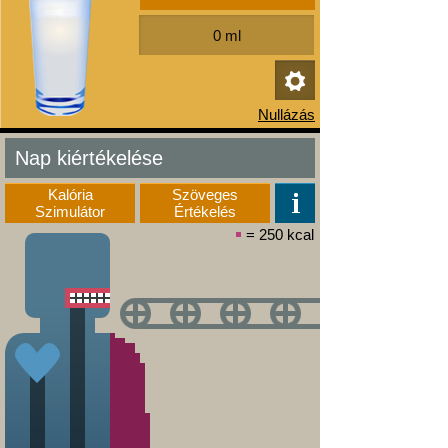
Nap kiértékelése
Kalória
Szöveges
Szimulátor
Értékelés