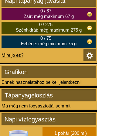
Napi tápanyag javaslat
0
/
67
Zsír: még maximum 67 g
0
/
275
Szénhidrát: még maximum 275 g
0
/
75
Fehérje: még minimum 75 g
Mire jó ez?
Grafikon
Ennek használatához be kell jelentkezni!
Tápanyageloszlás
Ma még nem fogyasztottál semmit.
Napi vízfogyasztás