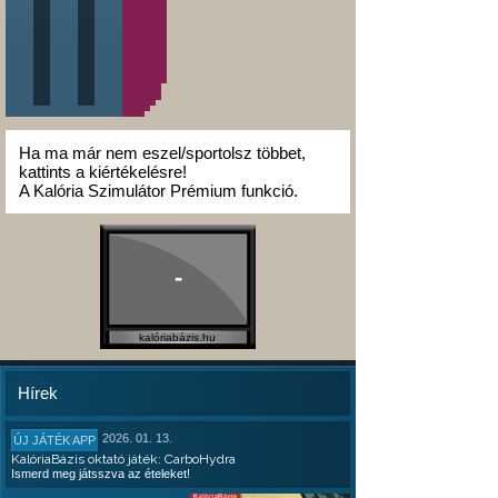
Ha ma már nem eszel/sportolsz többet,
kattints a kiértékelésre!
A Kalória Szimulátor Prémium funkció.
-
kalóriabázis.hu
Hírek
2026. 01. 13.
ÚJ JÁTÉK APP
KalóriaBázis oktató játék: CarboHydra
Ismerd meg játsszva az ételeket!