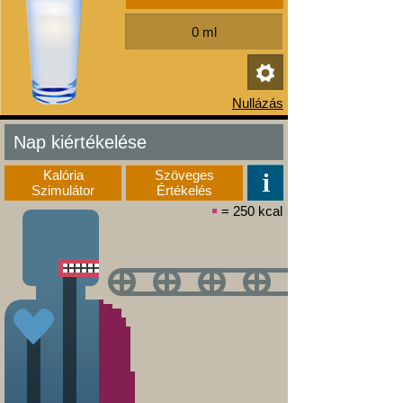
Nap kiértékelése
Kalória
Szöveges
Szimulátor
Értékelés