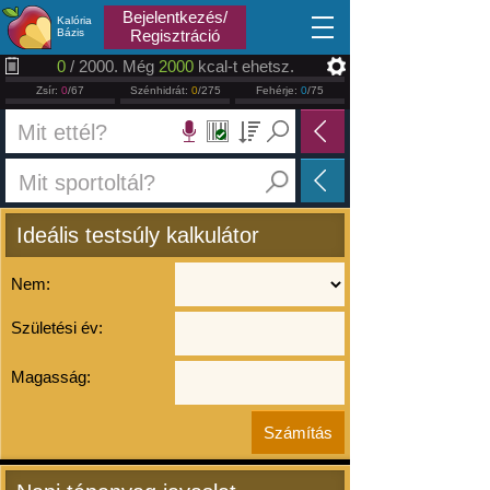
2026.08.08
Bejelentkezés/
Kalória
Bázis
Regisztráció
0
/ 2000. Még
2000
kcal-t ehetsz.
Zsír:
0
/67
Szénhidrát:
0
/275
Fehérje:
0
/75
Ideális testsúly kalkulátor
Nem:
Születési év:
Magasság: