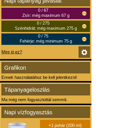
Napi tápanyag javaslat
0
/
67
Zsír: még maximum 67 g
0
/
275
Szénhidrát: még maximum 275 g
0
/
75
Fehérje: még minimum 75 g
Mire jó ez?
Grafikon
Ennek használatához be kell jelentkezni!
Tápanyageloszlás
Ma még nem fogyasztottál semmit.
Napi vízfogyasztás