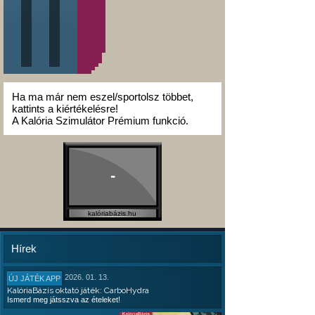
Ha ma már nem eszel/sportolsz többet,
kattints a kiértékelésre!
A Kalória Szimulátor Prémium funkció.
-
kalóriabázis.hu
Hírek
2026. 01. 13.
ÚJ JÁTÉK APP
KalóriaBázis oktató játék: CarboHydra
Ismerd meg játsszva az ételeket!