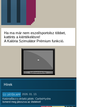
Ha ma már nem eszel/sportolsz többet,
kattints a kiértékelésre!
A Kalória Szimulátor Prémium funkció.
-
kalóriabázis.hu
Hírek
2026. 01. 13.
ÚJ JÁTÉK APP
KalóriaBázis oktató játék: CarboHydra
Ismerd meg játsszva az ételeket!