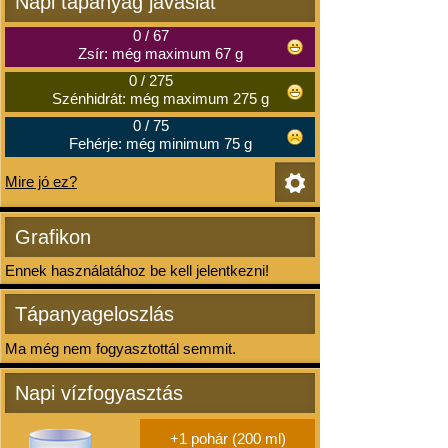
Napi tápanyag javaslat
0
/
67
Zsír: még maximum 67 g
0
/
275
Szénhidrát: még maximum 275 g
0
/
75
Fehérje: még minimum 75 g
Mire jó ez?
Grafikon
Ennek használatához be kell jelentkezni!
Tápanyageloszlás
Ma még nem fogyasztottál semmit.
Napi vízfogyasztás