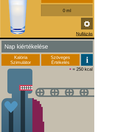
Nap kiértékelése
Kalória
Szöveges
Szimulátor
Értékelés