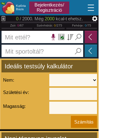
2026.08.08
Bejelentkezés/
Kalória
Bázis
Regisztráció
0
/ 2000. Még
2000
kcal-t ehetsz.
Zsír:
0
/67
Szénhidrát:
0
/275
Fehérje:
0
/75
Ideális testsúly kalkulátor
Nem:
Születési év:
Magasság: