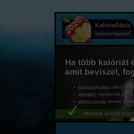
KalóriaBázis
Vezesd a fogyásod!
Ha több kalóriát 
amit beviszel, fo
kalória kalkulátor:
állítsd be c
ételnapló:
rögzítsd mit ettél, s
sikeres fogyás:
kövesd grafik
Mennyit akarsz fogyn