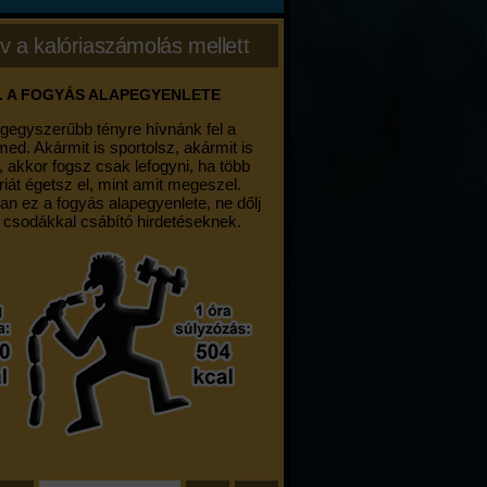
v a kalóriaszámolás mellett
. A FOGYÁS ALAPEGYENLETE
egegyszerűbb tényre hívnánk fel a
med. Akármit is sportolsz, akármit is
, akkor fogsz csak lefogyni, ha több
riát égetsz el, mint amit megeszel.
an ez a fogyás alapegyenlete, ne dőlj
 csodákkal csábító hirdetéseknek.