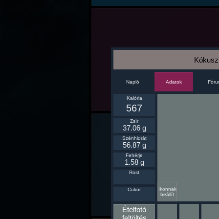
Kókuszt
Napló
Fór
Adatok
Kalória
567
Zsír
37.06 g
Szénhidrát
56.87 g
Fehérje
1.58 g
Rost
Ikonnak
Cukor
beállít
Ételfotó
feltöltés