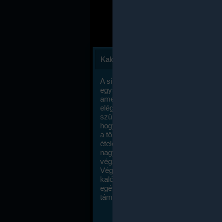
Kalóriaszámlálás
A sikeres fogyás titka valójában igen
egyszerű: égess több energiát, mint
amennyit beviszel. Természetesen e
elég nagy fegyelemre és akaraterőre
szükség, de meglepődve fogod tapasz
hogy a kalóriaszámolás mennyire ru
a többi diétához képest. Itt nincsenek ti
ételek és a megengedett kalóriabevite
nagymértékben növelheted ha testmo
végzel.
Végül, de nem utolsó sorban, a
kalóriaszámolás módszerét a legtöbb
egészségügyi szakorvos ajánlja és
támogatja.
To