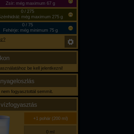
Zsír: még maximum 67 g
0
/
275
zénhidrát: még maximum 275 g
0
/
75
Fehérje: még minimum 75 g
ez?
ikon
sználatához be kell jelentkezni!
nyageloszlás
nem fogyasztottál semmit.
 vízfogyasztás