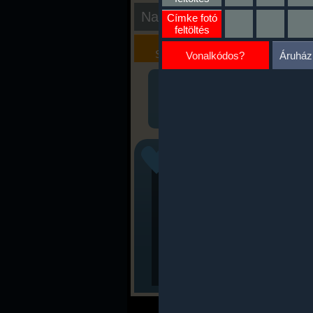
Nap kiértékelése
Címke fotó
feltöltés
Kalória
Szöveges
Szimulátor
Értékelés
Vonalkódos?
Áruház