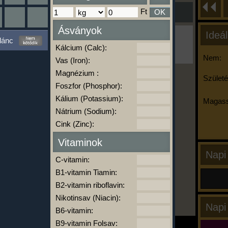
Ft
OK
Ásványok
Ideál
Ha ma már nem eszel/sportolsz többet,
lánc
kattints a kiértékelésre!
Kálcium (Calc):
A Kalória Szimulátor Prémium funkció.
Nem:
Vas (Iron):
Magnézium :
Születé
Foszfor (Phosphor):
-
Kálium (Potassium):
Magass
Nátrium (Sodium):
Cink (Zinc):
kalóriabázis.hu
Vitaminok
Napi
C-vitamin:
B1-vitamin Tiamin:
B2-vitamin riboflavin:
Nikotinsav (Niacin):
Napi
B6-vitamin:
B9-vitamin Folsav: