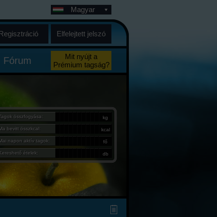
Magyar
Regisztráció
Elfelejtett jelszó
Mit nyújt a
Fórum
Prémium tagság?
Tagok összfogyása:
kg
Ma bevitt összkcal:
kcal
Mai napon aktív tagok:
fő
Kereshető ételek:
db