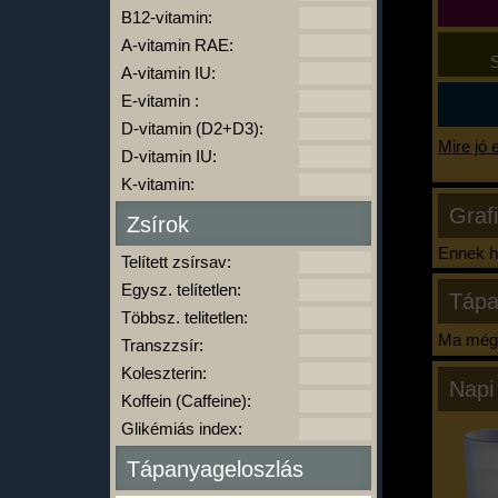
B12-vitamin:
A-vitamin RAE:
S
A-vitamin IU:
E-vitamin :
D-vitamin (D2+D3):
Mire jó 
D-vitamin IU:
K-vitamin:
Graf
Zsírok
Ennek ha
Telített zsírsav:
Egysz. telítetlen:
Tápa
Többsz. telitetlen:
Ma még 
Transzzsír:
Koleszterin:
Napi
Koffein (Caffeine):
Glikémiás index:
Tápanyageloszlás