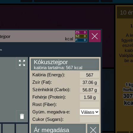
10 ér
1
ZS:
0
A l
ejpor
SZ:
0
kcal
figyel
F:
0
eszel
kaló
um
Valójáb
be a
Kókusztejpor
kalória tartalma: 567 kcal
Kalória (Energy):
Zsír (Fat):
Szénhidrát (Carbo):
Fehérje (Protein):
Rost (Fiber):
Gyüm. megadva-e:
Cukor (Sugars):
Ár megadása