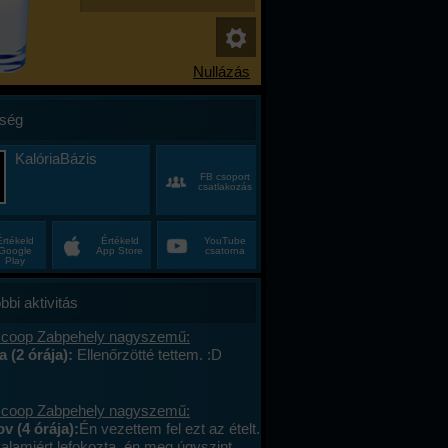
ség
KalóriaBázis
FB csoport
csatlakozás
Értékeld
Értékeld
YouTube
Google
App Store
csatorna
Play
bbi aktivitás
 coop Zabpehely nagyszemű:
a (2 órája):
Ellenőrzötté tettem. :D
 coop Zabpehely nagyszemű:
v (4 órája):
Én vezettem fel ezt az ételt.
valamiért lefokozta, én meg úgyszint