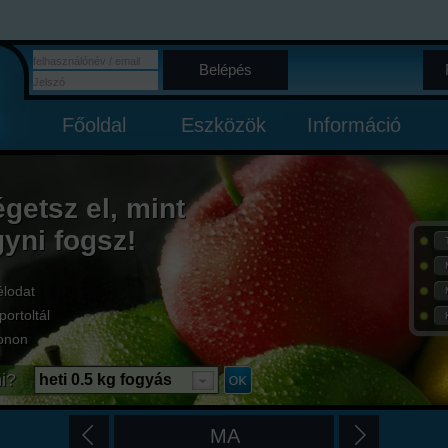
Belépés
Főoldal
Eszközök
Információ
égetsz el, mint
gyni fogsz!
élodat
portoltál
onon
i?
heti 0.5 kg fogyás
MA