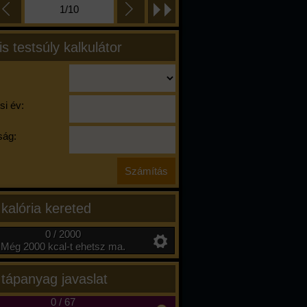
1/10
is testsúly kalkulátor
si év:
ág:
 kalória kereted
0 / 2000
Még 2000 kcal-t ehetsz ma.
 tápanyag javaslat
0
/
67