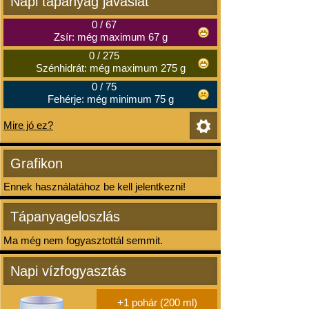
Napi tápanyag javaslat
0
/
67
Zsír: még maximum 67 g
0
/
275
Szénhidrát: még maximum 275 g
0
/
75
Fehérje: még minimum 75 g
Mire jó ez?
Grafikon
Ennek használatához be kell jelentkezni!
Tápanyageloszlás
Ma még nem fogyasztottál semmit.
Napi vízfogyasztás