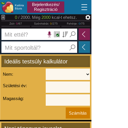
2026.08.09
Bejelentkezés/
Kalória
Bázis
Regisztráció
0
/ 2000. Még
2000
kcal-t ehetsz.
Zsír:
0
/67
Szénhidrát:
0
/275
Fehérje:
0
/75
Ideális testsúly kalkulátor
Nem:
Születési év:
Magasság: