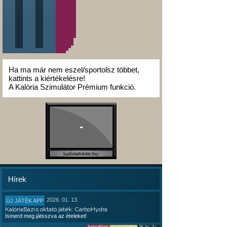
Ha ma már nem eszel/sportolsz többet,
kattints a kiértékelésre!
A Kalória Szimulátor Prémium funkció.
-
kalóriabázis.hu
Hírek
2026. 01. 13.
ÚJ JÁTÉK APP
KalóriaBázis oktató játék: CarboHydra
Ismerd meg játsszva az ételeket!