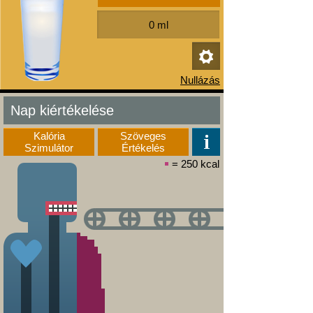
Nap kiértékelése
Kalória
Szöveges
Szimulátor
Értékelés