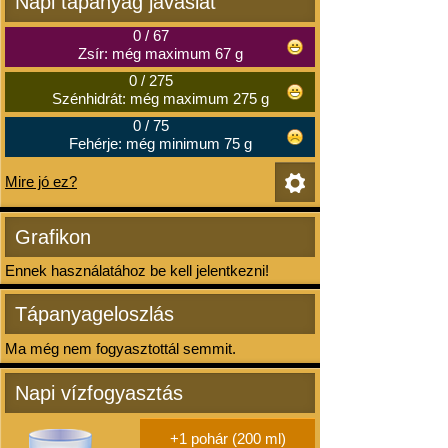
Napi tápanyag javaslat
0
/
67
Zsír: még maximum 67 g
0
/
275
Szénhidrát: még maximum 275 g
0
/
75
Fehérje: még minimum 75 g
Mire jó ez?
Grafikon
Ennek használatához be kell jelentkezni!
Tápanyageloszlás
Ma még nem fogyasztottál semmit.
Napi vízfogyasztás