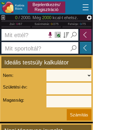
2026.08.07
Bejelentkezés/
Kalória
Bázis
Regisztráció
0
/ 2000. Még
2000
kcal-t ehetsz.
Zsír:
0
/67
Szénhidrát:
0
/275
Fehérje:
0
/75
Ideális testsúly kalkulátor
Nem:
Születési év:
Magasság: