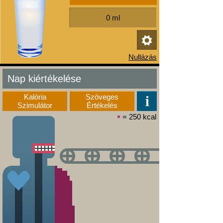
Nap kiértékelése
Kalória
Szöveges
Szimulátor
Értékelés