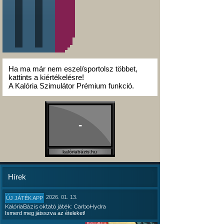
Ha ma már nem eszel/sportolsz többet,
kattints a kiértékelésre!
A Kalória Szimulátor Prémium funkció.
-
kalóriabázis.hu
Hírek
2026. 01. 13.
ÚJ JÁTÉK APP
KalóriaBázis oktató játék: CarboHydra
Ismerd meg játsszva az ételeket!