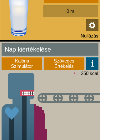
Nap kiértékelése
Kalória
Szöveges
Szimulátor
Értékelés