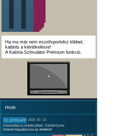
Ha ma már nem eszel/sportolsz többet,
kattints a kiértékelésre!
A Kalória Szimulátor Prémium funkció.
-
kalóriabázis.hu
Hírek
2026. 01. 13.
ÚJ JÁTÉK APP
KalóriaBázis oktató játék: CarboHydra
Ismerd meg játsszva az ételeket!