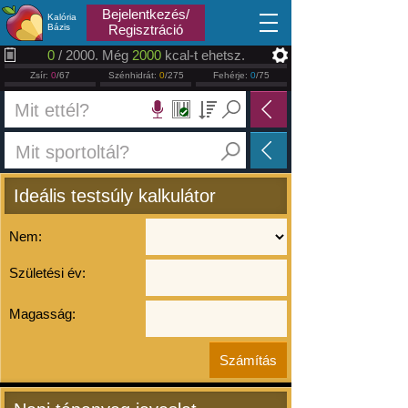
2026.08.09
Bejelentkezés/
Kalória
Bázis
Regisztráció
0
/ 2000. Még
2000
kcal-t ehetsz.
Zsír:
0
/67
Szénhidrát:
0
/275
Fehérje:
0
/75
Ideális testsúly kalkulátor
Nem:
Születési év:
Magasság: