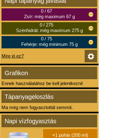
Napi tápanyag javaslat
0
/
67
Zsír: még maximum 67 g
0
/
275
Szénhidrát: még maximum 275 g
0
/
75
Fehérje: még minimum 75 g
Mire jó ez?
Grafikon
Ennek használatához be kell jelentkezni!
Tápanyageloszlás
Ma még nem fogyasztottál semmit.
Napi vízfogyasztás