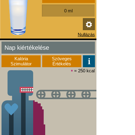
Nap kiértékelése
Kalória
Szöveges
Szimulátor
Értékelés