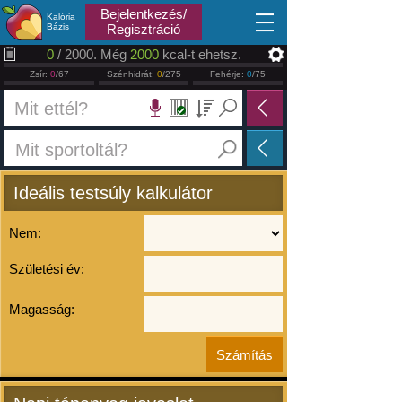
2026.08.08
Bejelentkezés/
Kalória
Bázis
Regisztráció
0
/ 2000. Még
2000
kcal-t ehetsz.
Zsír:
0
/67
Szénhidrát:
0
/275
Fehérje:
0
/75
Ideális testsúly kalkulátor
Nem:
Születési év:
Magasság: