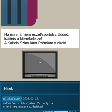
Ha ma már nem eszel/sportolsz többet,
kattints a kiértékelésre!
A Kalória Szimulátor Prémium funkció.
-
kalóriabázis.hu
Hírek
2026. 01. 13.
ÚJ JÁTÉK APP
KalóriaBázis oktató játék: CarboHydra
Ismerd meg játsszva az ételeket!