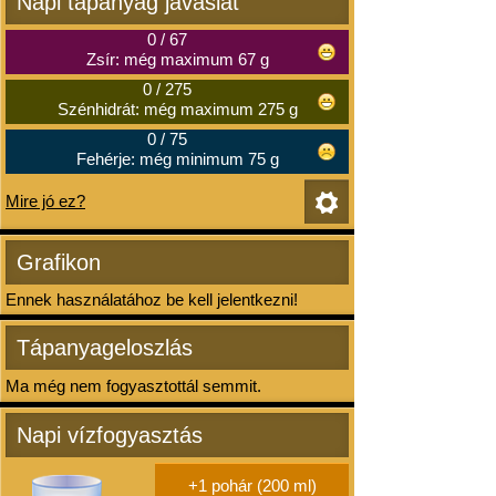
Napi tápanyag javaslat
0
/
67
Zsír: még maximum 67 g
0
/
275
Szénhidrát: még maximum 275 g
0
/
75
Fehérje: még minimum 75 g
Mire jó ez?
Grafikon
Ennek használatához be kell jelentkezni!
Tápanyageloszlás
Ma még nem fogyasztottál semmit.
Napi vízfogyasztás