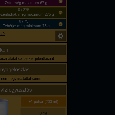
Zsír: még maximum 67 g
0
/
275
zénhidrát: még maximum 275 g
0
/
75
Fehérje: még minimum 75 g
ez?
ikon
sználatához be kell jelentkezni!
nyageloszlás
nem fogyasztottál semmit.
 vízfogyasztás