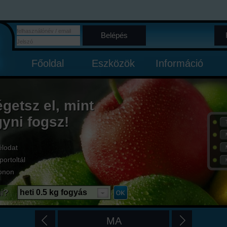
Belépés
Főoldal
Eszközök
Információ
égetsz el, mint
gyni fogsz!
élodat
portoltál
onon
i?
heti 0.5 kg fogyás
MA