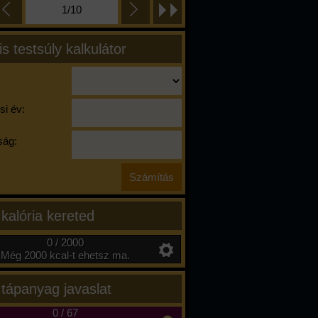
1/10
is testsúly kalkulátor
si év:
ág:
 kalória kereted
0 / 2000
Még 2000 kcal-t ehetsz ma.
 tápanyag javaslat
0
/
67