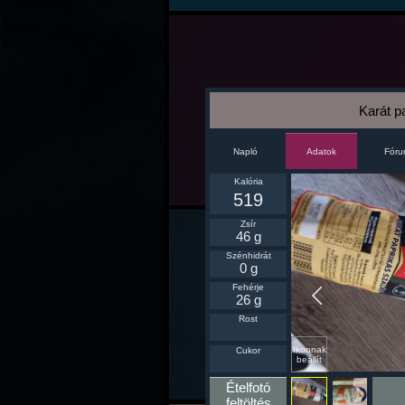
Karát p
Napló
Fór
Adatok
Kalória
519
Zsír
46 g
Szénhidrát
0 g
Fehérje
26 g
Rost
Ikonnak
Cukor
beállít
Ételfotó
feltöltés