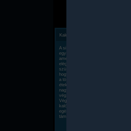
Kalóriaszámlálás
A sikeres fogyás titka valójában igen
egyszerű: égess több energiát, mint
amennyit beviszel. Természetesen e
elég nagy fegyelemre és akaraterőre
szükség, de meglepődve fogod tapasz
hogy a kalóriaszámolás mennyire ru
a többi diétához képest. Itt nincsenek ti
ételek és a megengedett kalóriabevite
nagymértékben növelheted ha testmo
végzel.
Végül, de nem utolsó sorban, a
kalóriaszámolás módszerét a legtöbb
egészségügyi szakorvos ajánlja és
támogatja.
To