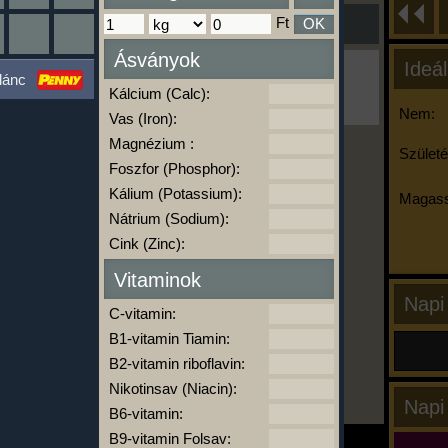
Ft
OK
Ásványok
Ideál
Ha ma már nem eszel/sportolsz többet,
lánc
kattints a kiértékelésre!
Kálcium (Calc):
A Kalória Szimulátor Prémium funkció.
Nem:
Vas (Iron):
Magnézium :
Születé
Foszfor (Phosphor):
-
Kálium (Potassium):
Magass
Nátrium (Sodium):
Cink (Zinc):
kalóriabázis.hu
Vitaminok
Napi
C-vitamin:
B1-vitamin Tiamin:
B2-vitamin riboflavin:
Nikotinsav (Niacin):
Napi
B6-vitamin:
B9-vitamin Folsav: