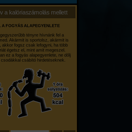
v a kalóriaszámolás mellett
. A FOGYÁS ALAPEGYENLETE
egegyszerűbb tényre hívnánk fel a
med. Akármit is sportolsz, akármit is
, akkor fogsz csak lefogyni, ha több
riát égetsz el, mint amit megeszel.
an ez a fogyás alapegyenlete, ne dőlj
 csodákkal csábító hirdetéseknek.