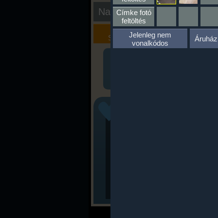
Nap kiértékelése
Címke fotó
feltöltés
Kalória
Szöveges
Jelenleg nem
Szimulátor
Értékelés
Áruház
vonalkódos