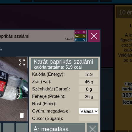
10 ér
1
ZS:
0
A l
aprikás szalámi
SZ:
0
kcal
figyel
F:
0
eszel
kaló
um
Valójáb
be a
Karát paprikás szalámi
kalória tartalma: 519 kcal
Kalória (Energy):
Zsír (Fat):
Szénhidrát (Carbo):
Fehérje (Protein):
Rost (Fiber):
Gyüm. megadva-e:
Cukor (Sugars):
Ár megadása