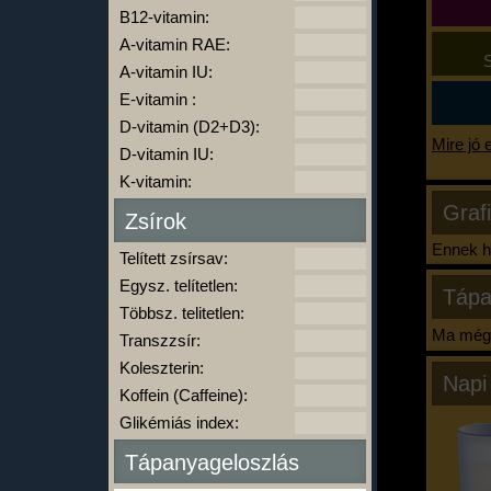
B12-vitamin:
A-vitamin RAE:
S
A-vitamin IU:
E-vitamin :
D-vitamin (D2+D3):
Mire jó 
D-vitamin IU:
K-vitamin:
Graf
Zsírok
Ennek ha
Telített zsírsav:
Egysz. telítetlen:
Tápa
Többsz. telitetlen:
Ma még 
Transzzsír:
Koleszterin:
Napi
Koffein (Caffeine):
Glikémiás index:
Tápanyageloszlás