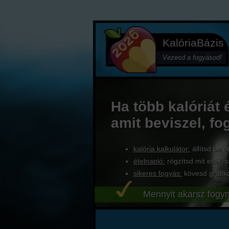
KalóriaBázis
Vezesd a fogyásod!
Ha több kalóriát 
amit beviszel, fo
kalória kalkulátor:
állítsd be c
ételnapló:
rögzítsd mit ettél, s
sikeres fogyás:
kövesd grafik
Mennyit akarsz fogyn