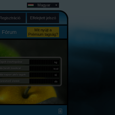
Magyar
Regisztráció
Elfelejtett jelszó
Mit nyújt a
Fórum
Prémium tagság?
Tagok összfogyása:
kg
Ma bevitt összkcal:
kcal
Mai napon aktív tagok:
fő
Kereshető ételek:
db